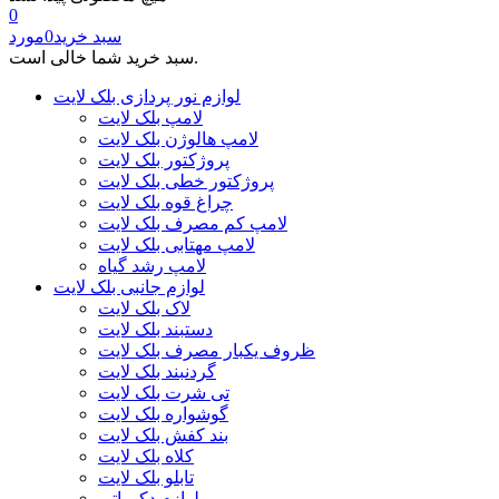
0
سبد خرید
0
مورد
سبد خرید شما خالی است.
لوازم نور پردازی بلک لایت
لامپ بلک لایت
لامپ هالوژن بلک لایت
پروژکتور بلک لایت
پروژکتور خطی بلک لایت
چراغ قوه بلک لایت
لامپ کم مصرف بلک لایت
لامپ مهتابی بلک لایت
لامپ رشد گیاه
لوازم جانبی بلک لایت
لاک بلک لایت
دستبند بلک لایت
ظروف یکبار مصرف بلک لایت
گردنبند بلک لایت
تی شرت بلک لایت
گوشواره بلک لایت
بند کفش بلک لایت
کلاه بلک لایت
تابلو بلک لایت
لوازم دکوراتیو