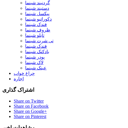
گردنبند شبنما
دستبند شبنما
پیکسل شبنما
دکوراتیو شبنما
فندک شبنما
ظروف شبنما
تابلو شبنما
تی شرت شبنما
فندک شبنما
بادکنک شبنما
پودر شبنما
لاک شبنما
عینک شبنما
چراغ خواب
اجاره
اشتراک گذاری
Share on Twitter
Share on Facebook
Share on Google+
Share on Pinterest
مشاهدات اخیر