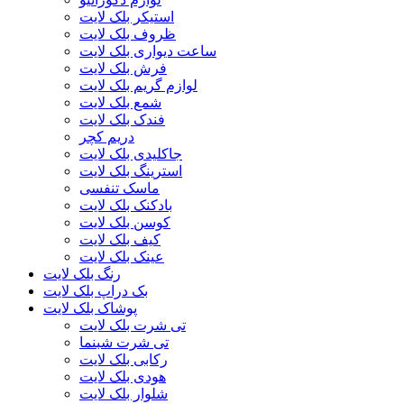
استیکر بلک لایت
ظروف بلک لایت
ساعت دیواری بلک لایت
فرش بلک لایت
لوازم گریم بلک لایت
شمع بلک لایت
فندک بلک لایت
دریم کچر
جاکلیدی بلک لایت
استرینگ بلک لایت
ماسک تنفسی
بادکنک بلک لایت
کوسن بلک لایت
کیف بلک لایت
عینک بلک لایت
رنگ بلک لایت
بک دراپ بلک لایت
پوشاک بلک لایت
تی شرت بلک لایت
تی شرت شبنما
رکابی بلک لایت
هودی بلک لایت
شلوار بلک لایت