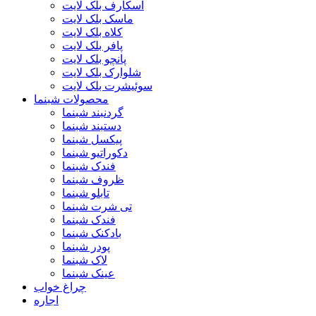
اسکارف بلک لایت
ماسک بلک لایت
کلاه بلک لایت
پافر بلک لایت
پانچو بلک لایت
شلوارک بلک لایت
سوئیشرت بلک لایت
محصولات شبنما
گردنبند شبنما
دستبند شبنما
پیکسل شبنما
دکوراتیو شبنما
فندک شبنما
ظروف شبنما
تابلو شبنما
تی شرت شبنما
فندک شبنما
بادکنک شبنما
پودر شبنما
لاک شبنما
عینک شبنما
چراغ خواب
اجاره