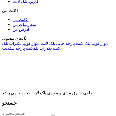
کاربرد بلک لایت
اکانت من
اکانت من
سفارشات من
آدرس من
تگ‌های محبوب
دیوار کوب بلک لایت
پارچه چاپی بلک لایت
دیوار کوب
بکدراپ بلک
لایت
بکدراپ بلکلایت
پارچه بلکلایت
راه های ارتباطی
آدرس: تهران، اقدسیه، بزرگراه ارتش، بلوار مژدی، بلوار وثوق،
⁩⁧مجتمع آمال⁩، طبقه اول، واحد16، فروشگاه بلک لایت
info@blacklight.ir
021-88091518
تمامی حقوق مادی و معنوی بلک لایت محفوظ می باشد.
جستجو