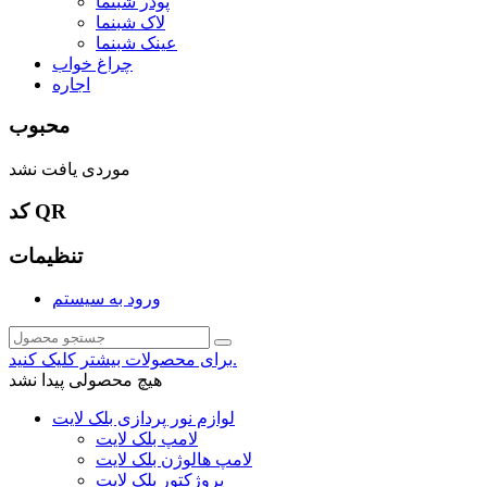
پودر شبنما
لاک شبنما
عینک شبنما
چراغ خواب
اجاره
محبوب
موردی یافت نشد
کد QR
تنظیمات
ورود به سیستم
برای محصولات بیشتر کلیک کنید.
هیچ محصولی پیدا نشد
لوازم نور پردازی بلک لایت
لامپ بلک لایت
لامپ هالوژن بلک لایت
پروژکتور بلک لایت