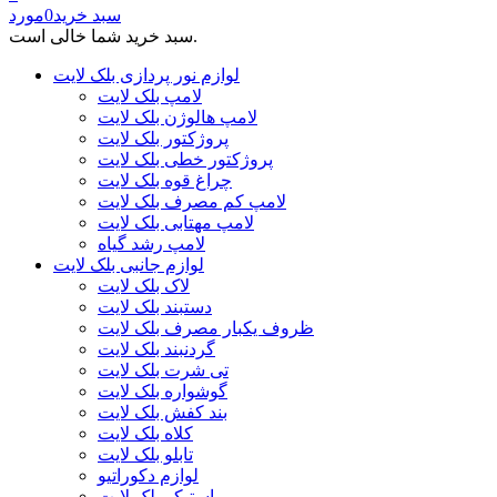
سبد خرید
0
مورد
سبد خرید شما خالی است.
لوازم نور پردازی بلک لایت
لامپ بلک لایت
لامپ هالوژن بلک لایت
پروژکتور بلک لایت
پروژکتور خطی بلک لایت
چراغ قوه بلک لایت
لامپ کم مصرف بلک لایت
لامپ مهتابی بلک لایت
لامپ رشد گیاه
لوازم جانبی بلک لایت
لاک بلک لایت
دستبند بلک لایت
ظروف یکبار مصرف بلک لایت
گردنبند بلک لایت
تی شرت بلک لایت
گوشواره بلک لایت
بند کفش بلک لایت
کلاه بلک لایت
تابلو بلک لایت
لوازم دکوراتیو
استیکر بلک لایت