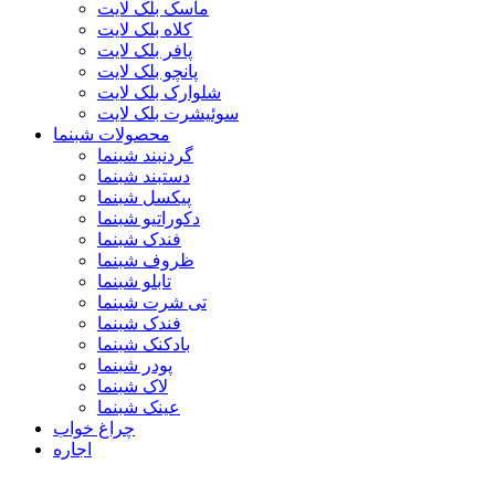
ماسک بلک لایت
کلاه بلک لایت
پافر بلک لایت
پانچو بلک لایت
شلوارک بلک لایت
سوئیشرت بلک لایت
محصولات شبنما
گردنبند شبنما
دستبند شبنما
پیکسل شبنما
دکوراتیو شبنما
فندک شبنما
ظروف شبنما
تابلو شبنما
تی شرت شبنما
فندک شبنما
بادکنک شبنما
پودر شبنما
لاک شبنما
عینک شبنما
چراغ خواب
اجاره