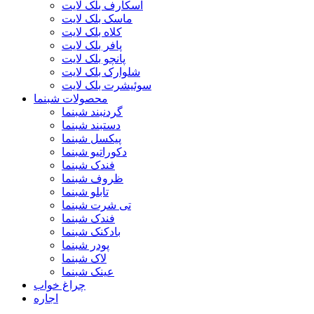
اسکارف بلک لایت
ماسک بلک لایت
کلاه بلک لایت
پافر بلک لایت
پانچو بلک لایت
شلوارک بلک لایت
سوئیشرت بلک لایت
محصولات شبنما
گردنبند شبنما
دستبند شبنما
پیکسل شبنما
دکوراتیو شبنما
فندک شبنما
ظروف شبنما
تابلو شبنما
تی شرت شبنما
فندک شبنما
بادکنک شبنما
پودر شبنما
لاک شبنما
عینک شبنما
چراغ خواب
اجاره