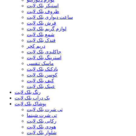
استیکر بلک لایت
ظروف بلک لایت
ساعت دیواری بلک لایت
فرش بلک لایت
لوازم گریم بلک لایت
شمع بلک لایت
فندک بلک لایت
دریم کچر
جاکلیدی بلک لایت
استرینگ بلک لایت
ماسک تنفسی
بادکنک بلک لایت
کوسن بلک لایت
کیف بلک لایت
عینک بلک لایت
رنگ بلک لایت
بک دراپ بلک لایت
پوشاک بلک لایت
تی شرت بلک لایت
تی شرت شبنما
رکابی بلک لایت
هودی بلک لایت
شلوار بلک لایت