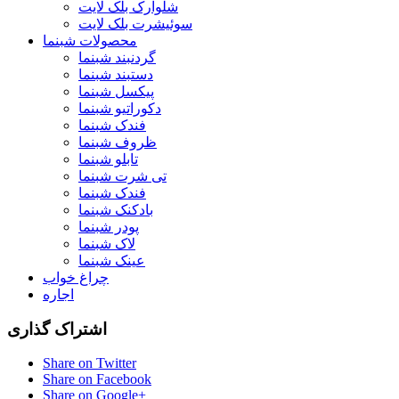
شلوارک بلک لایت
سوئیشرت بلک لایت
محصولات شبنما
گردنبند شبنما
دستبند شبنما
پیکسل شبنما
دکوراتیو شبنما
فندک شبنما
ظروف شبنما
تابلو شبنما
تی شرت شبنما
فندک شبنما
بادکنک شبنما
پودر شبنما
لاک شبنما
عینک شبنما
چراغ خواب
اجاره
اشتراک گذاری
Share on Twitter
Share on Facebook
Share on Google+