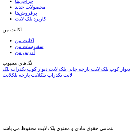
حراجی‌ها
محصولات جدید
پرفروش‌ها
کاربرد بلک لایت
اکانت من
اکانت من
سفارشات من
آدرس من
تگ‌های محبوب
دیوار کوب بلک لایت
پارچه چاپی بلک لایت
دیوار کوب
بکدراپ بلک
لایت
بکدراپ بلکلایت
پارچه بلکلایت
راه های ارتباطی
آدرس: تهران، اقدسیه، بزرگراه ارتش، بلوار مژدی، بلوار وثوق،
⁩⁧مجتمع آمال⁩، طبقه اول، واحد16، فروشگاه بلک لایت
info@blacklight.ir
021-88091518
تمامی حقوق مادی و معنوی بلک لایت محفوظ می باشد.