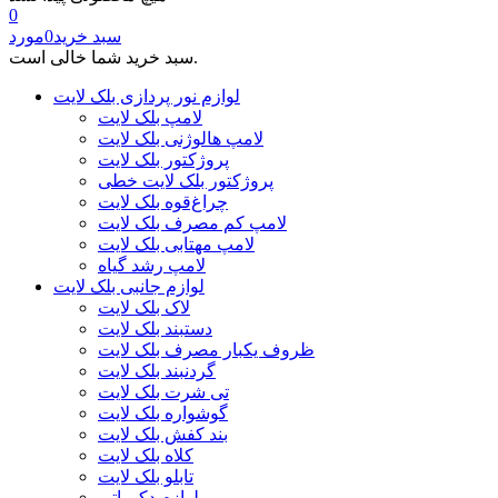
0
سبد خرید
0
مورد
سبد خرید شما خالی است.
لوازم نور پردازی بلک لایت
لامپ بلک لایت
لامپ هالوژنی بلک لایت
پروژکتور بلک لایت
پروژکتور بلک لایت خطی
چراغ‌قوه بلک لایت
لامپ کم مصرف بلک لایت
لامپ مهتابی بلک لایت
لامپ رشد گیاه
لوازم جانبی بلک لایت
لاک بلک لایت
دستبند بلک لایت
ظروف یکبار مصرف بلک لایت
گردنبند بلک لایت
تی شرت بلک لایت
گوشواره بلک لایت
بند کفش بلک لایت
کلاه بلک لایت
تابلو بلک لایت
لوازم دکوراتیو