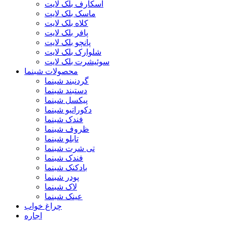
اسکارف بلک لایت
ماسک بلک لایت
کلاه بلک لایت
پافر بلک لایت
پانچو بلک لایت
شلوارک بلک لایت
سوئیشرت بلک لایت
محصولات شبنما
گردنبند شبنما
دستبند شبنما
پیکسل شبنما
دکوراتیو شبنما
فندک شبنما
ظروف شبنما
تابلو شبنما
تی شرت شبنما
فندک شبنما
بادکنک شبنما
پودر شبنما
لاک شبنما
عینک شبنما
چراغ خواب
اجاره