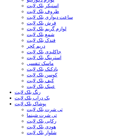
استیکر بلک لایت
ظروف بلک لایت
ساعت دیواری بلک لایت
فرش بلک لایت
لوازم گریم بلک لایت
شمع بلک لایت
فندک بلک لایت
دریم کچر
جاکلیدی بلک لایت
استرینگ بلک لایت
ماسک تنفسی
بادکنک بلک لایت
کوسن بلک لایت
کیف بلک لایت
عینک بلک لایت
رنگ بلک لایت
بک دراپ بلک لایت
پوشاک بلک لایت
تی شرت بلک لایت
تی شرت شبنما
رکابی بلک لایت
هودی بلک لایت
شلوار بلک لایت