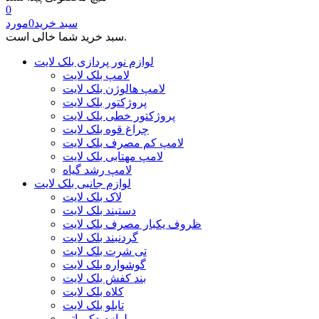
0
سبد خرید
0
مورد
سبد خرید شما خالی است.
لوازم نور پردازی بلک لایت
لامپ بلک لایت
لامپ هالوژن بلک لایت
پروژکتور بلک لایت
پروژکتور خطی بلک لایت
چراغ قوه بلک لایت
لامپ کم مصرف بلک لایت
لامپ مهتابی بلک لایت
لامپ رشد گیاه
لوازم جانبی بلک لایت
لاک بلک لایت
دستبند بلک لایت
ظروف یکبار مصرف بلک لایت
گردنبند بلک لایت
تی شرت بلک لایت
گوشواره بلک لایت
بند کفش بلک لایت
کلاه بلک لایت
تابلو بلک لایت
لوازم دکوراتیو