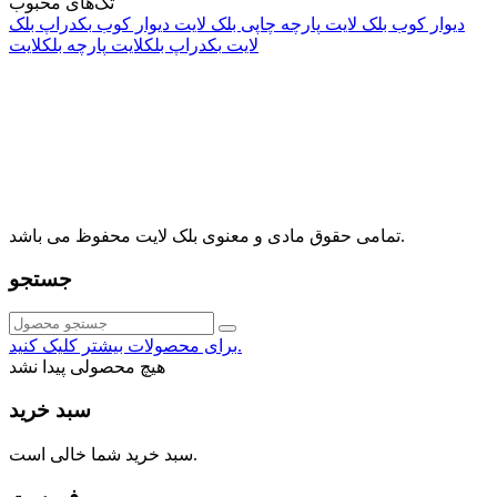
تگ‌های محبوب
دیوار کوب بلک لایت
پارچه چاپی بلک لایت
دیوار کوب
بکدراپ بلک
لایت
بکدراپ بلکلایت
پارچه بلکلایت
راه های ارتباطی
آدرس: تهران، اقدسیه، بزرگراه ارتش، بلوار مژدی، بلوار وثوق،
⁩⁧مجتمع آمال⁩، طبقه اول، واحد16، فروشگاه بلک لایت
info@blacklight.ir
021-88091518
تمامی حقوق مادی و معنوی بلک لایت محفوظ می باشد.
جستجو
برای محصولات بیشتر کلیک کنید.
هیچ محصولی پیدا نشد
سبد خرید
سبد خرید شما خالی است.