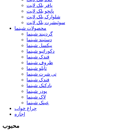
پافر بلک لایت
پانچو بلک لایت
شلوارک بلک لایت
سوئیشرت بلک لایت
محصولات شبنما
گردنبند شبنما
دستبند شبنما
پیکسل شبنما
دکوراتیو شبنما
فندک شبنما
ظروف شبنما
تابلو شبنما
تی شرت شبنما
فندک شبنما
بادکنک شبنما
پودر شبنما
لاک شبنما
عینک شبنما
چراغ خواب
اجاره
محبوب