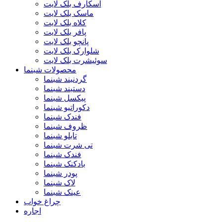
اسکارف بلک لایت
ماسک بلک لایت
کلاه بلک لایت
پافر بلک لایت
پانچو بلک لایت
شلوارک بلک لایت
سوئیشرت بلک لایت
محصولات شبنما
گردنبند شبنما
دستبند شبنما
پیکسل شبنما
دکوراتیو شبنما
فندک شبنما
ظروف شبنما
تابلو شبنما
تی شرت شبنما
فندک شبنما
بادکنک شبنما
پودر شبنما
لاک شبنما
عینک شبنما
چراغ خواب
اجاره