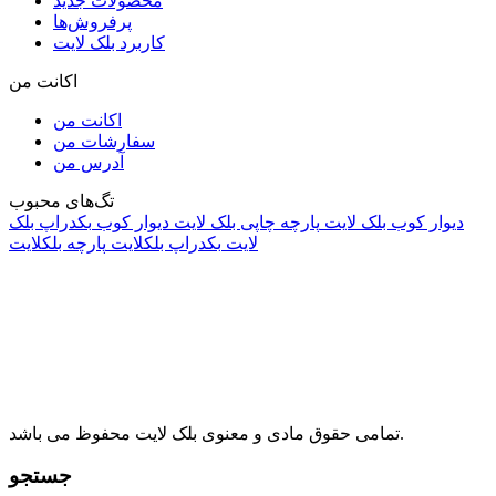
محصولات جدید
پرفروش‌ها
کاربرد بلک لایت
اکانت من
اکانت من
سفارشات من
آدرس من
تگ‌های محبوب
دیوار کوب بلک لایت
پارچه چاپی بلک لایت
دیوار کوب
بکدراپ بلک
لایت
بکدراپ بلکلایت
پارچه بلکلایت
راه های ارتباطی
آدرس: تهران، اقدسیه، بزرگراه ارتش، بلوار مژدی، بلوار وثوق،
⁩⁧مجتمع آمال⁩، طبقه اول، واحد16، فروشگاه بلک لایت
info@blacklight.ir
021-88091518
تمامی حقوق مادی و معنوی بلک لایت محفوظ می باشد.
جستجو