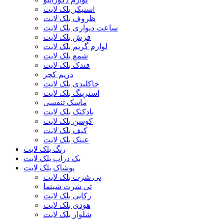
استیکر بلک لایت
ظروف بلک لایت
ساعت دیواری بلک لایت
فرش بلک لایت
لوازم گریم بلک لایت
شمع بلک لایت
فندک بلک لایت
دریم کچر
جاکلیدی بلک لایت
استرینگ بلک لایت
ماسک تنفسی
بادکنک بلک لایت
کوسن بلک لایت
کیف بلک لایت
عینک بلک لایت
رنگ بلک لایت
بک دراپ بلک لایت
پوشاک بلک لایت
تی شرت بلک لایت
تی شرت شبنما
رکابی بلک لایت
هودی بلک لایت
شلوار بلک لایت