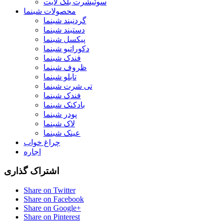
سوئیشرت بلک لایت
محصولات شبنما
گردنبند شبنما
دستبند شبنما
پیکسل شبنما
دکوراتیو شبنما
فندک شبنما
ظروف شبنما
تابلو شبنما
تی شرت شبنما
فندک شبنما
بادکنک شبنما
پودر شبنما
لاک شبنما
عینک شبنما
چراغ خواب
اجاره
اشتراک گذاری
Share on Twitter
Share on Facebook
Share on Google+
Share on Pinterest