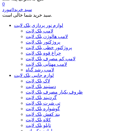
0
سبد خرید
0
مورد
سبد خرید شما خالی است.
لوازم نور پردازی بلک لایت
لامپ بلک لایت
لامپ هالوژن بلک لایت
پروژکتور بلک لایت
پروژکتور خطی بلک لایت
چراغ قوه بلک لایت
لامپ کم مصرف بلک لایت
لامپ مهتابی بلک لایت
لامپ رشد گیاه
لوازم جانبی بلک لایت
لاک بلک لایت
دستبند بلک لایت
ظروف یکبار مصرف بلک لایت
گردنبند بلک لایت
تی شرت بلک لایت
گوشواره بلک لایت
بند کفش بلک لایت
کلاه بلک لایت
تابلو بلک لایت
لوازم دکوراتیو