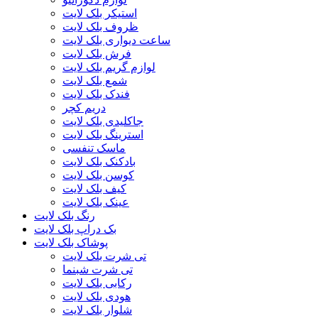
استیکر بلک لایت
ظروف بلک لایت
ساعت دیواری بلک لایت
فرش بلک لایت
لوازم گریم بلک لایت
شمع بلک لایت
فندک بلک لایت
دریم کچر
جاکلیدی بلک لایت
استرینگ بلک لایت
ماسک تنفسی
بادکنک بلک لایت
کوسن بلک لایت
کیف بلک لایت
عینک بلک لایت
رنگ بلک لایت
بک دراپ بلک لایت
پوشاک بلک لایت
تی شرت بلک لایت
تی شرت شبنما
رکابی بلک لایت
هودی بلک لایت
شلوار بلک لایت