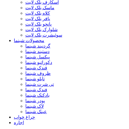
اسکارف بلک لایت
ماسک بلک لایت
کلاه بلک لایت
پافر بلک لایت
پانچو بلک لایت
شلوارک بلک لایت
سوئیشرت بلک لایت
محصولات شبنما
گردنبند شبنما
دستبند شبنما
پیکسل شبنما
دکوراتیو شبنما
فندک شبنما
ظروف شبنما
تابلو شبنما
تی شرت شبنما
فندک شبنما
بادکنک شبنما
پودر شبنما
لاک شبنما
عینک شبنما
چراغ خواب
اجاره