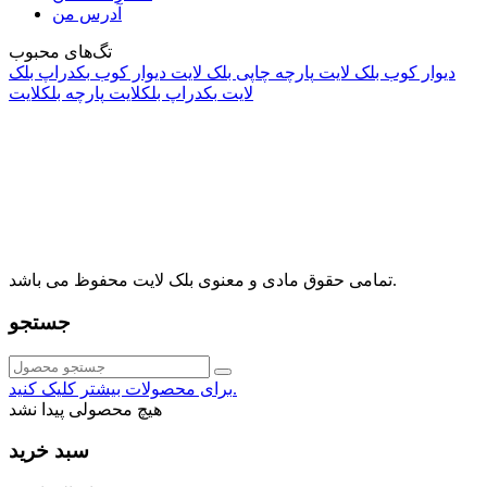
آدرس من
تگ‌های محبوب
دیوار کوب بلک لایت
پارچه چاپی بلک لایت
دیوار کوب
بکدراپ بلک
لایت
بکدراپ بلکلایت
پارچه بلکلایت
راه های ارتباطی
آدرس: تهران، اقدسیه، بزرگراه ارتش، بلوار مژدی، بلوار وثوق،
⁩⁧مجتمع آمال⁩، طبقه اول، واحد16، فروشگاه بلک لایت
info@blacklight.ir
021-88091518
تمامی حقوق مادی و معنوی بلک لایت محفوظ می باشد.
جستجو
برای محصولات بیشتر کلیک کنید.
هیچ محصولی پیدا نشد
سبد خرید