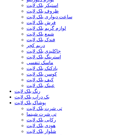
استیکر بلک لایت
ظروف بلک لایت
ساعت دیواری بلک لایت
فرش بلک لایت
لوازم گریم بلک لایت
شمع بلک لایت
فندک بلک لایت
دریم کچر
جاکلیدی بلک لایت
استرینگ بلک لایت
ماسک تنفسی
بادکنک بلک لایت
کوسن بلک لایت
کیف بلک لایت
عینک بلک لایت
رنگ بلک لایت
بک دراپ بلک لایت
پوشاک بلک لایت
تی شرت بلک لایت
تی شرت شبنما
رکابی بلک لایت
هودی بلک لایت
شلوار بلک لایت