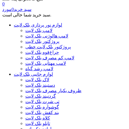
0
سبد خرید
0
مورد
سبد خرید شما خالی است.
لوازم نور پردازی بلک لایت
لامپ بلک لایت
لامپ هالوژنی بلک لایت
پروژکتور بلک لایت
پروژکتور بلک لایت خطی
چراغ‌قوه بلک لایت
لامپ کم مصرف بلک لایت
لامپ مهتابی بلک لایت
لامپ رشد گیاه
لوازم جانبی بلک لایت
لاک بلک لایت
دستبند بلک لایت
ظروف یکبار مصرف بلک لایت
گردنبند بلک لایت
تی شرت بلک لایت
گوشواره بلک لایت
بند کفش بلک لایت
کلاه بلک لایت
تابلو بلک لایت
لوازم دکوراتیو