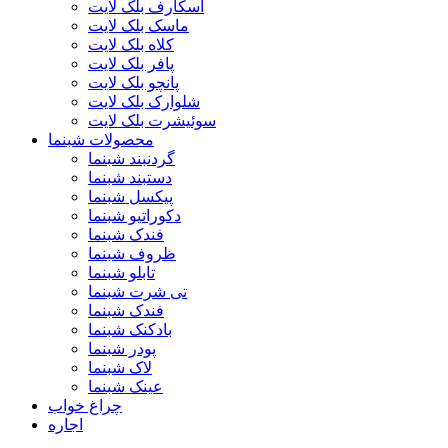
اسکارف بلک لایت
ماسک بلک لایت
کلاه بلک لایت
پافر بلک لایت
پانچو بلک لایت
شلوارک بلک لایت
سوئیشرت بلک لایت
محصولات شبنما
گردنبند شبنما
دستبند شبنما
پیکسل شبنما
دکوراتیو شبنما
فندک شبنما
ظروف شبنما
تابلو شبنما
تی شرت شبنما
فندک شبنما
بادکنک شبنما
پودر شبنما
لاک شبنما
عینک شبنما
چراغ خواب
اجاره