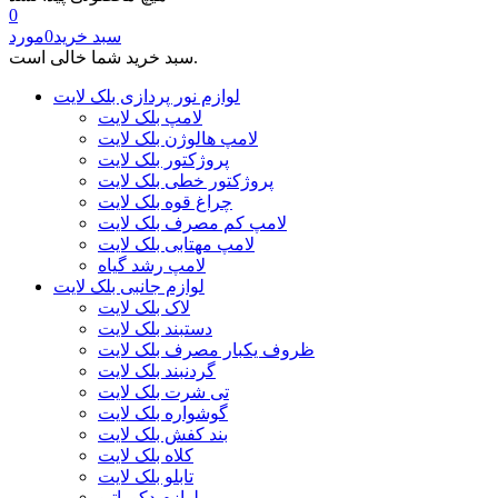
0
سبد خرید
0
مورد
سبد خرید شما خالی است.
لوازم نور پردازی بلک لایت
لامپ بلک لایت
لامپ هالوژن بلک لایت
پروژکتور بلک لایت
پروژکتور خطی بلک لایت
چراغ قوه بلک لایت
لامپ کم مصرف بلک لایت
لامپ مهتابی بلک لایت
لامپ رشد گیاه
لوازم جانبی بلک لایت
لاک بلک لایت
دستبند بلک لایت
ظروف یکبار مصرف بلک لایت
گردنبند بلک لایت
تی شرت بلک لایت
گوشواره بلک لایت
بند کفش بلک لایت
کلاه بلک لایت
تابلو بلک لایت
لوازم دکوراتیو