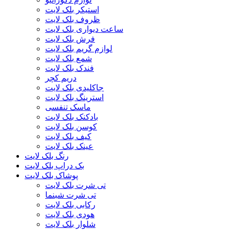
استیکر بلک لایت
ظروف بلک لایت
ساعت دیواری بلک لایت
فرش بلک لایت
لوازم گریم بلک لایت
شمع بلک لایت
فندک بلک لایت
دریم کچر
جاکلیدی بلک لایت
استرینگ بلک لایت
ماسک تنفسی
بادکنک بلک لایت
کوسن بلک لایت
کیف بلک لایت
عینک بلک لایت
رنگ بلک لایت
بک دراپ بلک لایت
پوشاک بلک لایت
تی شرت بلک لایت
تی شرت شبنما
رکابی بلک لایت
هودی بلک لایت
شلوار بلک لایت