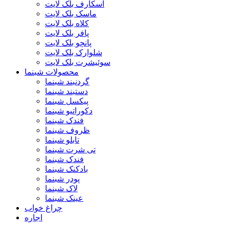
اسکارف بلک لایت
ماسک بلک لایت
کلاه بلک لایت
پافر بلک لایت
پانچو بلک لایت
شلوارک بلک لایت
سوئیشرت بلک لایت
محصولات شبنما
گردنبند شبنما
دستبند شبنما
پیکسل شبنما
دکوراتیو شبنما
فندک شبنما
ظروف شبنما
تابلو شبنما
تی شرت شبنما
فندک شبنما
بادکنک شبنما
پودر شبنما
لاک شبنما
عینک شبنما
چراغ خواب
اجاره