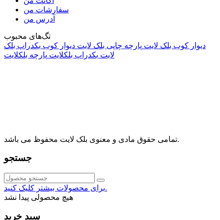
اکانت من
سفارشات من
آدرس من
تگ‌های محبوب
دیوار کوب بلک لایت
پارچه چاپی بلک لایت
دیوار کوب
بکدراپ بلک
لایت
بکدراپ بلکلایت
پارچه بلکلایت
راه های ارتباطی
آدرس: تهران، اقدسیه، بزرگراه ارتش، بلوار مژدی، بلوار وثوق،
⁩⁧مجتمع آمال⁩، طبقه اول، واحد16، فروشگاه بلک لایت
info@blacklight.ir
021-88091518
تمامی حقوق مادی و معنوی بلک لایت محفوظ می باشد.
جستجو
برای محصولات بیشتر کلیک کنید.
هیچ محصولی پیدا نشد
سبد خرید