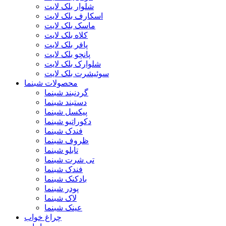
شلوار بلک لایت
اسکارف بلک لایت
ماسک بلک لایت
کلاه بلک لایت
پافر بلک لایت
پانچو بلک لایت
شلوارک بلک لایت
سوئیشرت بلک لایت
محصولات شبنما
گردنبند شبنما
دستبند شبنما
پیکسل شبنما
دکوراتیو شبنما
فندک شبنما
ظروف شبنما
تابلو شبنما
تی شرت شبنما
فندک شبنما
بادکنک شبنما
پودر شبنما
لاک شبنما
عینک شبنما
چراغ خواب