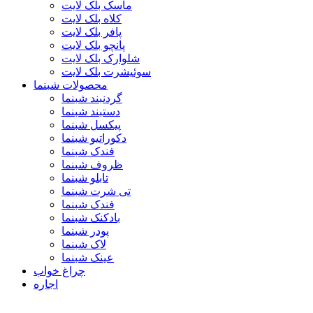
ماسک بلک لایت
کلاه بلک لایت
پافر بلک لایت
پانچو بلک لایت
شلوارک بلک لایت
سوئیشرت بلک لایت
محصولات شبنما
گردنبند شبنما
دستبند شبنما
پیکسل شبنما
دکوراتیو شبنما
فندک شبنما
ظروف شبنما
تابلو شبنما
تی شرت شبنما
فندک شبنما
بادکنک شبنما
پودر شبنما
لاک شبنما
عینک شبنما
چراغ خواب
اجاره