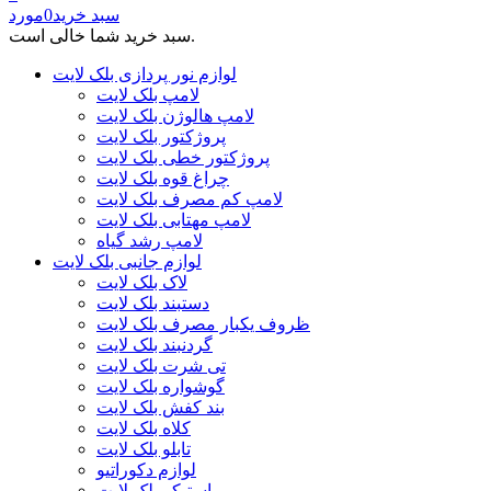
سبد خرید
0
مورد
سبد خرید شما خالی است.
لوازم نور پردازی بلک لایت
لامپ بلک لایت
لامپ هالوژن بلک لایت
پروژکتور بلک لایت
پروژکتور خطی بلک لایت
چراغ قوه بلک لایت
لامپ کم مصرف بلک لایت
لامپ مهتابی بلک لایت
لامپ رشد گیاه
لوازم جانبی بلک لایت
لاک بلک لایت
دستبند بلک لایت
ظروف یکبار مصرف بلک لایت
گردنبند بلک لایت
تی شرت بلک لایت
گوشواره بلک لایت
بند کفش بلک لایت
کلاه بلک لایت
تابلو بلک لایت
لوازم دکوراتیو
استیکر بلک لایت