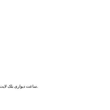
ساعت دیواری بلک لایت طرح یوفو با قابلیت درخشندگی بسیار زیبا در برابر نور های بلک لایت.