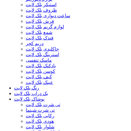
استیکر بلک لایت
ظروف بلک لایت
ساعت دیواری بلک لایت
فرش بلک لایت
لوازم گریم بلک لایت
شمع بلک لایت
فندک بلک لایت
دریم کچر
جاکلیدی بلک لایت
استرینگ بلک لایت
ماسک تنفسی
بادکنک بلک لایت
کوسن بلک لایت
کیف بلک لایت
عینک بلک لایت
رنگ بلک لایت
بک دراپ بلک لایت
پوشاک بلک لایت
تی شرت بلک لایت
تی شرت شبنما
رکابی بلک لایت
هودی بلک لایت
شلوار بلک لایت