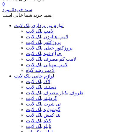
0
سبد خرید
0
مورد
سبد خرید شما خالی است.
لوازم نور پردازی بلک لایت
لامپ بلک لایت
لامپ هالوژن بلک لایت
پروژکتور بلک لایت
پروژکتور خطی بلک لایت
چراغ قوه بلک لایت
لامپ کم مصرف بلک لایت
لامپ مهتابی بلک لایت
لامپ رشد گیاه
لوازم جانبی بلک لایت
لاک بلک لایت
دستبند بلک لایت
ظروف یکبار مصرف بلک لایت
گردنبند بلک لایت
تی شرت بلک لایت
گوشواره بلک لایت
بند کفش بلک لایت
کلاه بلک لایت
تابلو بلک لایت
لوازم دکوراتیو