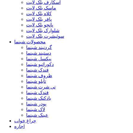
اسکارف بلک لایت
ماسک بلک لایت
کلاه بلک لایت
پافر بلک لایت
پانچو بلک لایت
شلوارک بلک لایت
سوئیشرت بلک لایت
محصولات شبنما
گردنبند شبنما
دستبند شبنما
پیکسل شبنما
دکوراتیو شبنما
فندک شبنما
ظروف شبنما
تابلو شبنما
تی شرت شبنما
فندک شبنما
بادکنک شبنما
پودر شبنما
لاک شبنما
عینک شبنما
چراغ خواب
اجاره