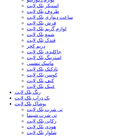
استیکر بلک لایت
ظروف بلک لایت
ساعت دیواری بلک لایت
فرش بلک لایت
لوازم گریم بلک لایت
شمع بلک لایت
فندک بلک لایت
دریم کچر
جاکلیدی بلک لایت
استرینگ بلک لایت
ماسک تنفسی
بادکنک بلک لایت
کوسن بلک لایت
کیف بلک لایت
عینک بلک لایت
رنگ بلک لایت
بک دراپ بلک لایت
پوشاک بلک لایت
تی شرت بلک لایت
تی شرت شبنما
رکابی بلک لایت
هودی بلک لایت
شلوار بلک لایت