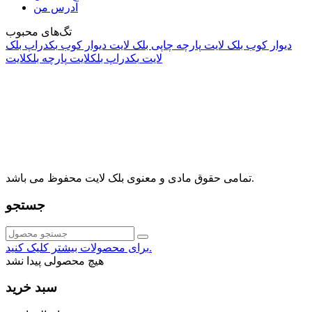
آدرس من
تگ‌های محبوب
دیوار کوب بلک لایت
پارچه چاپی بلک لایت
دیوار کوب
بکدراپ بلک
لایت
بکدراپ بلکلایت
پارچه بلکلایت
راه های ارتباطی
آدرس: تهران، اقدسیه، بزرگراه ارتش، بلوار مژدی، بلوار وثوق،
⁩⁧مجتمع آمال⁩، طبقه اول، واحد16، فروشگاه بلک لایت
info@blacklight.ir
021-88091518
تمامی حقوق مادی و معنوی بلک لایت محفوظ می باشد.
جستجو
برای محصولات بیشتر کلیک کنید.
هیچ محصولی پیدا نشد
سبد خرید