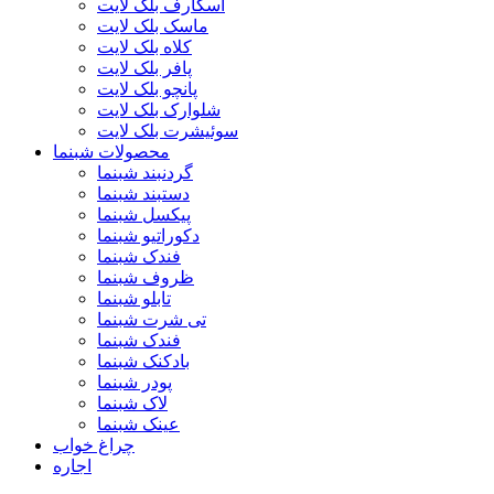
اسکارف بلک لایت
ماسک بلک لایت
کلاه بلک لایت
پافر بلک لایت
پانچو بلک لایت
شلوارک بلک لایت
سوئیشرت بلک لایت
محصولات شبنما
گردنبند شبنما
دستبند شبنما
پیکسل شبنما
دکوراتیو شبنما
فندک شبنما
ظروف شبنما
تابلو شبنما
تی شرت شبنما
فندک شبنما
بادکنک شبنما
پودر شبنما
لاک شبنما
عینک شبنما
چراغ خواب
اجاره