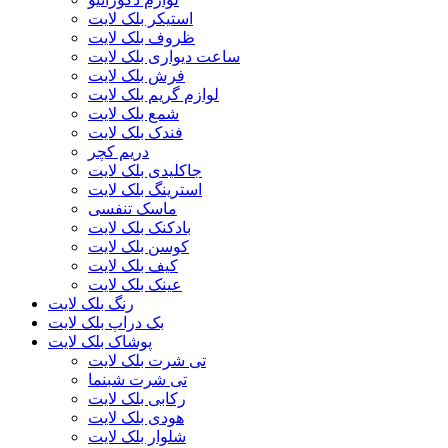
استیکر بلک لایت
ظروف بلک لایت
ساعت دیواری بلک لایت
فرش بلک لایت
لوازم گریم بلک لایت
شمع بلک لایت
فندک بلک لایت
دریم کچر
جاکلیدی بلک لایت
استرینگ بلک لایت
ماسک تنفسی
بادکنک بلک لایت
کوسن بلک لایت
کیف بلک لایت
عینک بلک لایت
رنگ بلک لایت
بک دراپ بلک لایت
پوشاک بلک لایت
تی شرت بلک لایت
تی شرت شبنما
رکابی بلک لایت
هودی بلک لایت
شلوار بلک لایت