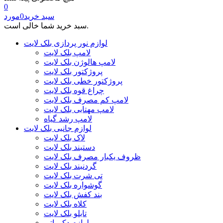
0
سبد خرید
0
مورد
سبد خرید شما خالی است.
لوازم نور پردازی بلک لایت
لامپ بلک لایت
لامپ هالوژن بلک لایت
پروژکتور بلک لایت
پروژکتور خطی بلک لایت
چراغ قوه بلک لایت
لامپ کم مصرف بلک لایت
لامپ مهتابی بلک لایت
لامپ رشد گیاه
لوازم جانبی بلک لایت
لاک بلک لایت
دستبند بلک لایت
ظروف یکبار مصرف بلک لایت
گردنبند بلک لایت
تی شرت بلک لایت
گوشواره بلک لایت
بند کفش بلک لایت
کلاه بلک لایت
تابلو بلک لایت
لوازم دکوراتیو