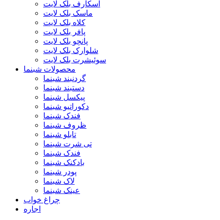
اسکارف بلک لایت
ماسک بلک لایت
کلاه بلک لایت
پافر بلک لایت
پانچو بلک لایت
شلوارک بلک لایت
سوئیشرت بلک لایت
محصولات شبنما
گردنبند شبنما
دستبند شبنما
پیکسل شبنما
دکوراتیو شبنما
فندک شبنما
ظروف شبنما
تابلو شبنما
تی شرت شبنما
فندک شبنما
بادکنک شبنما
پودر شبنما
لاک شبنما
عینک شبنما
چراغ خواب
اجاره