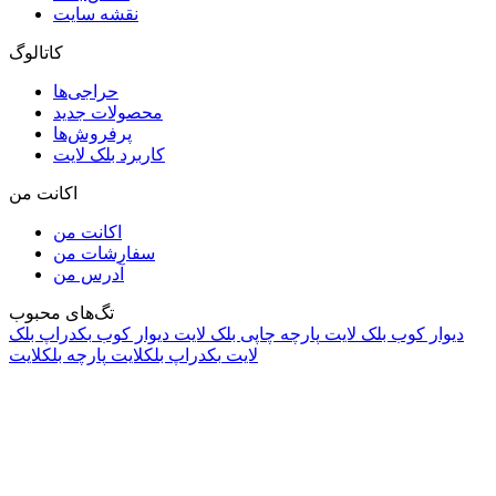
نقشه سایت
کاتالوگ
حراجی‌ها
محصولات جدید
پرفروش‌ها
کاربرد بلک لایت
اکانت من
اکانت من
سفارشات من
آدرس من
تگ‌های محبوب
دیوار کوب بلک لایت
پارچه چاپی بلک لایت
دیوار کوب
بکدراپ بلک
لایت
بکدراپ بلکلایت
پارچه بلکلایت
راه های ارتباطی
آدرس: تهران، اقدسیه، بزرگراه ارتش، بلوار مژدی، بلوار وثوق،
⁩⁧مجتمع آمال⁩، طبقه اول، واحد16، فروشگاه بلک لایت
info@blacklight.ir