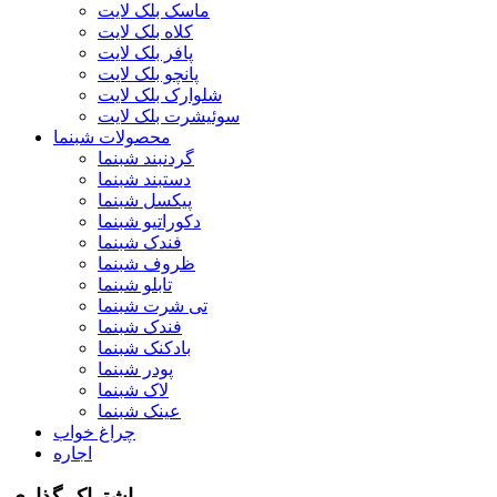
ماسک بلک لایت
کلاه بلک لایت
پافر بلک لایت
پانچو بلک لایت
شلوارک بلک لایت
سوئیشرت بلک لایت
محصولات شبنما
گردنبند شبنما
دستبند شبنما
پیکسل شبنما
دکوراتیو شبنما
فندک شبنما
ظروف شبنما
تابلو شبنما
تی شرت شبنما
فندک شبنما
بادکنک شبنما
پودر شبنما
لاک شبنما
عینک شبنما
چراغ خواب
اجاره
اشتراک گذاری