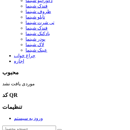
دکوراتیو شبنما
فندک شبنما
ظروف شبنما
تابلو شبنما
تی شرت شبنما
فندک شبنما
بادکنک شبنما
پودر شبنما
لاک شبنما
عینک شبنما
چراغ خواب
اجاره
محبوب
موردی یافت نشد
کد QR
تنظیمات
ورود به سیستم