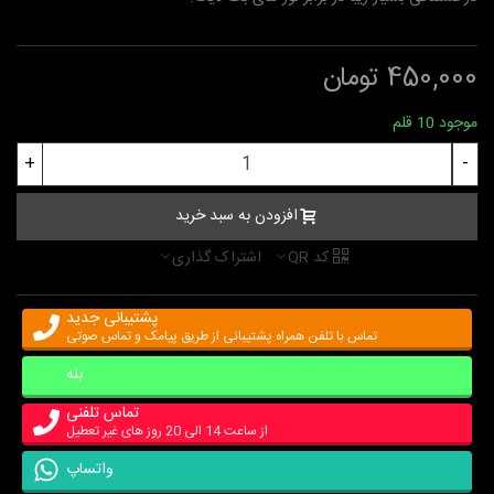
450,000 تومان
موجود
10 قلم
+
-
افزودن به سبد خرید
کد QR
اشتراک گذاری
پشتیبانی جدید
تماس با تلفن همراه پشتیبانی از طریق پیامک و تماس صوتی
بله
تماس تلفنی
از ساعت 14 الی 20 روز های غیر تعطیل
واتساپ