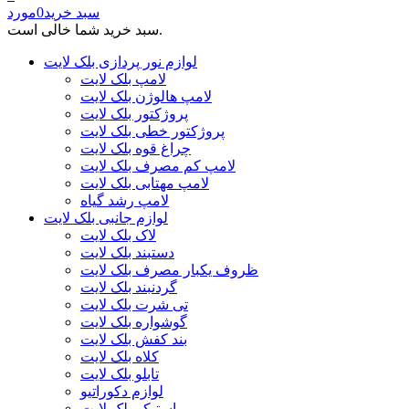
سبد خرید
0
مورد
سبد خرید شما خالی است.
لوازم نور پردازی بلک لایت
لامپ بلک لایت
لامپ هالوژن بلک لایت
پروژکتور بلک لایت
پروژکتور خطی بلک لایت
چراغ قوه بلک لایت
لامپ کم مصرف بلک لایت
لامپ مهتابی بلک لایت
لامپ رشد گیاه
لوازم جانبی بلک لایت
لاک بلک لایت
دستبند بلک لایت
ظروف یکبار مصرف بلک لایت
گردنبند بلک لایت
تی شرت بلک لایت
گوشواره بلک لایت
بند کفش بلک لایت
کلاه بلک لایت
تابلو بلک لایت
لوازم دکوراتیو
استیکر بلک لایت