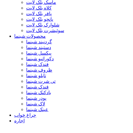
ماسک بلک لایت
کلاه بلک لایت
پافر بلک لایت
پانچو بلک لایت
شلوارک بلک لایت
سوئیشرت بلک لایت
محصولات شبنما
گردنبند شبنما
دستبند شبنما
پیکسل شبنما
دکوراتیو شبنما
فندک شبنما
ظروف شبنما
تابلو شبنما
تی شرت شبنما
فندک شبنما
بادکنک شبنما
پودر شبنما
لاک شبنما
عینک شبنما
چراغ خواب
اجاره