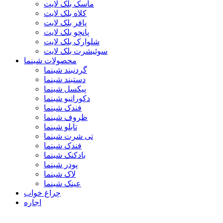
ماسک بلک لایت
کلاه بلک لایت
پافر بلک لایت
پانچو بلک لایت
شلوارک بلک لایت
سوئیشرت بلک لایت
محصولات شبنما
گردنبند شبنما
دستبند شبنما
پیکسل شبنما
دکوراتیو شبنما
فندک شبنما
ظروف شبنما
تابلو شبنما
تی شرت شبنما
فندک شبنما
بادکنک شبنما
پودر شبنما
لاک شبنما
عینک شبنما
چراغ خواب
اجاره