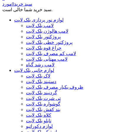
سبد خرید
0
مورد
سبد خرید شما خالی است.
لوازم نور پردازی بلک لایت
لامپ بلک لایت
لامپ هالوژن بلک لایت
پروژکتور بلک لایت
پروژکتور خطی بلک لایت
چراغ قوه بلک لایت
لامپ کم مصرف بلک لایت
لامپ مهتابی بلک لایت
لامپ رشد گیاه
لوازم جانبی بلک لایت
لاک بلک لایت
دستبند بلک لایت
ظروف یکبار مصرف بلک لایت
گردنبند بلک لایت
تی شرت بلک لایت
گوشواره بلک لایت
بند کفش بلک لایت
کلاه بلک لایت
تابلو بلک لایت
لوازم دکوراتیو
استیکر بلک لایت