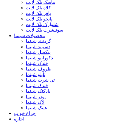
ماسک بلک لایت
کلاه بلک لایت
پافر بلک لایت
پانچو بلک لایت
شلوارک بلک لایت
سوئیشرت بلک لایت
محصولات شبنما
گردنبند شبنما
دستبند شبنما
پیکسل شبنما
دکوراتیو شبنما
فندک شبنما
ظروف شبنما
تابلو شبنما
تی شرت شبنما
فندک شبنما
بادکنک شبنما
پودر شبنما
لاک شبنما
عینک شبنما
چراغ خواب
اجاره