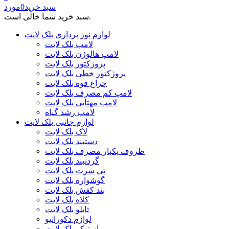
سبد خرید
0
مورد
سبد خرید شما خالی است.
لوازم نور پردازی بلک لایت
لامپ بلک لایت
لامپ هالوژن بلک لایت
پروژکتور بلک لایت
پروژکتور خطی بلک لایت
چراغ قوه بلک لایت
لامپ کم مصرف بلک لایت
لامپ مهتابی بلک لایت
لامپ رشد گیاه
لوازم جانبی بلک لایت
لاک بلک لایت
دستبند بلک لایت
ظروف یکبار مصرف بلک لایت
گردنبند بلک لایت
تی شرت بلک لایت
گوشواره بلک لایت
بند کفش بلک لایت
کلاه بلک لایت
تابلو بلک لایت
لوازم دکوراتیو
استیکر بلک لایت