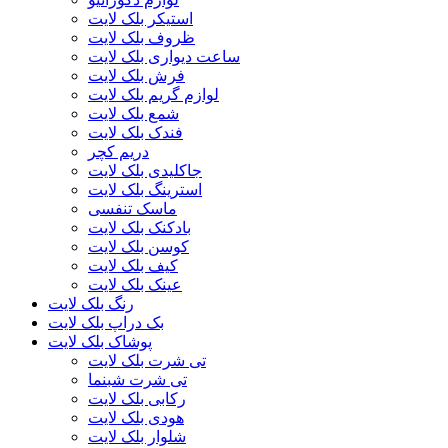
استیکر بلک لایت
ظروف بلک لایت
ساعت دیواری بلک لایت
فرش بلک لایت
لوازم گریم بلک لایت
شمع بلک لایت
فندک بلک لایت
دریم کچر
جاکلیدی بلک لایت
استرینگ بلک لایت
ماسک تنفسی
بادکنک بلک لایت
کوسن بلک لایت
کیف بلک لایت
عینک بلک لایت
رنگ بلک لایت
بک دراپ بلک لایت
پوشاک بلک لایت
تی شرت بلک لایت
تی شرت شبنما
رکابی بلک لایت
هودی بلک لایت
شلوار بلک لایت