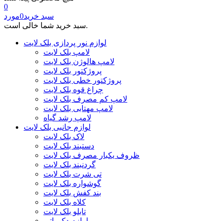
0
سبد خرید
0
مورد
سبد خرید شما خالی است.
لوازم نور پردازی بلک لایت
لامپ بلک لایت
لامپ هالوژن بلک لایت
پروژکتور بلک لایت
پروژکتور خطی بلک لایت
چراغ قوه بلک لایت
لامپ کم مصرف بلک لایت
لامپ مهتابی بلک لایت
لامپ رشد گیاه
لوازم جانبی بلک لایت
لاک بلک لایت
دستبند بلک لایت
ظروف یکبار مصرف بلک لایت
گردنبند بلک لایت
تی شرت بلک لایت
گوشواره بلک لایت
بند کفش بلک لایت
کلاه بلک لایت
تابلو بلک لایت
لوازم دکوراتیو