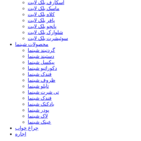
اسکارف بلک لایت
ماسک بلک لایت
کلاه بلک لایت
پافر بلک لایت
پانچو بلک لایت
شلوارک بلک لایت
سوئیشرت بلک لایت
محصولات شبنما
گردنبند شبنما
دستبند شبنما
پیکسل شبنما
دکوراتیو شبنما
فندک شبنما
ظروف شبنما
تابلو شبنما
تی شرت شبنما
فندک شبنما
بادکنک شبنما
پودر شبنما
لاک شبنما
عینک شبنما
چراغ خواب
اجاره