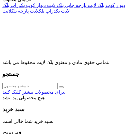
دیوار کوب بلک لایت
پارچه چاپی بلک لایت
دیوار کوب
بکدراپ بلک
لایت
بکدراپ بلکلایت
پارچه بلکلایت
راه های ارتباطی
آدرس: تهران، اقدسیه، بزرگراه ارتش، بلوار مژدی، بلوار وثوق،
⁩⁧مجتمع آمال⁩، طبقه اول، واحد16، فروشگاه بلک لایت
info@blacklight.ir
021-88091518
تمامی حقوق مادی و معنوی بلک لایت محفوظ می باشد.
جستجو
برای محصولات بیشتر کلیک کنید.
هیچ محصولی پیدا نشد
سبد خرید
سبد خرید شما خالی است.
فهرست