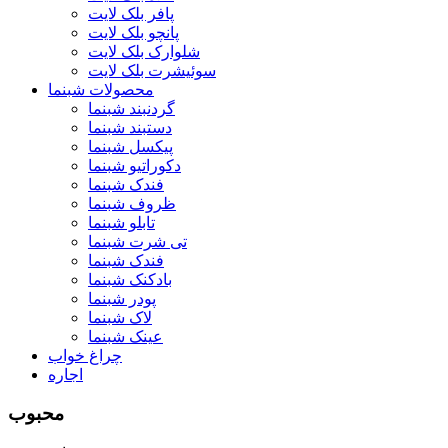
پافر بلک لایت
پانچو بلک لایت
شلوارک بلک لایت
سوئیشرت بلک لایت
محصولات شبنما
گردنبند شبنما
دستبند شبنما
پیکسل شبنما
دکوراتیو شبنما
فندک شبنما
ظروف شبنما
تابلو شبنما
تی شرت شبنما
فندک شبنما
بادکنک شبنما
پودر شبنما
لاک شبنما
عینک شبنما
چراغ خواب
اجاره
محبوب