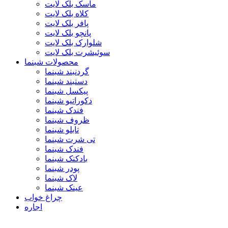
ماسک بلک لایت
کلاه بلک لایت
پافر بلک لایت
پانچو بلک لایت
شلوارک بلک لایت
سوئیشرت بلک لایت
محصولات شبنما
گردنبند شبنما
دستبند شبنما
پیکسل شبنما
دکوراتیو شبنما
فندک شبنما
ظروف شبنما
تابلو شبنما
تی شرت شبنما
فندک شبنما
بادکنک شبنما
پودر شبنما
لاک شبنما
عینک شبنما
چراغ خواب
اجاره