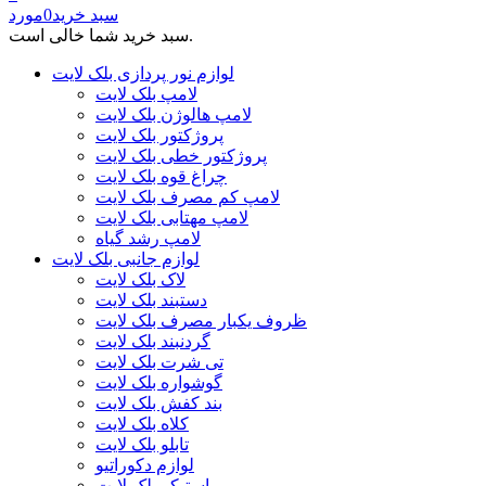
سبد خرید
0
مورد
سبد خرید شما خالی است.
لوازم نور پردازی بلک لایت
لامپ بلک لایت
لامپ هالوژن بلک لایت
پروژکتور بلک لایت
پروژکتور خطی بلک لایت
چراغ قوه بلک لایت
لامپ کم مصرف بلک لایت
لامپ مهتابی بلک لایت
لامپ رشد گیاه
لوازم جانبی بلک لایت
لاک بلک لایت
دستبند بلک لایت
ظروف یکبار مصرف بلک لایت
گردنبند بلک لایت
تی شرت بلک لایت
گوشواره بلک لایت
بند کفش بلک لایت
کلاه بلک لایت
تابلو بلک لایت
لوازم دکوراتیو
استیکر بلک لایت