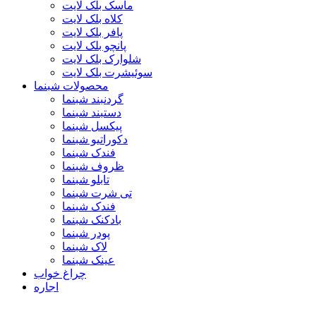
ماسک بلک لایت
کلاه بلک لایت
پافر بلک لایت
پانچو بلک لایت
شلوارک بلک لایت
سوئیشرت بلک لایت
محصولات شبنما
گردنبند شبنما
دستبند شبنما
پیکسل شبنما
دکوراتیو شبنما
فندک شبنما
ظروف شبنما
تابلو شبنما
تی شرت شبنما
فندک شبنما
بادکنک شبنما
پودر شبنما
لاک شبنما
عینک شبنما
چراغ خواب
اجاره