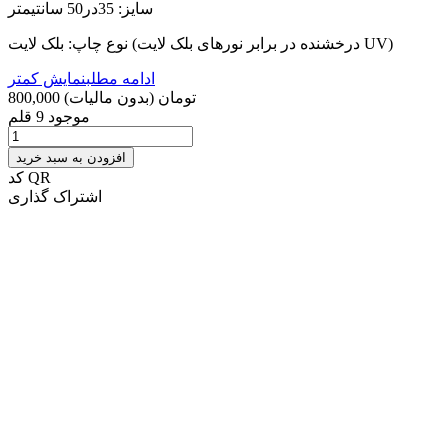
سایز: 35در50 سانتیمتر
نوع چاپ: بلک لایت (درخشنده در برابر نورهای بلک لایت UV)
ادامه مطلب
نمایش کمتر
800,000 تومان
(بدون مالیات)
موجود
9 قلم
افزودن به سبد خرید
کد QR
اشتراک گذاری