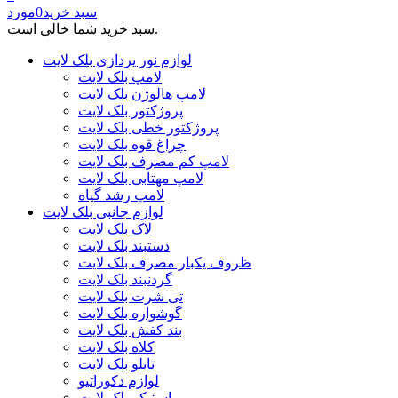
سبد خرید
0
مورد
سبد خرید شما خالی است.
لوازم نور پردازی بلک لایت
لامپ بلک لایت
لامپ هالوژن بلک لایت
پروژکتور بلک لایت
پروژکتور خطی بلک لایت
چراغ قوه بلک لایت
لامپ کم مصرف بلک لایت
لامپ مهتابی بلک لایت
لامپ رشد گیاه
لوازم جانبی بلک لایت
لاک بلک لایت
دستبند بلک لایت
ظروف یکبار مصرف بلک لایت
گردنبند بلک لایت
تی شرت بلک لایت
گوشواره بلک لایت
بند کفش بلک لایت
کلاه بلک لایت
تابلو بلک لایت
لوازم دکوراتیو
استیکر بلک لایت