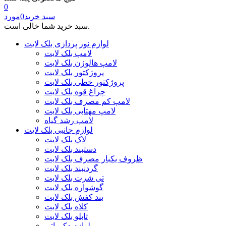
0
سبد خرید
0
مورد
سبد خرید شما خالی است.
لوازم نور پردازی بلک لایت
لامپ بلک لایت
لامپ هالوژن بلک لایت
پروژکتور بلک لایت
پروژکتور خطی بلک لایت
چراغ قوه بلک لایت
لامپ کم مصرف بلک لایت
لامپ مهتابی بلک لایت
لامپ رشد گیاه
لوازم جانبی بلک لایت
لاک بلک لایت
دستبند بلک لایت
ظروف یکبار مصرف بلک لایت
گردنبند بلک لایت
تی شرت بلک لایت
گوشواره بلک لایت
بند کفش بلک لایت
کلاه بلک لایت
تابلو بلک لایت
لوازم دکوراتیو