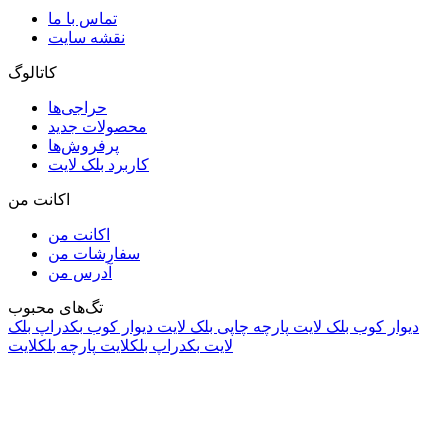
تماس با ما
نقشه سایت
کاتالوگ
حراجی‌ها
محصولات جدید
پرفروش‌ها
کاربرد بلک لایت
اکانت من
اکانت من
سفارشات من
آدرس من
تگ‌های محبوب
دیوار کوب بلک لایت
پارچه چاپی بلک لایت
دیوار کوب
بکدراپ بلک
لایت
بکدراپ بلکلایت
پارچه بلکلایت
راه های ارتباطی
آدرس: تهران، اقدسیه، بزرگراه ارتش، بلوار مژدی، بلوار وثوق،
⁩⁧مجتمع آمال⁩، طبقه اول، واحد16، فروشگاه بلک لایت