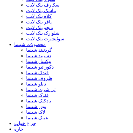
اسکارف بلک لایت
ماسک بلک لایت
کلاه بلک لایت
پافر بلک لایت
پانچو بلک لایت
شلوارک بلک لایت
سوئیشرت بلک لایت
محصولات شبنما
گردنبند شبنما
دستبند شبنما
پیکسل شبنما
دکوراتیو شبنما
فندک شبنما
ظروف شبنما
تابلو شبنما
تی شرت شبنما
فندک شبنما
بادکنک شبنما
پودر شبنما
لاک شبنما
عینک شبنما
چراغ خواب
اجاره