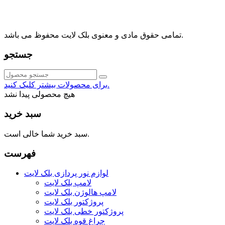
info@blacklight.ir
021-88091518
تمامی حقوق مادی و معنوی بلک لایت محفوظ می باشد.
جستجو
برای محصولات بیشتر کلیک کنید.
هیچ محصولی پیدا نشد
سبد خرید
سبد خرید شما خالی است.
فهرست
لوازم نور پردازی بلک لایت
لامپ بلک لایت
لامپ هالوژن بلک لایت
پروژکتور بلک لایت
پروژکتور خطی بلک لایت
چراغ قوه بلک لایت