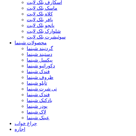
اسکارف بلک لایت
ماسک بلک لایت
کلاه بلک لایت
پافر بلک لایت
پانچو بلک لایت
شلوارک بلک لایت
سوئیشرت بلک لایت
محصولات شبنما
گردنبند شبنما
دستبند شبنما
پیکسل شبنما
دکوراتیو شبنما
فندک شبنما
ظروف شبنما
تابلو شبنما
تی شرت شبنما
فندک شبنما
بادکنک شبنما
پودر شبنما
لاک شبنما
عینک شبنما
چراغ خواب
اجاره