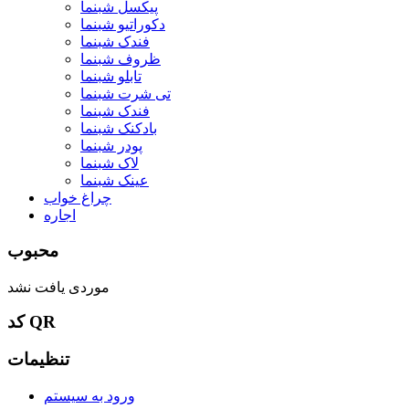
پیکسل شبنما
دکوراتیو شبنما
فندک شبنما
ظروف شبنما
تابلو شبنما
تی شرت شبنما
فندک شبنما
بادکنک شبنما
پودر شبنما
لاک شبنما
عینک شبنما
چراغ خواب
اجاره
محبوب
موردی یافت نشد
کد QR
تنظیمات
ورود به سیستم