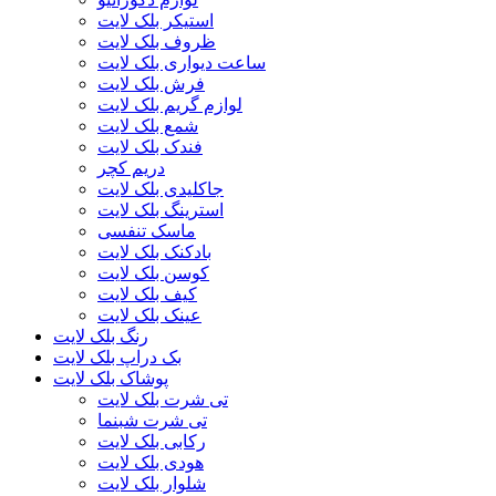
استیکر بلک لایت
ظروف بلک لایت
ساعت دیواری بلک لایت
فرش بلک لایت
لوازم گریم بلک لایت
شمع بلک لایت
فندک بلک لایت
دریم کچر
جاکلیدی بلک لایت
استرینگ بلک لایت
ماسک تنفسی
بادکنک بلک لایت
کوسن بلک لایت
کیف بلک لایت
عینک بلک لایت
رنگ بلک لایت
بک دراپ بلک لایت
پوشاک بلک لایت
تی شرت بلک لایت
تی شرت شبنما
رکابی بلک لایت
هودی بلک لایت
شلوار بلک لایت