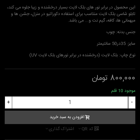
این محصول در برابر نور های بلک لایت بسیار درخشنده و زیبا جلوه می کند،
تابلو شاسی بلک لایت منتاسب برای استفاده دکوراتیو در منزل، جشن ها و
میهمانی ها، کافه، گیم نت و... می باشد.
جنس بدنه: چوب
سایز: 35در50 سانتیمتر
نوع چاپ: بلک لایت (درخشنده در برابر نورهای بلک لایت UV)
800,000 تومان
موجود
10 قلم
+
-
افزودن به سبد خرید
کد QR
اشتراک گذاری