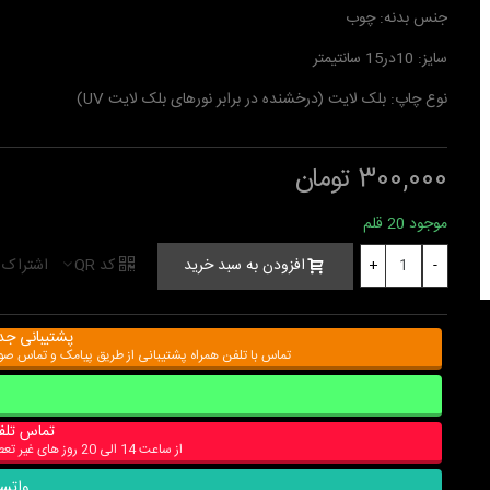
جنس بدنه: چوب
سایز: 10در15 سانتیمتر
نوع چاپ: بلک لایت (درخشنده در برابر نورهای بلک لایت UV)
300,000 تومان
موجود
20 قلم
کد QR
اشتراک 
افزودن به سبد خرید
+
-
پشتیبانی جد
تماس با تلفن همراه پشتیبانی از طریق پیامک و تماس ص
تماس تلف
از ساعت 14 الی 20 روز های غیر تعطیل
واتس