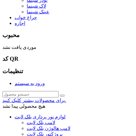
پودر شبنما
لاک شبنما
عینک شبنما
چراغ خواب
اجاره
محبوب
موردی یافت نشد
کد QR
تنظیمات
ورود به سیستم
برای محصولات بیشتر کلیک کنید.
هیچ محصولی پیدا نشد
لوازم نور پردازی بلک لایت
لامپ بلک لایت
لامپ هالوژن بلک لایت
پروژکتور بلک لایت