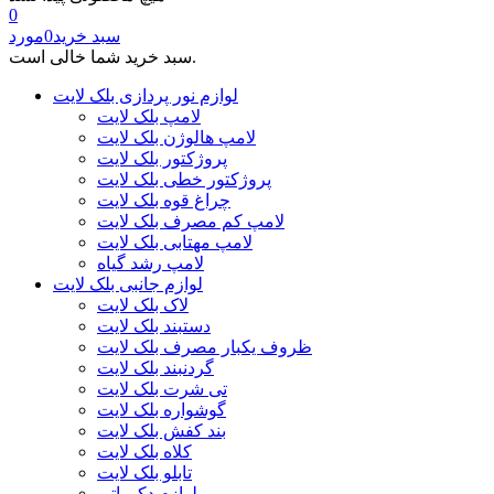
0
سبد خرید
0
مورد
سبد خرید شما خالی است.
لوازم نور پردازی بلک لایت
لامپ بلک لایت
لامپ هالوژن بلک لایت
پروژکتور بلک لایت
پروژکتور خطی بلک لایت
چراغ قوه بلک لایت
لامپ کم مصرف بلک لایت
لامپ مهتابی بلک لایت
لامپ رشد گیاه
لوازم جانبی بلک لایت
لاک بلک لایت
دستبند بلک لایت
ظروف یکبار مصرف بلک لایت
گردنبند بلک لایت
تی شرت بلک لایت
گوشواره بلک لایت
بند کفش بلک لایت
کلاه بلک لایت
تابلو بلک لایت
لوازم دکوراتیو