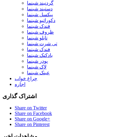
گردنبند شبنما
دستبند شبنما
پیکسل شبنما
دکوراتیو شبنما
فندک شبنما
ظروف شبنما
تابلو شبنما
تی شرت شبنما
فندک شبنما
بادکنک شبنما
پودر شبنما
لاک شبنما
عینک شبنما
چراغ خواب
اجاره
اشتراک گذاری
Share on Twitter
Share on Facebook
Share on Google+
Share on Pinterest
مشاهدات اخیر