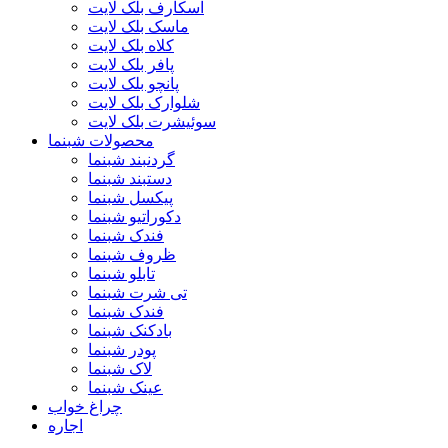
اسکارف بلک لایت
ماسک بلک لایت
کلاه بلک لایت
پافر بلک لایت
پانچو بلک لایت
شلوارک بلک لایت
سوئیشرت بلک لایت
محصولات شبنما
گردنبند شبنما
دستبند شبنما
پیکسل شبنما
دکوراتیو شبنما
فندک شبنما
ظروف شبنما
تابلو شبنما
تی شرت شبنما
فندک شبنما
بادکنک شبنما
پودر شبنما
لاک شبنما
عینک شبنما
چراغ خواب
اجاره