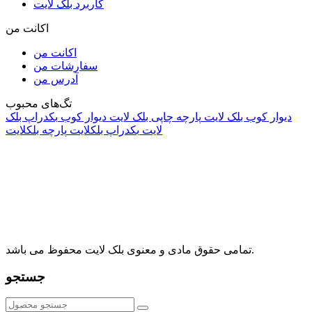
کاربرد بلک لایت
اکانت من
اکانت من
سفارشات من
آدرس من
تگ‌های محبوب
دیوار کوب بلک لایت
پارچه چاپی بلک لایت
دیوار کوب
بکدراپ بلک
لایت
بکدراپ بلکلایت
پارچه بلکلایت
راه های ارتباطی
آدرس: تهران، اقدسیه، بزرگراه ارتش، بلوار مژدی، بلوار وثوق،
⁩⁧مجتمع آمال⁩، طبقه اول، واحد16، فروشگاه بلک لایت
info@blacklight.ir
021-88091518
تمامی حقوق مادی و معنوی بلک لایت محفوظ می باشد.
جستجو