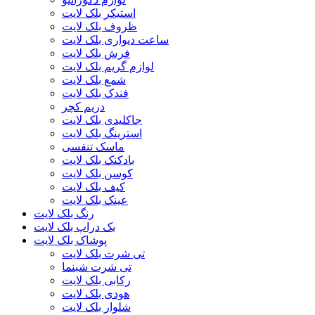
استیکر بلک لایت
ظروف بلک لایت
ساعت دیواری بلک لایت
فرش بلک لایت
لوازم گریم بلک لایت
شمع بلک لایت
فندک بلک لایت
دریم کچر
جاکلیدی بلک لایت
استرینگ بلک لایت
ماسک تنفسی
بادکنک بلک لایت
کوسن بلک لایت
کیف بلک لایت
عینک بلک لایت
رنگ بلک لایت
بک دراپ بلک لایت
پوشاک بلک لایت
تی شرت بلک لایت
تی شرت شبنما
رکابی بلک لایت
هودی بلک لایت
شلوار بلک لایت