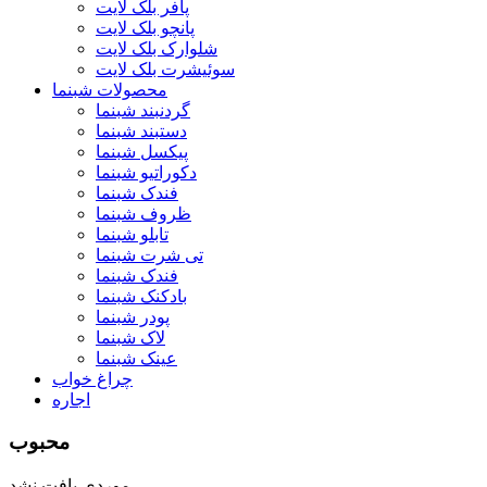
پافر بلک لایت
پانچو بلک لایت
شلوارک بلک لایت
سوئیشرت بلک لایت
محصولات شبنما
گردنبند شبنما
دستبند شبنما
پیکسل شبنما
دکوراتیو شبنما
فندک شبنما
ظروف شبنما
تابلو شبنما
تی شرت شبنما
فندک شبنما
بادکنک شبنما
پودر شبنما
لاک شبنما
عینک شبنما
چراغ خواب
اجاره
محبوب
موردی یافت نشد