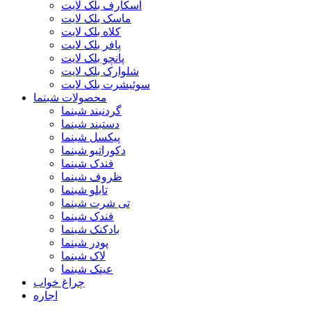
اسکارف بلک لایت
ماسک بلک لایت
کلاه بلک لایت
پافر بلک لایت
پانچو بلک لایت
شلوارک بلک لایت
سوئیشرت بلک لایت
محصولات شبنما
گردنبند شبنما
دستبند شبنما
پیکسل شبنما
دکوراتیو شبنما
فندک شبنما
ظروف شبنما
تابلو شبنما
تی شرت شبنما
فندک شبنما
بادکنک شبنما
پودر شبنما
لاک شبنما
عینک شبنما
چراغ خواب
اجاره