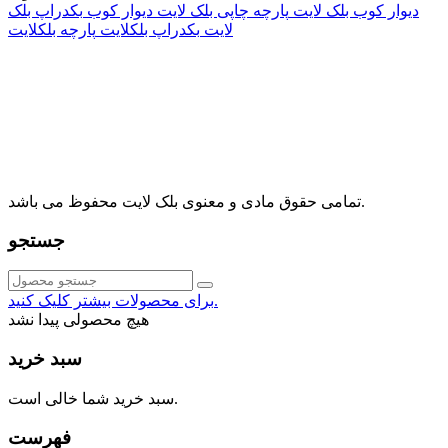
دیوار کوب بلک لایت
پارچه چاپی بلک لایت
دیوار کوب
بکدراپ بلک
لایت
بکدراپ بلکلایت
پارچه بلکلایت
راه های ارتباطی
آدرس: تهران، اقدسیه، بزرگراه ارتش، بلوار مژدی، بلوار وثوق،
⁩⁧مجتمع آمال⁩، طبقه اول، واحد16، فروشگاه بلک لایت
info@blacklight.ir
021-88091518
تمامی حقوق مادی و معنوی بلک لایت محفوظ می باشد.
جستجو
برای محصولات بیشتر کلیک کنید.
هیچ محصولی پیدا نشد
سبد خرید
سبد خرید شما خالی است.
فهرست