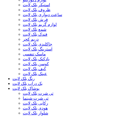
استیکر بلک لایت
ظروف بلک لایت
ساعت دیواری بلک لایت
فرش بلک لایت
لوازم گریم بلک لایت
شمع بلک لایت
فندک بلک لایت
دریم کچر
جاکلیدی بلک لایت
استرینگ بلک لایت
ماسک تنفسی
بادکنک بلک لایت
کوسن بلک لایت
کیف بلک لایت
عینک بلک لایت
رنگ بلک لایت
بک دراپ بلک لایت
پوشاک بلک لایت
تی شرت بلک لایت
تی شرت شبنما
رکابی بلک لایت
هودی بلک لایت
شلوار بلک لایت