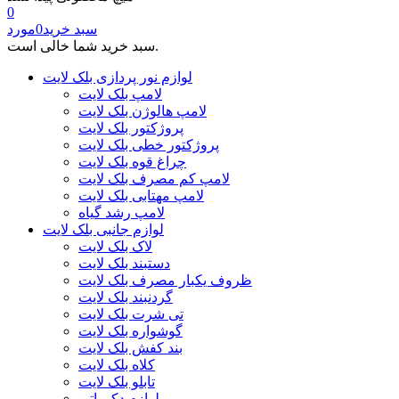
0
سبد خرید
0
مورد
سبد خرید شما خالی است.
لوازم نور پردازی بلک لایت
لامپ بلک لایت
لامپ هالوژن بلک لایت
پروژکتور بلک لایت
پروژکتور خطی بلک لایت
چراغ قوه بلک لایت
لامپ کم مصرف بلک لایت
لامپ مهتابی بلک لایت
لامپ رشد گیاه
لوازم جانبی بلک لایت
لاک بلک لایت
دستبند بلک لایت
ظروف یکبار مصرف بلک لایت
گردنبند بلک لایت
تی شرت بلک لایت
گوشواره بلک لایت
بند کفش بلک لایت
کلاه بلک لایت
تابلو بلک لایت
لوازم دکوراتیو