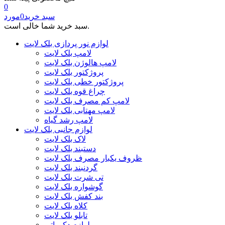
0
سبد خرید
0
مورد
سبد خرید شما خالی است.
لوازم نور پردازی بلک لایت
لامپ بلک لایت
لامپ هالوژن بلک لایت
پروژکتور بلک لایت
پروژکتور خطی بلک لایت
چراغ قوه بلک لایت
لامپ کم مصرف بلک لایت
لامپ مهتابی بلک لایت
لامپ رشد گیاه
لوازم جانبی بلک لایت
لاک بلک لایت
دستبند بلک لایت
ظروف یکبار مصرف بلک لایت
گردنبند بلک لایت
تی شرت بلک لایت
گوشواره بلک لایت
بند کفش بلک لایت
کلاه بلک لایت
تابلو بلک لایت
لوازم دکوراتیو