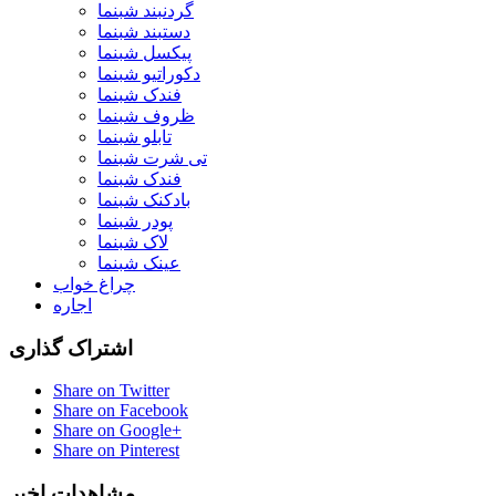
گردنبند شبنما
دستبند شبنما
پیکسل شبنما
دکوراتیو شبنما
فندک شبنما
ظروف شبنما
تابلو شبنما
تی شرت شبنما
فندک شبنما
بادکنک شبنما
پودر شبنما
لاک شبنما
عینک شبنما
چراغ خواب
اجاره
اشتراک گذاری
Share on Twitter
Share on Facebook
Share on Google+
Share on Pinterest
مشاهدات اخیر