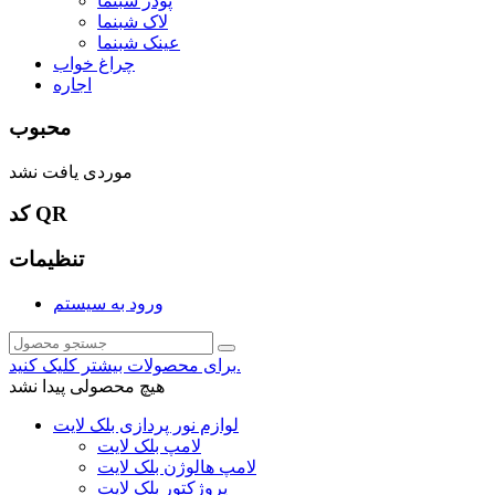
پودر شبنما
لاک شبنما
عینک شبنما
چراغ خواب
اجاره
محبوب
موردی یافت نشد
کد QR
تنظیمات
ورود به سیستم
برای محصولات بیشتر کلیک کنید.
هیچ محصولی پیدا نشد
لوازم نور پردازی بلک لایت
لامپ بلک لایت
لامپ هالوژن بلک لایت
پروژکتور بلک لایت