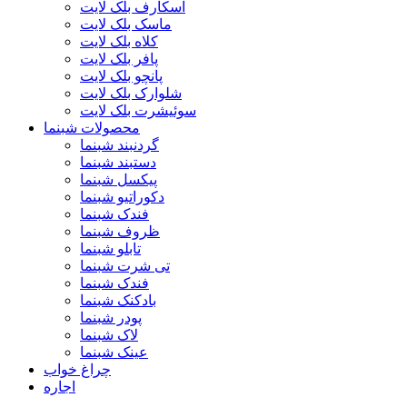
اسکارف بلک لایت
ماسک بلک لایت
کلاه بلک لایت
پافر بلک لایت
پانچو بلک لایت
شلوارک بلک لایت
سوئیشرت بلک لایت
محصولات شبنما
گردنبند شبنما
دستبند شبنما
پیکسل شبنما
دکوراتیو شبنما
فندک شبنما
ظروف شبنما
تابلو شبنما
تی شرت شبنما
فندک شبنما
بادکنک شبنما
پودر شبنما
لاک شبنما
عینک شبنما
چراغ خواب
اجاره