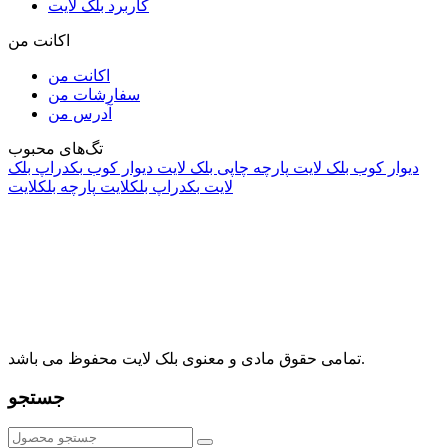
کاربرد بلک لایت
اکانت من
اکانت من
سفارشات من
آدرس من
تگ‌های محبوب
دیوار کوب بلک لایت
پارچه چاپی بلک لایت
دیوار کوب
بکدراپ بلک
لایت
بکدراپ بلکلایت
پارچه بلکلایت
راه های ارتباطی
آدرس: تهران، اقدسیه، بزرگراه ارتش، بلوار مژدی، بلوار وثوق،
⁩⁧مجتمع آمال⁩، طبقه اول، واحد16، فروشگاه بلک لایت
info@blacklight.ir
021-88091518
تمامی حقوق مادی و معنوی بلک لایت محفوظ می باشد.
جستجو