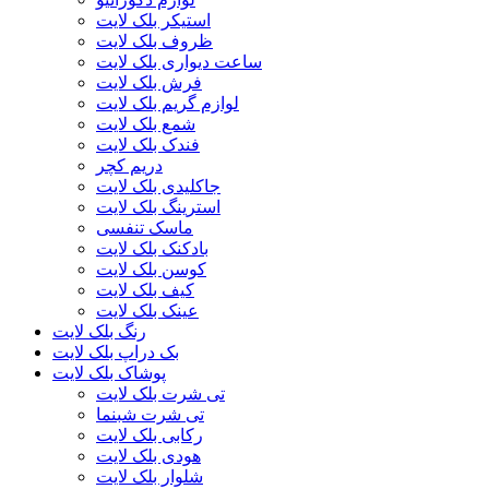
استیکر بلک لایت
ظروف بلک لایت
ساعت دیواری بلک لایت
فرش بلک لایت
لوازم گریم بلک لایت
شمع بلک لایت
فندک بلک لایت
دریم کچر
جاکلیدی بلک لایت
استرینگ بلک لایت
ماسک تنفسی
بادکنک بلک لایت
کوسن بلک لایت
کیف بلک لایت
عینک بلک لایت
رنگ بلک لایت
بک دراپ بلک لایت
پوشاک بلک لایت
تی شرت بلک لایت
تی شرت شبنما
رکابی بلک لایت
هودی بلک لایت
شلوار بلک لایت