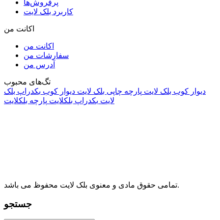
پرفروش‌ها
کاربرد بلک لایت
اکانت من
اکانت من
سفارشات من
آدرس من
تگ‌های محبوب
دیوار کوب بلک لایت
پارچه چاپی بلک لایت
دیوار کوب
بکدراپ بلک
لایت
بکدراپ بلکلایت
پارچه بلکلایت
راه های ارتباطی
آدرس: تهران، اقدسیه، بزرگراه ارتش، بلوار مژدی، بلوار وثوق،
⁩⁧مجتمع آمال⁩، طبقه اول، واحد16، فروشگاه بلک لایت
info@blacklight.ir
021-88091518
تمامی حقوق مادی و معنوی بلک لایت محفوظ می باشد.
جستجو