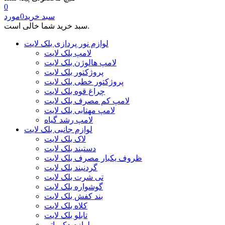
0
سبد خرید
0
مورد
سبد خرید شما خالی است.
لوازم نور پردازی بلک لایت
لامپ بلک لایت
لامپ هالوژن بلک لایت
پروژکتور بلک لایت
پروژکتور خطی بلک لایت
چراغ قوه بلک لایت
لامپ کم مصرف بلک لایت
لامپ مهتابی بلک لایت
لامپ رشد گیاه
لوازم جانبی بلک لایت
لاک بلک لایت
دستبند بلک لایت
ظروف یکبار مصرف بلک لایت
گردنبند بلک لایت
تی شرت بلک لایت
گوشواره بلک لایت
بند کفش بلک لایت
کلاه بلک لایت
تابلو بلک لایت
لوازم دکوراتیو