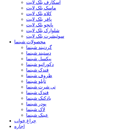
اسکارف بلک لایت
ماسک بلک لایت
کلاه بلک لایت
پافر بلک لایت
پانچو بلک لایت
شلوارک بلک لایت
سوئیشرت بلک لایت
محصولات شبنما
گردنبند شبنما
دستبند شبنما
پیکسل شبنما
دکوراتیو شبنما
فندک شبنما
ظروف شبنما
تابلو شبنما
تی شرت شبنما
فندک شبنما
بادکنک شبنما
پودر شبنما
لاک شبنما
عینک شبنما
چراغ خواب
اجاره