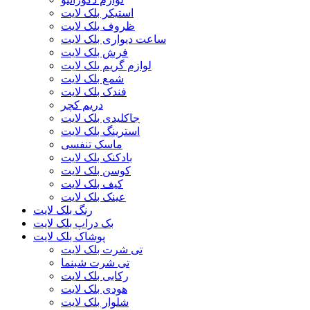
استیکر بلک لایت
ظروف بلک لایت
ساعت دیواری بلک لایت
فرش بلک لایت
لوازم گریم بلک لایت
شمع بلک لایت
فندک بلک لایت
دریم کچر
جاکلیدی بلک لایت
استرینگ بلک لایت
ماسک تنفسی
بادکنک بلک لایت
کوسن بلک لایت
کیف بلک لایت
عینک بلک لایت
رنگ بلک لایت
بک دراپ بلک لایت
پوشاک بلک لایت
تی شرت بلک لایت
تی شرت شبنما
رکابی بلک لایت
هودی بلک لایت
شلوار بلک لایت