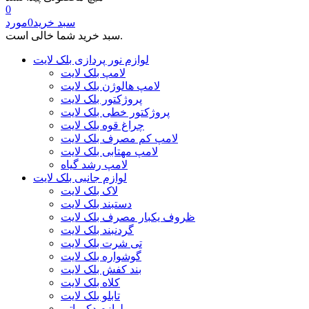
0
سبد خرید
0
مورد
سبد خرید شما خالی است.
لوازم نور پردازی بلک لایت
لامپ بلک لایت
لامپ هالوژن بلک لایت
پروژکتور بلک لایت
پروژکتور خطی بلک لایت
چراغ قوه بلک لایت
لامپ کم مصرف بلک لایت
لامپ مهتابی بلک لایت
لامپ رشد گیاه
لوازم جانبی بلک لایت
لاک بلک لایت
دستبند بلک لایت
ظروف یکبار مصرف بلک لایت
گردنبند بلک لایت
تی شرت بلک لایت
گوشواره بلک لایت
بند کفش بلک لایت
کلاه بلک لایت
تابلو بلک لایت
لوازم دکوراتیو