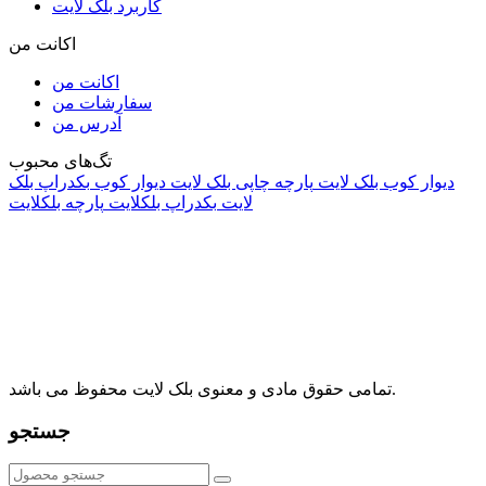
کاربرد بلک لایت
اکانت من
اکانت من
سفارشات من
آدرس من
تگ‌های محبوب
دیوار کوب بلک لایت
پارچه چاپی بلک لایت
دیوار کوب
بکدراپ بلک
لایت
بکدراپ بلکلایت
پارچه بلکلایت
راه های ارتباطی
آدرس: تهران، اقدسیه، بزرگراه ارتش، بلوار مژدی، بلوار وثوق،
⁩⁧مجتمع آمال⁩، طبقه اول، واحد16، فروشگاه بلک لایت
info@blacklight.ir
021-88091518
تمامی حقوق مادی و معنوی بلک لایت محفوظ می باشد.
جستجو