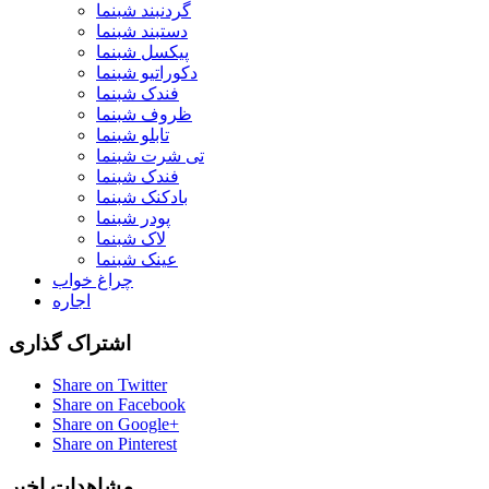
گردنبند شبنما
دستبند شبنما
پیکسل شبنما
دکوراتیو شبنما
فندک شبنما
ظروف شبنما
تابلو شبنما
تی شرت شبنما
فندک شبنما
بادکنک شبنما
پودر شبنما
لاک شبنما
عینک شبنما
چراغ خواب
اجاره
اشتراک گذاری
Share on Twitter
Share on Facebook
Share on Google+
Share on Pinterest
مشاهدات اخیر