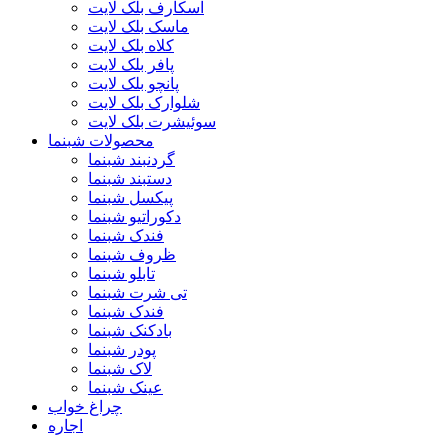
اسکارف بلک لایت
ماسک بلک لایت
کلاه بلک لایت
پافر بلک لایت
پانچو بلک لایت
شلوارک بلک لایت
سوئیشرت بلک لایت
محصولات شبنما
گردنبند شبنما
دستبند شبنما
پیکسل شبنما
دکوراتیو شبنما
فندک شبنما
ظروف شبنما
تابلو شبنما
تی شرت شبنما
فندک شبنما
بادکنک شبنما
پودر شبنما
لاک شبنما
عینک شبنما
چراغ خواب
اجاره