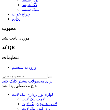
پودر شبنما
لاک شبنما
عینک شبنما
چراغ خواب
اجاره
محبوب
موردی یافت نشد
کد QR
تنظیمات
ورود به سیستم
برای محصولات بیشتر کلیک کنید.
هیچ محصولی پیدا نشد
لوازم نور پردازی بلک لایت
لامپ بلک لایت
لامپ هالوژن بلک لایت
پروژکتور بلک لایت