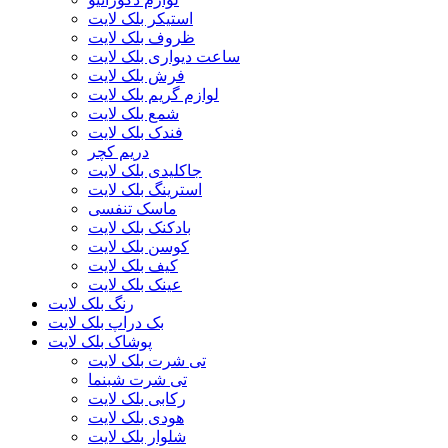
استیکر بلک لایت
ظروف بلک لایت
ساعت دیواری بلک لایت
فرش بلک لایت
لوازم گریم بلک لایت
شمع بلک لایت
فندک بلک لایت
دریم کچر
جاکلیدی بلک لایت
استرینگ بلک لایت
ماسک تنفسی
بادکنک بلک لایت
کوسن بلک لایت
کیف بلک لایت
عینک بلک لایت
رنگ بلک لایت
بک دراپ بلک لایت
پوشاک بلک لایت
تی شرت بلک لایت
تی شرت شبنما
رکابی بلک لایت
هودی بلک لایت
شلوار بلک لایت