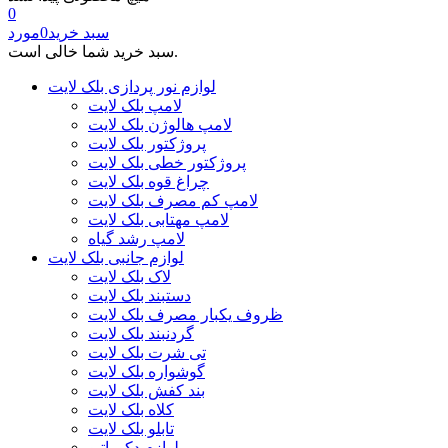
0
سبد خرید
0
مورد
سبد خرید شما خالی است.
لوازم نور پردازی بلک لایت
لامپ بلک لایت
لامپ هالوژن بلک لایت
پروژکتور بلک لایت
پروژکتور خطی بلک لایت
چراغ قوه بلک لایت
لامپ کم مصرف بلک لایت
لامپ مهتابی بلک لایت
لامپ رشد گیاه
لوازم جانبی بلک لایت
لاک بلک لایت
دستبند بلک لایت
ظروف یکبار مصرف بلک لایت
گردنبند بلک لایت
تی شرت بلک لایت
گوشواره بلک لایت
بند کفش بلک لایت
کلاه بلک لایت
تابلو بلک لایت
لوازم دکوراتیو