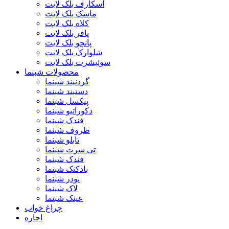
اسکارف بلک لایت
ماسک بلک لایت
کلاه بلک لایت
پافر بلک لایت
پانچو بلک لایت
شلوارک بلک لایت
سوئیشرت بلک لایت
محصولات شبنما
گردنبند شبنما
دستبند شبنما
پیکسل شبنما
دکوراتیو شبنما
فندک شبنما
ظروف شبنما
تابلو شبنما
تی شرت شبنما
فندک شبنما
بادکنک شبنما
پودر شبنما
لاک شبنما
عینک شبنما
چراغ خواب
اجاره