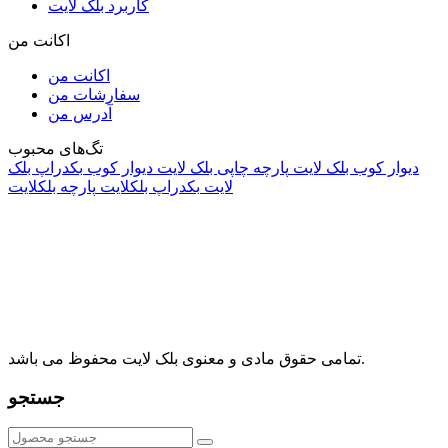
کاربرد بلک لایت
اکانت من
اکانت من
سفارشات من
آدرس من
تگ‌های محبوب
دیوار کوب بلک لایت
پارچه چاپی بلک لایت
دیوار کوب
بکدراپ بلک
لایت
بکدراپ بلکلایت
پارچه بلکلایت
راه های ارتباطی
آدرس: تهران، اقدسیه، بزرگراه ارتش، بلوار مژدی، بلوار وثوق،
⁩⁧مجتمع آمال⁩، طبقه اول، واحد16، فروشگاه بلک لایت
info@blacklight.ir
021-88091518
تمامی حقوق مادی و معنوی بلک لایت محفوظ می باشد.
جستجو