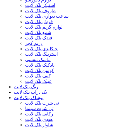
استیکر بلک لایت
ظروف بلک لایت
ساعت دیواری بلک لایت
فرش بلک لایت
لوازم گریم بلک لایت
شمع بلک لایت
فندک بلک لایت
دریم کچر
جاکلیدی بلک لایت
استرینگ بلک لایت
ماسک تنفسی
بادکنک بلک لایت
کوسن بلک لایت
کیف بلک لایت
عینک بلک لایت
رنگ بلک لایت
بک دراپ بلک لایت
پوشاک بلک لایت
تی شرت بلک لایت
تی شرت شبنما
رکابی بلک لایت
هودی بلک لایت
شلوار بلک لایت