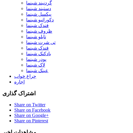
گردنبند شبنما
دستبند شبنما
پیکسل شبنما
دکوراتیو شبنما
فندک شبنما
ظروف شبنما
تابلو شبنما
تی شرت شبنما
فندک شبنما
بادکنک شبنما
پودر شبنما
لاک شبنما
عینک شبنما
چراغ خواب
اجاره
اشتراک گذاری
Share on Twitter
Share on Facebook
Share on Google+
Share on Pinterest
مشاهدات اخیر