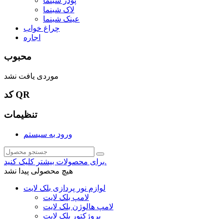
پودر شبنما
لاک شبنما
عینک شبنما
چراغ خواب
اجاره
محبوب
موردی یافت نشد
کد QR
تنظیمات
ورود به سیستم
برای محصولات بیشتر کلیک کنید.
هیچ محصولی پیدا نشد
لوازم نور پردازی بلک لایت
لامپ بلک لایت
لامپ هالوژن بلک لایت
پروژکتور بلک لایت