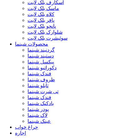
اسکارف بلک لایت
ماسک بلک لایت
کلاه بلک لایت
پافر بلک لایت
پانچو بلک لایت
شلوارک بلک لایت
سوئیشرت بلک لایت
محصولات شبنما
گردنبند شبنما
دستبند شبنما
پیکسل شبنما
دکوراتیو شبنما
فندک شبنما
ظروف شبنما
تابلو شبنما
تی شرت شبنما
فندک شبنما
بادکنک شبنما
پودر شبنما
لاک شبنما
عینک شبنما
چراغ خواب
اجاره