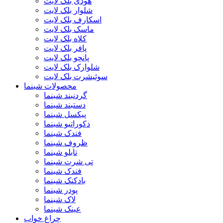
هودی بلک لایت
شلوار بلک لایت
اسکارف بلک لایت
ماسک بلک لایت
کلاه بلک لایت
پافر بلک لایت
پانچو بلک لایت
شلوارک بلک لایت
سوئیشرت بلک لایت
محصولات شبنما
گردنبند شبنما
دستبند شبنما
پیکسل شبنما
دکوراتیو شبنما
فندک شبنما
ظروف شبنما
تابلو شبنما
تی شرت شبنما
فندک شبنما
بادکنک شبنما
پودر شبنما
لاک شبنما
عینک شبنما
چراغ خواب