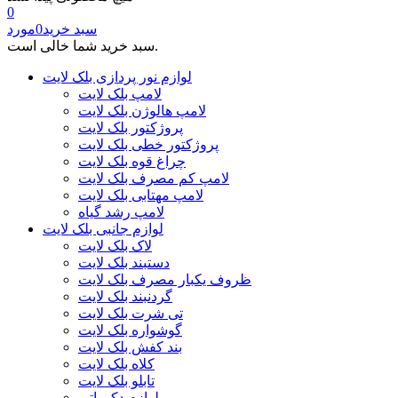
0
سبد خرید
0
مورد
سبد خرید شما خالی است.
لوازم نور پردازی بلک لایت
لامپ بلک لایت
لامپ هالوژن بلک لایت
پروژکتور بلک لایت
پروژکتور خطی بلک لایت
چراغ قوه بلک لایت
لامپ کم مصرف بلک لایت
لامپ مهتابی بلک لایت
لامپ رشد گیاه
لوازم جانبی بلک لایت
لاک بلک لایت
دستبند بلک لایت
ظروف یکبار مصرف بلک لایت
گردنبند بلک لایت
تی شرت بلک لایت
گوشواره بلک لایت
بند کفش بلک لایت
کلاه بلک لایت
تابلو بلک لایت
لوازم دکوراتیو