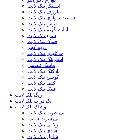
استیکر بلک لایت
ظروف بلک لایت
ساعت دیواری بلک لایت
فرش بلک لایت
لوازم گریم بلک لایت
شمع بلک لایت
فندک بلک لایت
دریم کچر
جاکلیدی بلک لایت
استرینگ بلک لایت
ماسک تنفسی
بادکنک بلک لایت
کوسن بلک لایت
کیف بلک لایت
عینک بلک لایت
رنگ بلک لایت
بک دراپ بلک لایت
پوشاک بلک لایت
تی شرت بلک لایت
تی شرت شبنما
رکابی بلک لایت
هودی بلک لایت
شلوار بلک لایت