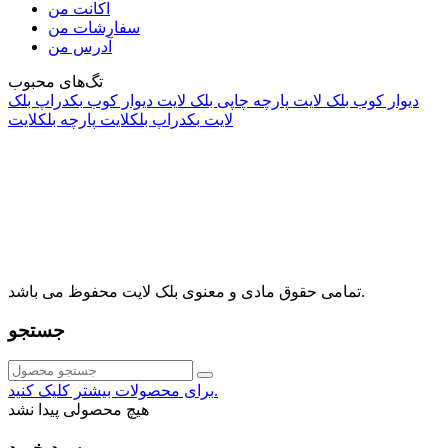
اکانت من
سفارشات من
آدرس من
تگ‌های محبوب
دیوار کوب بلک لایت
پارچه چاپی بلک لایت
دیوار کوب
بکدراپ بلک
لایت
بکدراپ بلکلایت
پارچه بلکلایت
راه های ارتباطی
آدرس: تهران، اقدسیه، بزرگراه ارتش، بلوار مژدی، بلوار وثوق،
⁩⁧مجتمع آمال⁩، طبقه اول، واحد16، فروشگاه بلک لایت
info@blacklight.ir
021-88091518
تمامی حقوق مادی و معنوی بلک لایت محفوظ می باشد.
جستجو
برای محصولات بیشتر کلیک کنید.
هیچ محصولی پیدا نشد