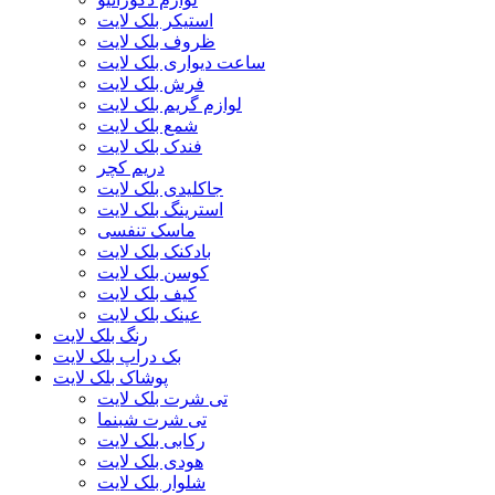
استیکر بلک لایت
ظروف بلک لایت
ساعت دیواری بلک لایت
فرش بلک لایت
لوازم گریم بلک لایت
شمع بلک لایت
فندک بلک لایت
دریم کچر
جاکلیدی بلک لایت
استرینگ بلک لایت
ماسک تنفسی
بادکنک بلک لایت
کوسن بلک لایت
کیف بلک لایت
عینک بلک لایت
رنگ بلک لایت
بک دراپ بلک لایت
پوشاک بلک لایت
تی شرت بلک لایت
تی شرت شبنما
رکابی بلک لایت
هودی بلک لایت
شلوار بلک لایت