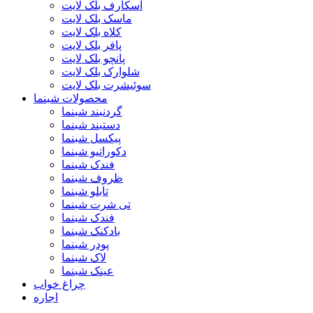
اسکارف بلک لایت
ماسک بلک لایت
کلاه بلک لایت
پافر بلک لایت
پانچو بلک لایت
شلوارک بلک لایت
سوئیشرت بلک لایت
محصولات شبنما
گردنبند شبنما
دستبند شبنما
پیکسل شبنما
دکوراتیو شبنما
فندک شبنما
ظروف شبنما
تابلو شبنما
تی شرت شبنما
فندک شبنما
بادکنک شبنما
پودر شبنما
لاک شبنما
عینک شبنما
چراغ خواب
اجاره