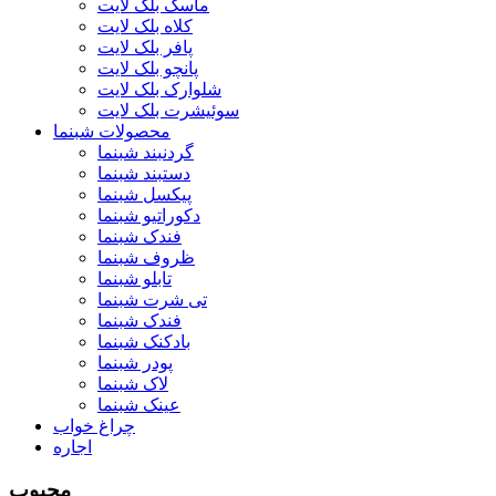
ماسک بلک لایت
کلاه بلک لایت
پافر بلک لایت
پانچو بلک لایت
شلوارک بلک لایت
سوئیشرت بلک لایت
محصولات شبنما
گردنبند شبنما
دستبند شبنما
پیکسل شبنما
دکوراتیو شبنما
فندک شبنما
ظروف شبنما
تابلو شبنما
تی شرت شبنما
فندک شبنما
بادکنک شبنما
پودر شبنما
لاک شبنما
عینک شبنما
چراغ خواب
اجاره
محبوب