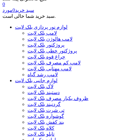
0
سبد خرید
0
مورد
سبد خرید شما خالی است.
لوازم نور پردازی بلک لایت
لامپ بلک لایت
لامپ هالوژن بلک لایت
پروژکتور بلک لایت
پروژکتور خطی بلک لایت
چراغ قوه بلک لایت
لامپ کم مصرف بلک لایت
لامپ مهتابی بلک لایت
لامپ رشد گیاه
لوازم جانبی بلک لایت
لاک بلک لایت
دستبند بلک لایت
ظروف یکبار مصرف بلک لایت
گردنبند بلک لایت
تی شرت بلک لایت
گوشواره بلک لایت
بند کفش بلک لایت
کلاه بلک لایت
تابلو بلک لایت
لوازم دکوراتیو