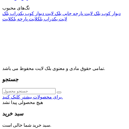
تگ‌های محبوب
دیوار کوب بلک لایت
پارچه چاپی بلک لایت
دیوار کوب
بکدراپ بلک
لایت
بکدراپ بلکلایت
پارچه بلکلایت
راه های ارتباطی
آدرس: تهران، اقدسیه، بزرگراه ارتش، بلوار مژدی، بلوار وثوق،
⁩⁧مجتمع آمال⁩، طبقه اول، واحد16، فروشگاه بلک لایت
info@blacklight.ir
021-88091518
تمامی حقوق مادی و معنوی بلک لایت محفوظ می باشد.
جستجو
برای محصولات بیشتر کلیک کنید.
هیچ محصولی پیدا نشد
سبد خرید
سبد خرید شما خالی است.