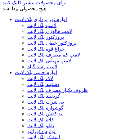
برای محصولات بیشتر کلیک کنید.
هیچ محصولی پیدا نشد
لوازم نور پردازی بلک لایت
لامپ بلک لایت
لامپ هالوژن بلک لایت
پروژکتور بلک لایت
پروژکتور خطی بلک لایت
چراغ قوه بلک لایت
لامپ کم مصرف بلک لایت
لامپ مهتابی بلک لایت
لامپ رشد گیاه
لوازم جانبی بلک لایت
لاک بلک لایت
دستبند بلک لایت
ظروف یکبار مصرف بلک لایت
گردنبند بلک لایت
تی شرت بلک لایت
گوشواره بلک لایت
بند کفش بلک لایت
کلاه بلک لایت
تابلو بلک لایت
لوازم دکوراتیو
استیکر بلک لایت