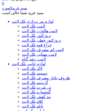
0
سبد خرید
0
مورد
سبد خرید شما خالی است.
لوازم نور پردازی بلک لایت
لامپ بلک لایت
لامپ هالوژن بلک لایت
پروژکتور بلک لایت
پروژکتور خطی بلک لایت
چراغ قوه بلک لایت
لامپ کم مصرف بلک لایت
لامپ مهتابی بلک لایت
لامپ رشد گیاه
لوازم جانبی بلک لایت
لاک بلک لایت
دستبند بلک لایت
ظروف یکبار مصرف بلک لایت
گردنبند بلک لایت
تی شرت بلک لایت
گوشواره بلک لایت
بند کفش بلک لایت
کلاه بلک لایت
تابلو بلک لایت
لوازم دکوراتیو