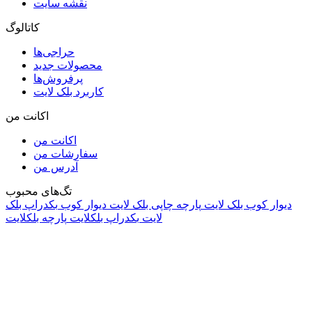
نقشه سایت
کاتالوگ
حراجی‌ها
محصولات جدید
پرفروش‌ها
کاربرد بلک لایت
اکانت من
اکانت من
سفارشات من
آدرس من
تگ‌های محبوب
دیوار کوب بلک لایت
پارچه چاپی بلک لایت
دیوار کوب
بکدراپ بلک
لایت
بکدراپ بلکلایت
پارچه بلکلایت
راه های ارتباطی
آدرس: تهران، اقدسیه، بزرگراه ارتش، بلوار مژدی، بلوار وثوق،
⁩⁧مجتمع آمال⁩، طبقه اول، واحد16، فروشگاه بلک لایت
info@blacklight.ir