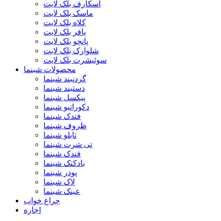
اسکارف بلک لایت
ماسک بلک لایت
کلاه بلک لایت
پافر بلک لایت
پانچو بلک لایت
شلوارک بلک لایت
سوئیشرت بلک لایت
محصولات شبنما
گردنبند شبنما
دستبند شبنما
پیکسل شبنما
دکوراتیو شبنما
فندک شبنما
ظروف شبنما
تابلو شبنما
تی شرت شبنما
فندک شبنما
بادکنک شبنما
پودر شبنما
لاک شبنما
عینک شبنما
چراغ خواب
اجاره