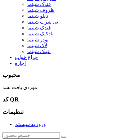
فندک شبنما
ظروف شبنما
تابلو شبنما
تی شرت شبنما
فندک شبنما
بادکنک شبنما
پودر شبنما
لاک شبنما
عینک شبنما
چراغ خواب
اجاره
محبوب
موردی یافت نشد
کد QR
تنظیمات
ورود به سیستم