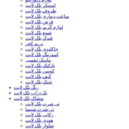
استیکر بلک لایت
ظروف بلک لایت
ساعت دیواری بلک لایت
فرش بلک لایت
لوازم گریم بلک لایت
شمع بلک لایت
فندک بلک لایت
دریم کچر
جاکلیدی بلک لایت
استرینگ بلک لایت
ماسک تنفسی
بادکنک بلک لایت
کوسن بلک لایت
کیف بلک لایت
عینک بلک لایت
رنگ بلک لایت
بک دراپ بلک لایت
پوشاک بلک لایت
تی شرت بلک لایت
تی شرت شبنما
رکابی بلک لایت
هودی بلک لایت
شلوار بلک لایت