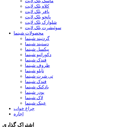
ماسک بلک لایت
کلاه بلک لایت
پافر بلک لایت
پانچو بلک لایت
شلوارک بلک لایت
سوئیشرت بلک لایت
محصولات شبنما
گردنبند شبنما
دستبند شبنما
پیکسل شبنما
دکوراتیو شبنما
فندک شبنما
ظروف شبنما
تابلو شبنما
تی شرت شبنما
فندک شبنما
بادکنک شبنما
پودر شبنما
لاک شبنما
عینک شبنما
چراغ خواب
اجاره
اشتراک گذاری