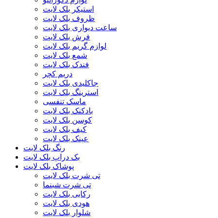
استیکر بلک لایت
ظروف بلک لایت
ساعت دیواری بلک لایت
فرش بلک لایت
لوازم گریم بلک لایت
شمع بلک لایت
فندک بلک لایت
دریم کچر
جاکلیدی بلک لایت
استرینگ بلک لایت
ماسک تنفسی
بادکنک بلک لایت
کوسن بلک لایت
کیف بلک لایت
عینک بلک لایت
رنگ بلک لایت
بک دراپ بلک لایت
پوشاک بلک لایت
تی شرت بلک لایت
تی شرت شبنما
رکابی بلک لایت
هودی بلک لایت
شلوار بلک لایت