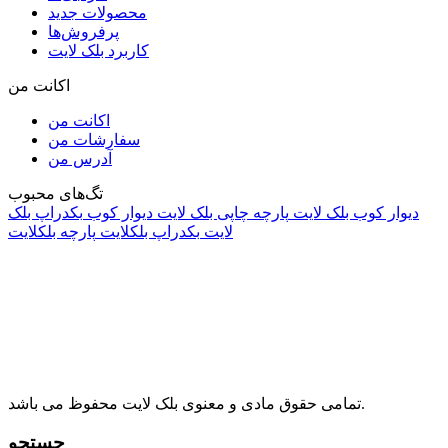
محصولات جدید
پرفروش‌ها
کاربرد بلک لایت
اکانت من
اکانت من
سفارشات من
آدرس من
تگ‌های محبوب
دیوار کوب بلک لایت
پارچه چاپی بلک لایت
دیوار کوب
بکدراپ بلک
لایت
بکدراپ بلکلایت
پارچه بلکلایت
راه های ارتباطی
آدرس: تهران، اقدسیه، بزرگراه ارتش، بلوار مژدی، بلوار وثوق،
⁩⁧مجتمع آمال⁩، طبقه اول، واحد16، فروشگاه بلک لایت
info@blacklight.ir
021-88091518
تمامی حقوق مادی و معنوی بلک لایت محفوظ می باشد.
جستجو