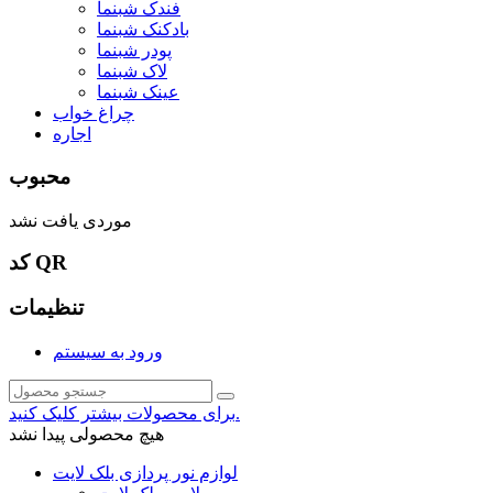
فندک شبنما
بادکنک شبنما
پودر شبنما
لاک شبنما
عینک شبنما
چراغ خواب
اجاره
محبوب
موردی یافت نشد
کد QR
تنظیمات
ورود به سیستم
برای محصولات بیشتر کلیک کنید.
هیچ محصولی پیدا نشد
لوازم نور پردازی بلک لایت