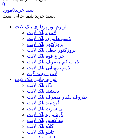
0
سبد خرید
0
مورد
سبد خرید شما خالی است.
لوازم نور پردازی بلک لایت
لامپ بلک لایت
لامپ هالوژن بلک لایت
پروژکتور بلک لایت
پروژکتور خطی بلک لایت
چراغ قوه بلک لایت
لامپ کم مصرف بلک لایت
لامپ مهتابی بلک لایت
لامپ رشد گیاه
لوازم جانبی بلک لایت
لاک بلک لایت
دستبند بلک لایت
ظروف یکبار مصرف بلک لایت
گردنبند بلک لایت
تی شرت بلک لایت
گوشواره بلک لایت
بند کفش بلک لایت
کلاه بلک لایت
تابلو بلک لایت
لوازم دکوراتیو