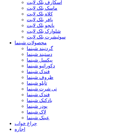
اسکارف بلک لایت
ماسک بلک لایت
کلاه بلک لایت
پافر بلک لایت
پانچو بلک لایت
شلوارک بلک لایت
سوئیشرت بلک لایت
محصولات شبنما
گردنبند شبنما
دستبند شبنما
پیکسل شبنما
دکوراتیو شبنما
فندک شبنما
ظروف شبنما
تابلو شبنما
تی شرت شبنما
فندک شبنما
بادکنک شبنما
پودر شبنما
لاک شبنما
عینک شبنما
چراغ خواب
اجاره