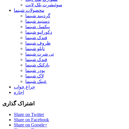
سوئیشرت بلک لایت
محصولات شبنما
گردنبند شبنما
دستبند شبنما
پیکسل شبنما
دکوراتیو شبنما
فندک شبنما
ظروف شبنما
تابلو شبنما
تی شرت شبنما
فندک شبنما
بادکنک شبنما
پودر شبنما
لاک شبنما
عینک شبنما
چراغ خواب
اجاره
اشتراک گذاری
Share on Twitter
Share on Facebook
Share on Google+