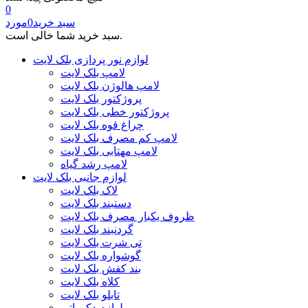
0
سبد خرید
0
مورد
سبد خرید شما خالی است.
لوازم نور پردازی بلک لایت
لامپ بلک لایت
لامپ هالوژن بلک لایت
پروژکتور بلک لایت
پروژکتور خطی بلک لایت
چراغ قوه بلک لایت
لامپ کم مصرف بلک لایت
لامپ مهتابی بلک لایت
لامپ رشد گیاه
لوازم جانبی بلک لایت
لاک بلک لایت
دستبند بلک لایت
ظروف یکبار مصرف بلک لایت
گردنبند بلک لایت
تی شرت بلک لایت
گوشواره بلک لایت
بند کفش بلک لایت
کلاه بلک لایت
تابلو بلک لایت
لوازم دکوراتیو