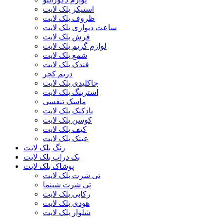
استیکر بلک لایت
ظروف بلک لایت
ساعت دیواری بلک لایت
فرش بلک لایت
لوازم گریم بلک لایت
شمع بلک لایت
فندک بلک لایت
دریم کچر
جاکلیدی بلک لایت
استرینگ بلک لایت
ماسک تنفسی
بادکنک بلک لایت
کوسن بلک لایت
کیف بلک لایت
عینک بلک لایت
رنگ بلک لایت
بک دراپ بلک لایت
پوشاک بلک لایت
تی شرت بلک لایت
تی شرت شبنما
رکابی بلک لایت
هودی بلک لایت
شلوار بلک لایت