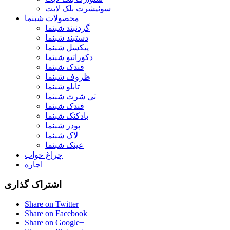
سوئیشرت بلک لایت
محصولات شبنما
گردنبند شبنما
دستبند شبنما
پیکسل شبنما
دکوراتیو شبنما
فندک شبنما
ظروف شبنما
تابلو شبنما
تی شرت شبنما
فندک شبنما
بادکنک شبنما
پودر شبنما
لاک شبنما
عینک شبنما
چراغ خواب
اجاره
اشتراک گذاری
Share on Twitter
Share on Facebook
Share on Google+