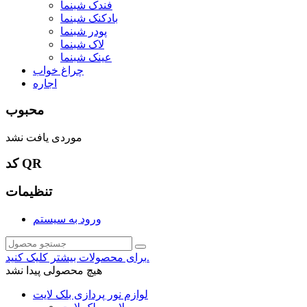
فندک شبنما
بادکنک شبنما
پودر شبنما
لاک شبنما
عینک شبنما
چراغ خواب
اجاره
محبوب
موردی یافت نشد
کد QR
تنظیمات
ورود به سیستم
برای محصولات بیشتر کلیک کنید.
هیچ محصولی پیدا نشد
لوازم نور پردازی بلک لایت