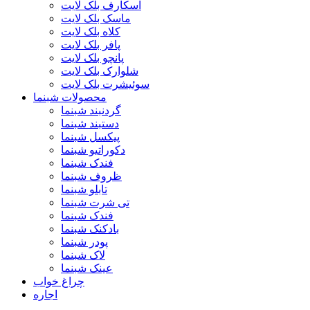
اسکارف بلک لایت
ماسک بلک لایت
کلاه بلک لایت
پافر بلک لایت
پانچو بلک لایت
شلوارک بلک لایت
سوئیشرت بلک لایت
محصولات شبنما
گردنبند شبنما
دستبند شبنما
پیکسل شبنما
دکوراتیو شبنما
فندک شبنما
ظروف شبنما
تابلو شبنما
تی شرت شبنما
فندک شبنما
بادکنک شبنما
پودر شبنما
لاک شبنما
عینک شبنما
چراغ خواب
اجاره