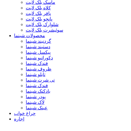
ماسک بلک لایت
کلاه بلک لایت
پافر بلک لایت
پانچو بلک لایت
شلوارک بلک لایت
سوئیشرت بلک لایت
محصولات شبنما
گردنبند شبنما
دستبند شبنما
پیکسل شبنما
دکوراتیو شبنما
فندک شبنما
ظروف شبنما
تابلو شبنما
تی شرت شبنما
فندک شبنما
بادکنک شبنما
پودر شبنما
لاک شبنما
عینک شبنما
چراغ خواب
اجاره