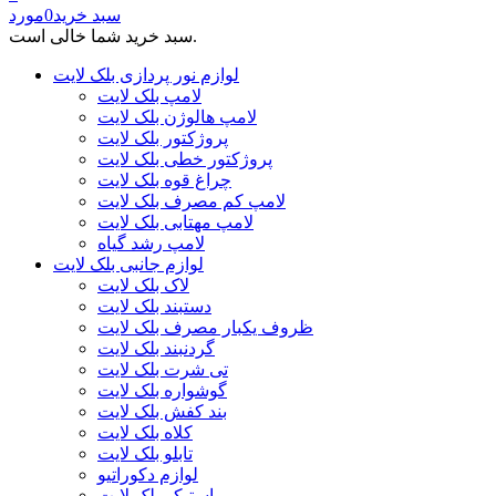
سبد خرید
0
مورد
سبد خرید شما خالی است.
لوازم نور پردازی بلک لایت
لامپ بلک لایت
لامپ هالوژن بلک لایت
پروژکتور بلک لایت
پروژکتور خطی بلک لایت
چراغ قوه بلک لایت
لامپ کم مصرف بلک لایت
لامپ مهتابی بلک لایت
لامپ رشد گیاه
لوازم جانبی بلک لایت
لاک بلک لایت
دستبند بلک لایت
ظروف یکبار مصرف بلک لایت
گردنبند بلک لایت
تی شرت بلک لایت
گوشواره بلک لایت
بند کفش بلک لایت
کلاه بلک لایت
تابلو بلک لایت
لوازم دکوراتیو
استیکر بلک لایت