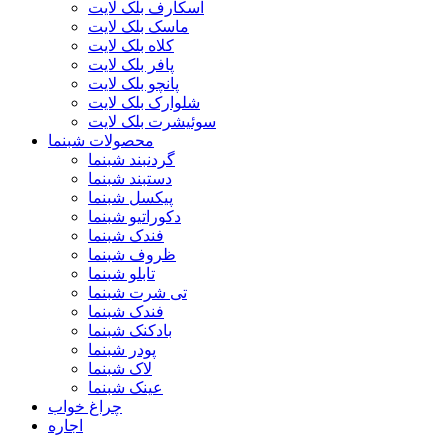
اسکارف بلک لایت
ماسک بلک لایت
کلاه بلک لایت
پافر بلک لایت
پانچو بلک لایت
شلوارک بلک لایت
سوئیشرت بلک لایت
محصولات شبنما
گردنبند شبنما
دستبند شبنما
پیکسل شبنما
دکوراتیو شبنما
فندک شبنما
ظروف شبنما
تابلو شبنما
تی شرت شبنما
فندک شبنما
بادکنک شبنما
پودر شبنما
لاک شبنما
عینک شبنما
چراغ خواب
اجاره