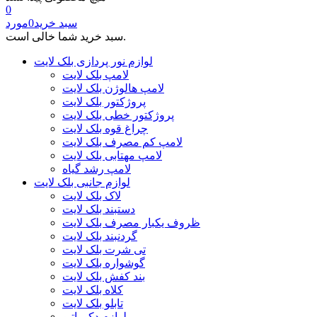
0
سبد خرید
0
مورد
سبد خرید شما خالی است.
لوازم نور پردازی بلک لایت
لامپ بلک لایت
لامپ هالوژن بلک لایت
پروژکتور بلک لایت
پروژکتور خطی بلک لایت
چراغ قوه بلک لایت
لامپ کم مصرف بلک لایت
لامپ مهتابی بلک لایت
لامپ رشد گیاه
لوازم جانبی بلک لایت
لاک بلک لایت
دستبند بلک لایت
ظروف یکبار مصرف بلک لایت
گردنبند بلک لایت
تی شرت بلک لایت
گوشواره بلک لایت
بند کفش بلک لایت
کلاه بلک لایت
تابلو بلک لایت
لوازم دکوراتیو