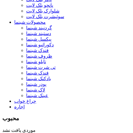
پانچو بلک لایت
شلوارک بلک لایت
سوئیشرت بلک لایت
محصولات شبنما
گردنبند شبنما
دستبند شبنما
پیکسل شبنما
دکوراتیو شبنما
فندک شبنما
ظروف شبنما
تابلو شبنما
تی شرت شبنما
فندک شبنما
بادکنک شبنما
پودر شبنما
لاک شبنما
عینک شبنما
چراغ خواب
اجاره
محبوب
موردی یافت نشد