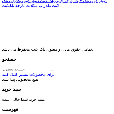
دیوار کوب بلک لایت
پارچه چاپی بلک لایت
دیوار کوب
بکدراپ بلک
لایت
بکدراپ بلکلایت
پارچه بلکلایت
راه های ارتباطی
آدرس: تهران، اقدسیه، بزرگراه ارتش، بلوار مژدی، بلوار وثوق،
⁩⁧مجتمع آمال⁩، طبقه اول، واحد16، فروشگاه بلک لایت
info@blacklight.ir
021-88091518
تمامی حقوق مادی و معنوی بلک لایت محفوظ می باشد.
جستجو
برای محصولات بیشتر کلیک کنید.
هیچ محصولی پیدا نشد
سبد خرید
سبد خرید شما خالی است.
فهرست