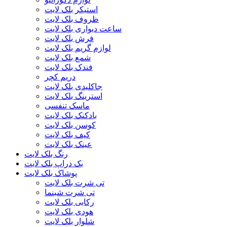
استیکر بلک لایت
ظروف بلک لایت
ساعت دیواری بلک لایت
فرش بلک لایت
لوازم گریم بلک لایت
شمع بلک لایت
فندک بلک لایت
دریم کچر
جاکلیدی بلک لایت
استرینگ بلک لایت
ماسک تنفسی
بادکنک بلک لایت
کوسن بلک لایت
کیف بلک لایت
عینک بلک لایت
رنگ بلک لایت
بک دراپ بلک لایت
پوشاک بلک لایت
تی شرت بلک لایت
تی شرت شبنما
رکابی بلک لایت
هودی بلک لایت
شلوار بلک لایت