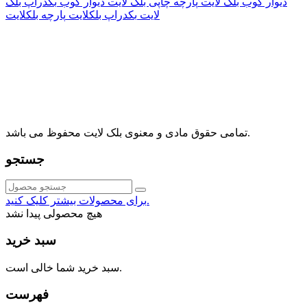
دیوار کوب بلک لایت
پارچه چاپی بلک لایت
دیوار کوب
بکدراپ بلک
لایت
بکدراپ بلکلایت
پارچه بلکلایت
راه های ارتباطی
آدرس: تهران، اقدسیه، بزرگراه ارتش، بلوار مژدی، بلوار وثوق،
⁩⁧مجتمع آمال⁩، طبقه اول، واحد16، فروشگاه بلک لایت
info@blacklight.ir
021-88091518
تمامی حقوق مادی و معنوی بلک لایت محفوظ می باشد.
جستجو
برای محصولات بیشتر کلیک کنید.
هیچ محصولی پیدا نشد
سبد خرید
سبد خرید شما خالی است.
فهرست