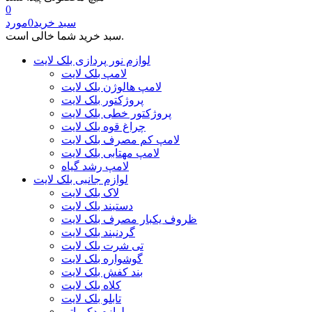
0
سبد خرید
0
مورد
سبد خرید شما خالی است.
لوازم نور پردازی بلک لایت
لامپ بلک لایت
لامپ هالوژن بلک لایت
پروژکتور بلک لایت
پروژکتور خطی بلک لایت
چراغ قوه بلک لایت
لامپ کم مصرف بلک لایت
لامپ مهتابی بلک لایت
لامپ رشد گیاه
لوازم جانبی بلک لایت
لاک بلک لایت
دستبند بلک لایت
ظروف یکبار مصرف بلک لایت
گردنبند بلک لایت
تی شرت بلک لایت
گوشواره بلک لایت
بند کفش بلک لایت
کلاه بلک لایت
تابلو بلک لایت
لوازم دکوراتیو