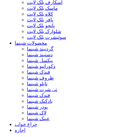
اسکارف بلک لایت
ماسک بلک لایت
کلاه بلک لایت
پافر بلک لایت
پانچو بلک لایت
شلوارک بلک لایت
سوئیشرت بلک لایت
محصولات شبنما
گردنبند شبنما
دستبند شبنما
پیکسل شبنما
دکوراتیو شبنما
فندک شبنما
ظروف شبنما
تابلو شبنما
تی شرت شبنما
فندک شبنما
بادکنک شبنما
پودر شبنما
لاک شبنما
عینک شبنما
چراغ خواب
اجاره