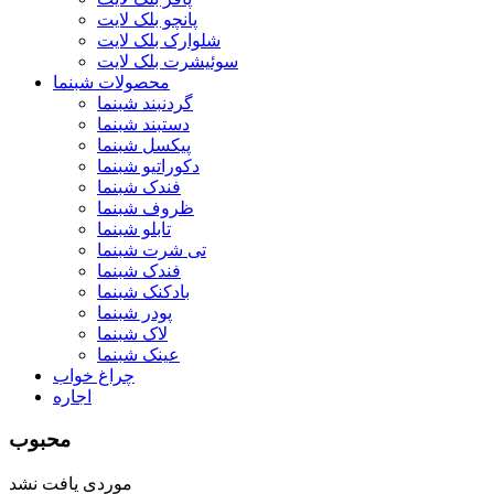
پانچو بلک لایت
شلوارک بلک لایت
سوئیشرت بلک لایت
محصولات شبنما
گردنبند شبنما
دستبند شبنما
پیکسل شبنما
دکوراتیو شبنما
فندک شبنما
ظروف شبنما
تابلو شبنما
تی شرت شبنما
فندک شبنما
بادکنک شبنما
پودر شبنما
لاک شبنما
عینک شبنما
چراغ خواب
اجاره
محبوب
موردی یافت نشد