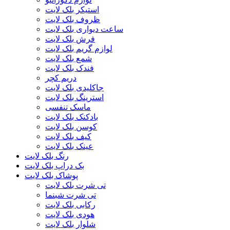
استیکر بلک لایت
ظروف بلک لایت
ساعت دیواری بلک لایت
فرش بلک لایت
لوازم گریم بلک لایت
شمع بلک لایت
فندک بلک لایت
دریم کچر
جاکلیدی بلک لایت
استرینگ بلک لایت
ماسک تنفسی
بادکنک بلک لایت
کوسن بلک لایت
کیف بلک لایت
عینک بلک لایت
رنگ بلک لایت
بک دراپ بلک لایت
پوشاک بلک لایت
تی شرت بلک لایت
تی شرت شبنما
رکابی بلک لایت
هودی بلک لایت
شلوار بلک لایت