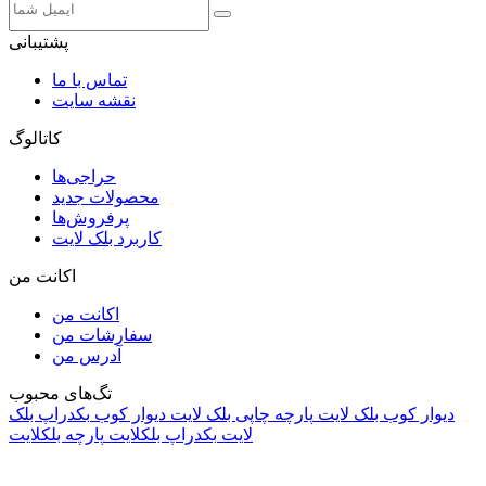
پشتیبانی
تماس با ما
نقشه سایت
کاتالوگ
حراجی‌ها
محصولات جدید
پرفروش‌ها
کاربرد بلک لایت
اکانت من
اکانت من
سفارشات من
آدرس من
تگ‌های محبوب
دیوار کوب بلک لایت
پارچه چاپی بلک لایت
دیوار کوب
بکدراپ بلک
لایت
بکدراپ بلکلایت
پارچه بلکلایت
راه های ارتباطی