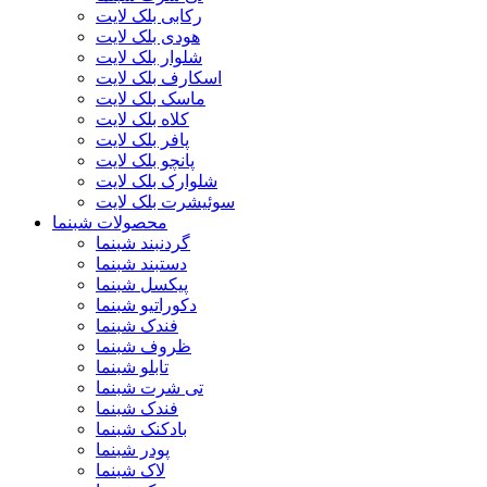
رکابی بلک لایت
هودی بلک لایت
شلوار بلک لایت
اسکارف بلک لایت
ماسک بلک لایت
کلاه بلک لایت
پافر بلک لایت
پانچو بلک لایت
شلوارک بلک لایت
سوئیشرت بلک لایت
محصولات شبنما
گردنبند شبنما
دستبند شبنما
پیکسل شبنما
دکوراتیو شبنما
فندک شبنما
ظروف شبنما
تابلو شبنما
تی شرت شبنما
فندک شبنما
بادکنک شبنما
پودر شبنما
لاک شبنما