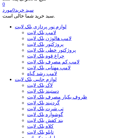
0
سبد خرید
0
مورد
سبد خرید شما خالی است.
لوازم نور پردازی بلک لایت
لامپ بلک لایت
لامپ هالوژن بلک لایت
پروژکتور بلک لایت
پروژکتور خطی بلک لایت
چراغ قوه بلک لایت
لامپ کم مصرف بلک لایت
لامپ مهتابی بلک لایت
لامپ رشد گیاه
لوازم جانبی بلک لایت
لاک بلک لایت
دستبند بلک لایت
ظروف یکبار مصرف بلک لایت
گردنبند بلک لایت
تی شرت بلک لایت
گوشواره بلک لایت
بند کفش بلک لایت
کلاه بلک لایت
تابلو بلک لایت
لوازم دکوراتیو