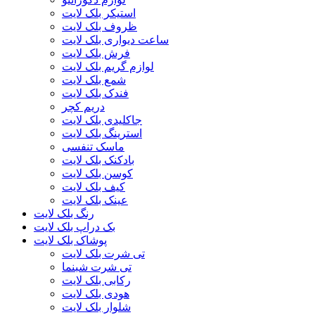
استیکر بلک لایت
ظروف بلک لایت
ساعت دیواری بلک لایت
فرش بلک لایت
لوازم گریم بلک لایت
شمع بلک لایت
فندک بلک لایت
دریم کچر
جاکلیدی بلک لایت
استرینگ بلک لایت
ماسک تنفسی
بادکنک بلک لایت
کوسن بلک لایت
کیف بلک لایت
عینک بلک لایت
رنگ بلک لایت
بک دراپ بلک لایت
پوشاک بلک لایت
تی شرت بلک لایت
تی شرت شبنما
رکابی بلک لایت
هودی بلک لایت
شلوار بلک لایت