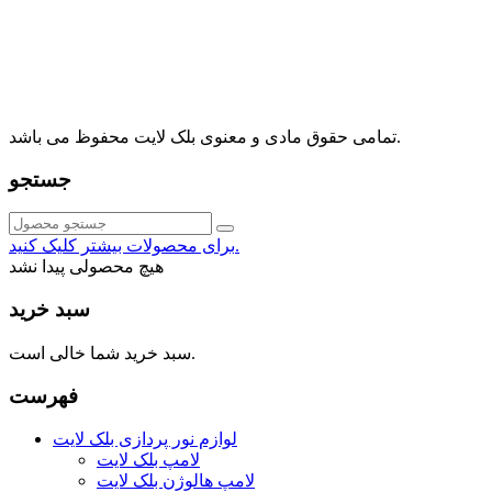
آدرس: تهران، اقدسیه، بزرگراه ارتش، بلوار مژدی، بلوار وثوق،
⁩⁧مجتمع آمال⁩، طبقه اول، واحد16، فروشگاه بلک لایت
info@blacklight.ir
021-88091518
تمامی حقوق مادی و معنوی بلک لایت محفوظ می باشد.
جستجو
برای محصولات بیشتر کلیک کنید.
هیچ محصولی پیدا نشد
سبد خرید
سبد خرید شما خالی است.
فهرست
لوازم نور پردازی بلک لایت
لامپ بلک لایت
لامپ هالوژن بلک لایت