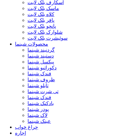
اسکارف بلک لایت
ماسک بلک لایت
کلاه بلک لایت
پافر بلک لایت
پانچو بلک لایت
شلوارک بلک لایت
سوئیشرت بلک لایت
محصولات شبنما
گردنبند شبنما
دستبند شبنما
پیکسل شبنما
دکوراتیو شبنما
فندک شبنما
ظروف شبنما
تابلو شبنما
تی شرت شبنما
فندک شبنما
بادکنک شبنما
پودر شبنما
لاک شبنما
عینک شبنما
چراغ خواب
اجاره