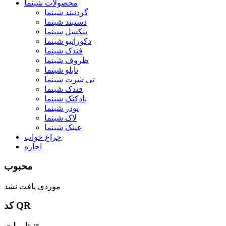
محصولات شبنما
گردنبند شبنما
دستبند شبنما
پیکسل شبنما
دکوراتیو شبنما
فندک شبنما
ظروف شبنما
تابلو شبنما
تی شرت شبنما
فندک شبنما
بادکنک شبنما
پودر شبنما
لاک شبنما
عینک شبنما
چراغ خواب
اجاره
محبوب
موردی یافت نشد
کد QR