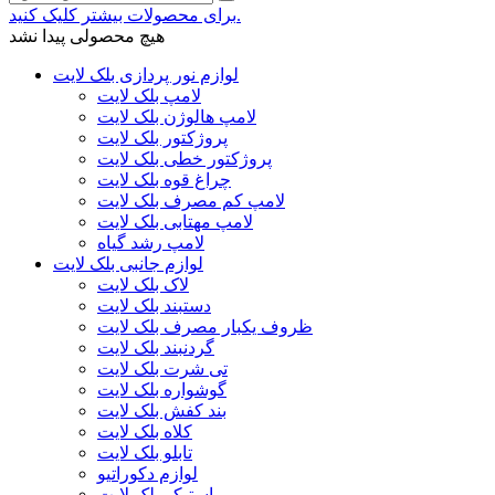
برای محصولات بیشتر کلیک کنید.
هیچ محصولی پیدا نشد
لوازم نور پردازی بلک لایت
لامپ بلک لایت
لامپ هالوژن بلک لایت
پروژکتور بلک لایت
پروژکتور خطی بلک لایت
چراغ قوه بلک لایت
لامپ کم مصرف بلک لایت
لامپ مهتابی بلک لایت
لامپ رشد گیاه
لوازم جانبی بلک لایت
لاک بلک لایت
دستبند بلک لایت
ظروف یکبار مصرف بلک لایت
گردنبند بلک لایت
تی شرت بلک لایت
گوشواره بلک لایت
بند کفش بلک لایت
کلاه بلک لایت
تابلو بلک لایت
لوازم دکوراتیو
استیکر بلک لایت