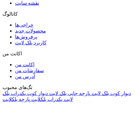
نقشه سایت
کاتالوگ
حراجی‌ها
محصولات جدید
پرفروش‌ها
کاربرد بلک لایت
اکانت من
اکانت من
سفارشات من
آدرس من
تگ‌های محبوب
دیوار کوب بلک لایت
پارچه چاپی بلک لایت
دیوار کوب
بکدراپ بلک
لایت
بکدراپ بلکلایت
پارچه بلکلایت
راه های ارتباطی
آدرس: تهران، اقدسیه، بزرگراه ارتش، بلوار مژدی، بلوار وثوق،
⁩⁧مجتمع آمال⁩، طبقه اول، واحد16، فروشگاه بلک لایت
info@blacklight.ir