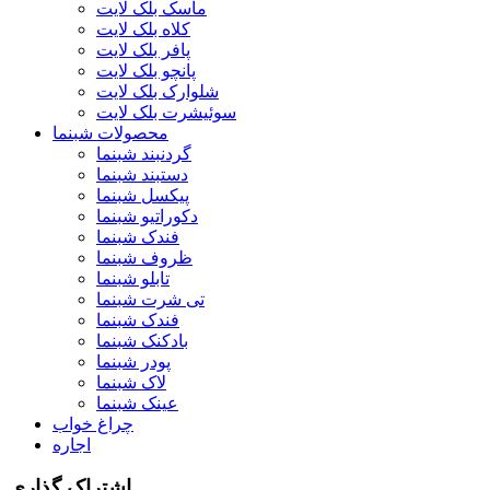
ماسک بلک لایت
کلاه بلک لایت
پافر بلک لایت
پانچو بلک لایت
شلوارک بلک لایت
سوئیشرت بلک لایت
محصولات شبنما
گردنبند شبنما
دستبند شبنما
پیکسل شبنما
دکوراتیو شبنما
فندک شبنما
ظروف شبنما
تابلو شبنما
تی شرت شبنما
فندک شبنما
بادکنک شبنما
پودر شبنما
لاک شبنما
عینک شبنما
چراغ خواب
اجاره
اشتراک گذاری