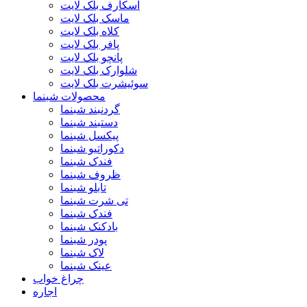
اسکارف بلک لایت
ماسک بلک لایت
کلاه بلک لایت
پافر بلک لایت
پانچو بلک لایت
شلوارک بلک لایت
سوئیشرت بلک لایت
محصولات شبنما
گردنبند شبنما
دستبند شبنما
پیکسل شبنما
دکوراتیو شبنما
فندک شبنما
ظروف شبنما
تابلو شبنما
تی شرت شبنما
فندک شبنما
بادکنک شبنما
پودر شبنما
لاک شبنما
عینک شبنما
چراغ خواب
اجاره