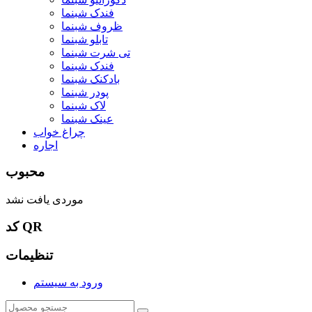
فندک شبنما
ظروف شبنما
تابلو شبنما
تی شرت شبنما
فندک شبنما
بادکنک شبنما
پودر شبنما
لاک شبنما
عینک شبنما
چراغ خواب
اجاره
محبوب
موردی یافت نشد
کد QR
تنظیمات
ورود به سیستم