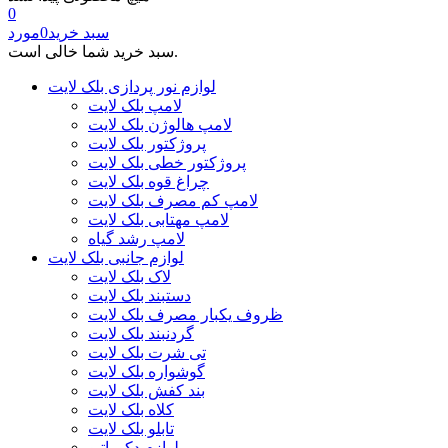
0
سبد خرید
0
مورد
سبد خرید شما خالی است.
لوازم نور پردازی بلک لایت
لامپ بلک لایت
لامپ هالوژن بلک لایت
پروژکتور بلک لایت
پروژکتور خطی بلک لایت
چراغ قوه بلک لایت
لامپ کم مصرف بلک لایت
لامپ مهتابی بلک لایت
لامپ رشد گیاه
لوازم جانبی بلک لایت
لاک بلک لایت
دستبند بلک لایت
ظروف یکبار مصرف بلک لایت
گردنبند بلک لایت
تی شرت بلک لایت
گوشواره بلک لایت
بند کفش بلک لایت
کلاه بلک لایت
تابلو بلک لایت
لوازم دکوراتیو