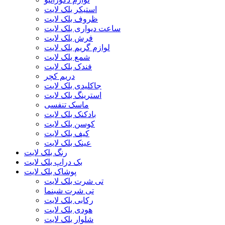
استیکر بلک لایت
ظروف بلک لایت
ساعت دیواری بلک لایت
فرش بلک لایت
لوازم گریم بلک لایت
شمع بلک لایت
فندک بلک لایت
دریم کچر
جاکلیدی بلک لایت
استرینگ بلک لایت
ماسک تنفسی
بادکنک بلک لایت
کوسن بلک لایت
کیف بلک لایت
عینک بلک لایت
رنگ بلک لایت
بک دراپ بلک لایت
پوشاک بلک لایت
تی شرت بلک لایت
تی شرت شبنما
رکابی بلک لایت
هودی بلک لایت
شلوار بلک لایت