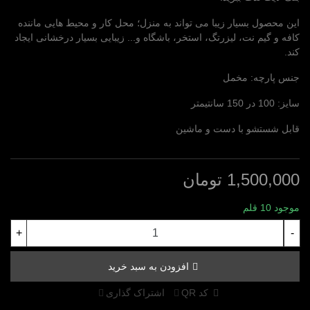
این محصول بسیار زیبا می تواند به منزل؛ محل کار و محیط هایی ماننده
کافه و گیم نت، لیزرتگ، استخر، باشگاه و... زیبایی بسیار درخشانی ایجاد
کند.
جنس پارچه: مخمل
سایز: 100 در 150 سانتیمتر
قابل شستشو با دست و ماشین
1,500,000 تومان
موجود
10 قلم
+
-
افزودن به سبد خرید
کد QR
اشتراک گذاری