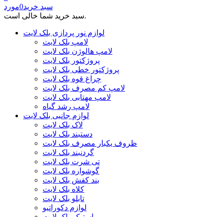
سبد خرید
0
مورد
سبد خرید شما خالی است.
لوازم نور پردازی بلک لایت
لامپ بلک لایت
لامپ هالوژن بلک لایت
پروژکتور بلک لایت
پروژکتور خطی بلک لایت
چراغ قوه بلک لایت
لامپ کم مصرف بلک لایت
لامپ مهتابی بلک لایت
لامپ رشد گیاه
لوازم جانبی بلک لایت
لاک بلک لایت
دستبند بلک لایت
ظروف یکبار مصرف بلک لایت
گردنبند بلک لایت
تی شرت بلک لایت
گوشواره بلک لایت
بند کفش بلک لایت
کلاه بلک لایت
تابلو بلک لایت
لوازم دکوراتیو
استیکر بلک لایت