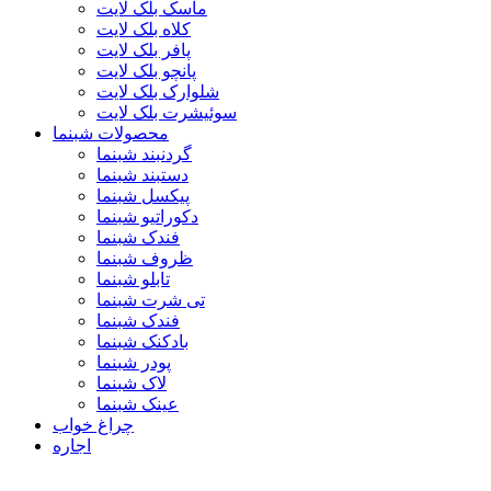
ماسک بلک لایت
کلاه بلک لایت
پافر بلک لایت
پانچو بلک لایت
شلوارک بلک لایت
سوئیشرت بلک لایت
محصولات شبنما
گردنبند شبنما
دستبند شبنما
پیکسل شبنما
دکوراتیو شبنما
فندک شبنما
ظروف شبنما
تابلو شبنما
تی شرت شبنما
فندک شبنما
بادکنک شبنما
پودر شبنما
لاک شبنما
عینک شبنما
چراغ خواب
اجاره