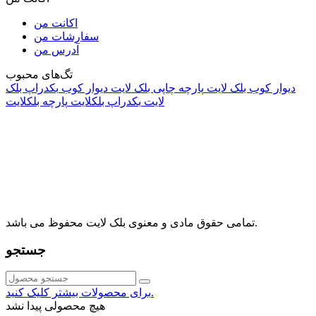
اکانت من
سفارشات من
آدرس من
تگ‌های محبوب
دیوار کوب بلک لایت
پارچه چاپی بلک لایت
دیوار کوب
بکدراپ بلک
لایت
بکدراپ بلکلایت
پارچه بلکلایت
راه های ارتباطی
آدرس: تهران، اقدسیه، بزرگراه ارتش، بلوار مژدی، بلوار وثوق،
⁩⁧مجتمع آمال⁩، طبقه اول، واحد16، فروشگاه بلک لایت
info@blacklight.ir
021-88091518
تمامی حقوق مادی و معنوی بلک لایت محفوظ می باشد.
جستجو
برای محصولات بیشتر کلیک کنید.
هیچ محصولی پیدا نشد