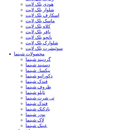
هودی بلک لایت
شلوار بلک لایت
اسکارف بلک لایت
ماسک بلک لایت
کلاه بلک لایت
پافر بلک لایت
پانچو بلک لایت
شلوارک بلک لایت
سوئیشرت بلک لایت
محصولات شبنما
گردنبند شبنما
دستبند شبنما
پیکسل شبنما
دکوراتیو شبنما
فندک شبنما
ظروف شبنما
تابلو شبنما
تی شرت شبنما
فندک شبنما
بادکنک شبنما
پودر شبنما
لاک شبنما
عینک شبنما