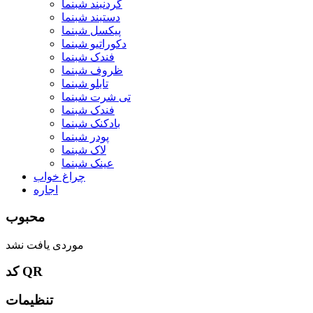
گردنبند شبنما
دستبند شبنما
پیکسل شبنما
دکوراتیو شبنما
فندک شبنما
ظروف شبنما
تابلو شبنما
تی شرت شبنما
فندک شبنما
بادکنک شبنما
پودر شبنما
لاک شبنما
عینک شبنما
چراغ خواب
اجاره
محبوب
موردی یافت نشد
کد QR
تنظیمات