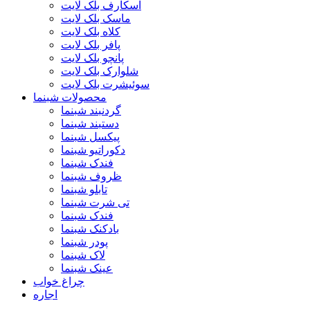
اسکارف بلک لایت
ماسک بلک لایت
کلاه بلک لایت
پافر بلک لایت
پانچو بلک لایت
شلوارک بلک لایت
سوئیشرت بلک لایت
محصولات شبنما
گردنبند شبنما
دستبند شبنما
پیکسل شبنما
دکوراتیو شبنما
فندک شبنما
ظروف شبنما
تابلو شبنما
تی شرت شبنما
فندک شبنما
بادکنک شبنما
پودر شبنما
لاک شبنما
عینک شبنما
چراغ خواب
اجاره