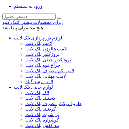
ورود به سیستم
برای محصولات بیشتر کلیک کنید.
هیچ محصولی پیدا نشد
لوازم نور پردازی بلک لایت
لامپ بلک لایت
لامپ هالوژن بلک لایت
پروژکتور بلک لایت
پروژکتور خطی بلک لایت
چراغ قوه بلک لایت
لامپ کم مصرف بلک لایت
لامپ مهتابی بلک لایت
لامپ رشد گیاه
لوازم جانبی بلک لایت
لاک بلک لایت
دستبند بلک لایت
ظروف یکبار مصرف بلک لایت
گردنبند بلک لایت
تی شرت بلک لایت
گوشواره بلک لایت
بند کفش بلک لایت