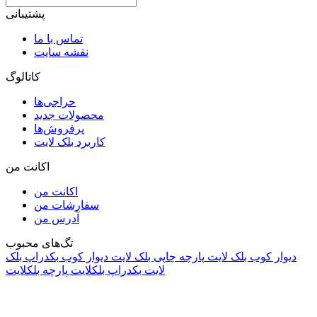
پشتیبانی
تماس با ما
نقشه سایت
کاتالوگ
حراجی‌ها
محصولات جدید
پرفروش‌ها
کاربرد بلک لایت
اکانت من
اکانت من
سفارشات من
آدرس من
تگ‌های محبوب
دیوار کوب بلک لایت
پارچه چاپی بلک لایت
دیوار کوب
بکدراپ بلک
لایت
بکدراپ بلکلایت
پارچه بلکلایت
راه های ارتباطی
آدرس: تهران، اقدسیه، بزرگراه ارتش، بلوار مژدی، بلوار وثوق،