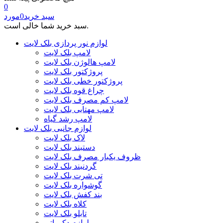
0
سبد خرید
0
مورد
سبد خرید شما خالی است.
لوازم نور پردازی بلک لایت
لامپ بلک لایت
لامپ هالوژن بلک لایت
پروژکتور بلک لایت
پروژکتور خطی بلک لایت
چراغ قوه بلک لایت
لامپ کم مصرف بلک لایت
لامپ مهتابی بلک لایت
لامپ رشد گیاه
لوازم جانبی بلک لایت
لاک بلک لایت
دستبند بلک لایت
ظروف یکبار مصرف بلک لایت
گردنبند بلک لایت
تی شرت بلک لایت
گوشواره بلک لایت
بند کفش بلک لایت
کلاه بلک لایت
تابلو بلک لایت
لوازم دکوراتیو