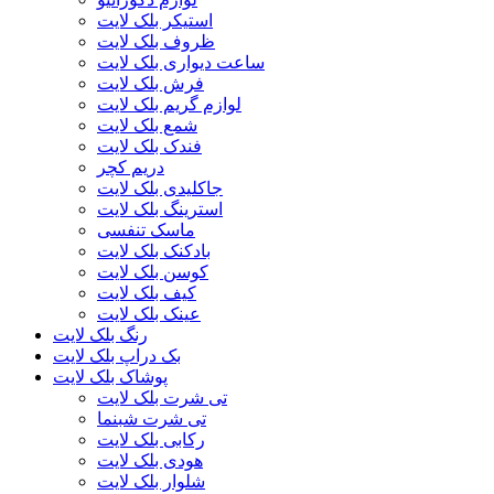
استیکر بلک لایت
ظروف بلک لایت
ساعت دیواری بلک لایت
فرش بلک لایت
لوازم گریم بلک لایت
شمع بلک لایت
فندک بلک لایت
دریم کچر
جاکلیدی بلک لایت
استرینگ بلک لایت
ماسک تنفسی
بادکنک بلک لایت
کوسن بلک لایت
کیف بلک لایت
عینک بلک لایت
رنگ بلک لایت
بک دراپ بلک لایت
پوشاک بلک لایت
تی شرت بلک لایت
تی شرت شبنما
رکابی بلک لایت
هودی بلک لایت
شلوار بلک لایت