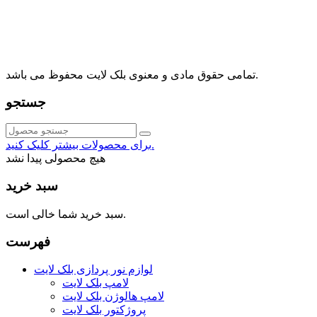
⁩⁧مجتمع آمال⁩، طبقه اول، واحد16، فروشگاه بلک لایت
info@blacklight.ir
021-88091518
تمامی حقوق مادی و معنوی بلک لایت محفوظ می باشد.
جستجو
برای محصولات بیشتر کلیک کنید.
هیچ محصولی پیدا نشد
سبد خرید
سبد خرید شما خالی است.
فهرست
لوازم نور پردازی بلک لایت
لامپ بلک لایت
لامپ هالوژن بلک لایت
پروژکتور بلک لایت