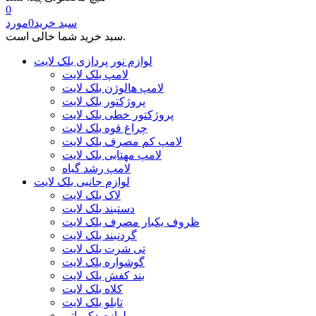
0
سبد خرید
0
مورد
سبد خرید شما خالی است.
لوازم نور پردازی بلک لایت
لامپ بلک لایت
لامپ هالوژن بلک لایت
پروژکتور بلک لایت
پروژکتور خطی بلک لایت
چراغ قوه بلک لایت
لامپ کم مصرف بلک لایت
لامپ مهتابی بلک لایت
لامپ رشد گیاه
لوازم جانبی بلک لایت
لاک بلک لایت
دستبند بلک لایت
ظروف یکبار مصرف بلک لایت
گردنبند بلک لایت
تی شرت بلک لایت
گوشواره بلک لایت
بند کفش بلک لایت
کلاه بلک لایت
تابلو بلک لایت
لوازم دکوراتیو