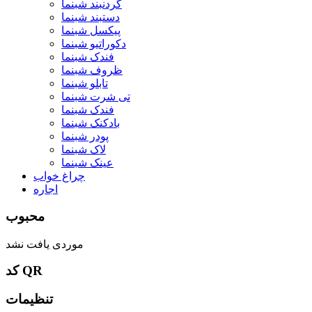
گردنبند شبنما
دستبند شبنما
پیکسل شبنما
دکوراتیو شبنما
فندک شبنما
ظروف شبنما
تابلو شبنما
تی شرت شبنما
فندک شبنما
بادکنک شبنما
پودر شبنما
لاک شبنما
عینک شبنما
چراغ خواب
اجاره
محبوب
موردی یافت نشد
کد QR
تنظیمات