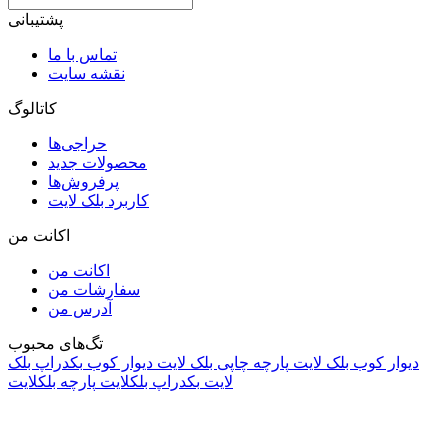
پشتیبانی
تماس با ما
نقشه سایت
کاتالوگ
حراجی‌ها
محصولات جدید
پرفروش‌ها
کاربرد بلک لایت
اکانت من
اکانت من
سفارشات من
آدرس من
تگ‌های محبوب
دیوار کوب بلک لایت
پارچه چاپی بلک لایت
دیوار کوب
بکدراپ بلک
لایت
بکدراپ بلکلایت
پارچه بلکلایت
راه های ارتباطی
آدرس: تهران، اقدسیه، بزرگراه ارتش، بلوار مژدی، بلوار وثوق،