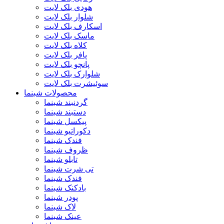
هودی بلک لایت
شلوار بلک لایت
اسکارف بلک لایت
ماسک بلک لایت
کلاه بلک لایت
پافر بلک لایت
پانچو بلک لایت
شلوارک بلک لایت
سوئیشرت بلک لایت
محصولات شبنما
گردنبند شبنما
دستبند شبنما
پیکسل شبنما
دکوراتیو شبنما
فندک شبنما
ظروف شبنما
تابلو شبنما
تی شرت شبنما
فندک شبنما
بادکنک شبنما
پودر شبنما
لاک شبنما
عینک شبنما