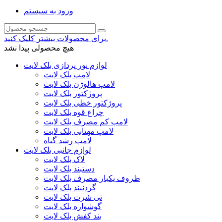
ورود به سیستم
برای محصولات بیشتر کلیک کنید.
هیچ محصولی پیدا نشد
لوازم نور پردازی بلک لایت
لامپ بلک لایت
لامپ هالوژن بلک لایت
پروژکتور بلک لایت
پروژکتور خطی بلک لایت
چراغ قوه بلک لایت
لامپ کم مصرف بلک لایت
لامپ مهتابی بلک لایت
لامپ رشد گیاه
لوازم جانبی بلک لایت
لاک بلک لایت
دستبند بلک لایت
ظروف یکبار مصرف بلک لایت
گردنبند بلک لایت
تی شرت بلک لایت
گوشواره بلک لایت
بند کفش بلک لایت