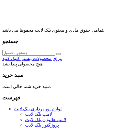
⁩⁧مجتمع آمال⁩، طبقه اول، واحد16، فروشگاه بلک لایت
info@blacklight.ir
021-88091518
تمامی حقوق مادی و معنوی بلک لایت محفوظ می باشد.
جستجو
برای محصولات بیشتر کلیک کنید.
هیچ محصولی پیدا نشد
سبد خرید
سبد خرید شما خالی است.
فهرست
لوازم نور پردازی بلک لایت
لامپ بلک لایت
لامپ هالوژن بلک لایت
پروژکتور بلک لایت