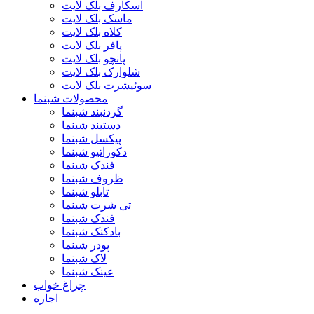
اسکارف بلک لایت
ماسک بلک لایت
کلاه بلک لایت
پافر بلک لایت
پانچو بلک لایت
شلوارک بلک لایت
سوئیشرت بلک لایت
محصولات شبنما
گردنبند شبنما
دستبند شبنما
پیکسل شبنما
دکوراتیو شبنما
فندک شبنما
ظروف شبنما
تابلو شبنما
تی شرت شبنما
فندک شبنما
بادکنک شبنما
پودر شبنما
لاک شبنما
عینک شبنما
چراغ خواب
اجاره