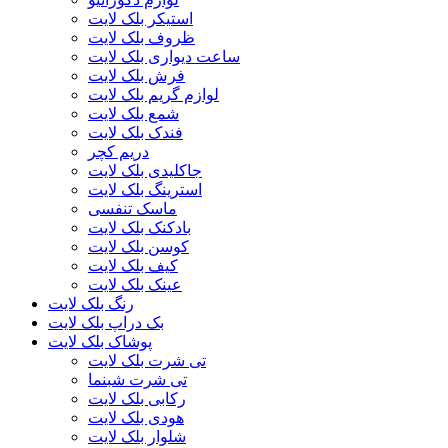
استیکر بلک لایت
ظروف بلک لایت
ساعت دیواری بلک لایت
فرش بلک لایت
لوازم گریم بلک لایت
شمع بلک لایت
فندک بلک لایت
دریم کچر
جاکلیدی بلک لایت
استرینگ بلک لایت
ماسک تنفسی
بادکنک بلک لایت
کوسن بلک لایت
کیف بلک لایت
عینک بلک لایت
رنگ بلک لایت
بک دراپ بلک لایت
پوشاک بلک لایت
تی شرت بلک لایت
تی شرت شبنما
رکابی بلک لایت
هودی بلک لایت
شلوار بلک لایت