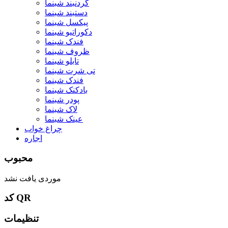
گردنبند شبنما
دستبند شبنما
پیکسل شبنما
دکوراتیو شبنما
فندک شبنما
ظروف شبنما
تابلو شبنما
تی شرت شبنما
فندک شبنما
بادکنک شبنما
پودر شبنما
لاک شبنما
عینک شبنما
چراغ خواب
اجاره
محبوب
موردی یافت نشد
کد QR
تنظیمات