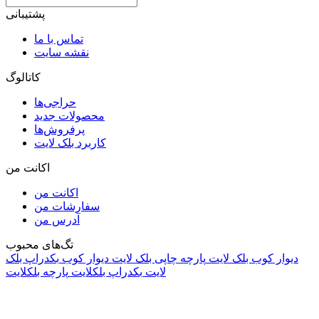
پشتیبانی
تماس با ما
نقشه سایت
کاتالوگ
حراجی‌ها
محصولات جدید
پرفروش‌ها
کاربرد بلک لایت
اکانت من
اکانت من
سفارشات من
آدرس من
تگ‌های محبوب
دیوار کوب بلک لایت
پارچه چاپی بلک لایت
دیوار کوب
بکدراپ بلک
لایت
بکدراپ بلکلایت
پارچه بلکلایت
راه های ارتباطی
آدرس: تهران، اقدسیه، بزرگراه ارتش، بلوار مژدی، بلوار وثوق،