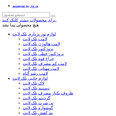
ورود به سیستم
برای محصولات بیشتر کلیک کنید.
هیچ محصولی پیدا نشد
لوازم نور پردازی بلک لایت
لامپ بلک لایت
لامپ هالوژن بلک لایت
پروژکتور بلک لایت
پروژکتور خطی بلک لایت
چراغ قوه بلک لایت
لامپ کم مصرف بلک لایت
لامپ مهتابی بلک لایت
لامپ رشد گیاه
لوازم جانبی بلک لایت
لاک بلک لایت
دستبند بلک لایت
ظروف یکبار مصرف بلک لایت
گردنبند بلک لایت
تی شرت بلک لایت
گوشواره بلک لایت
بند کفش بلک لایت