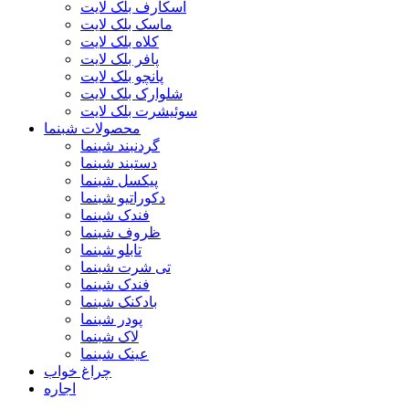
اسکارف بلک لایت
ماسک بلک لایت
کلاه بلک لایت
پافر بلک لایت
پانچو بلک لایت
شلوارک بلک لایت
سوئیشرت بلک لایت
محصولات شبنما
گردنبند شبنما
دستبند شبنما
پیکسل شبنما
دکوراتیو شبنما
فندک شبنما
ظروف شبنما
تابلو شبنما
تی شرت شبنما
فندک شبنما
بادکنک شبنما
پودر شبنما
لاک شبنما
عینک شبنما
چراغ خواب
اجاره