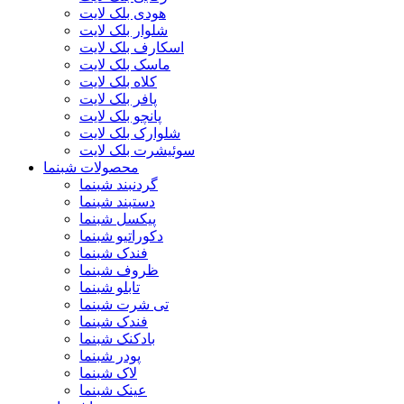
هودی بلک لایت
شلوار بلک لایت
اسکارف بلک لایت
ماسک بلک لایت
کلاه بلک لایت
پافر بلک لایت
پانچو بلک لایت
شلوارک بلک لایت
سوئیشرت بلک لایت
محصولات شبنما
گردنبند شبنما
دستبند شبنما
پیکسل شبنما
دکوراتیو شبنما
فندک شبنما
ظروف شبنما
تابلو شبنما
تی شرت شبنما
فندک شبنما
بادکنک شبنما
پودر شبنما
لاک شبنما
عینک شبنما