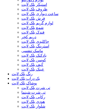
استیکر بلک لایت
ظروف بلک لایت
ساعت دیواری بلک لایت
فرش بلک لایت
لوازم گریم بلک لایت
شمع بلک لایت
فندک بلک لایت
دریم کچر
جاکلیدی بلک لایت
استرینگ بلک لایت
ماسک تنفسی
بادکنک بلک لایت
کوسن بلک لایت
کیف بلک لایت
عینک بلک لایت
رنگ بلک لایت
بک دراپ بلک لایت
پوشاک بلک لایت
تی شرت بلک لایت
تی شرت شبنما
رکابی بلک لایت
هودی بلک لایت
شلوار بلک لایت