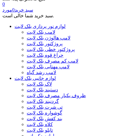
0
سبد خرید
0
مورد
سبد خرید شما خالی است.
لوازم نور پردازی بلک لایت
لامپ بلک لایت
لامپ هالوژن بلک لایت
پروژکتور بلک لایت
پروژکتور خطی بلک لایت
چراغ قوه بلک لایت
لامپ کم مصرف بلک لایت
لامپ مهتابی بلک لایت
لامپ رشد گیاه
لوازم جانبی بلک لایت
لاک بلک لایت
دستبند بلک لایت
ظروف یکبار مصرف بلک لایت
گردنبند بلک لایت
تی شرت بلک لایت
گوشواره بلک لایت
بند کفش بلک لایت
کلاه بلک لایت
تابلو بلک لایت
لوازم دکوراتیو