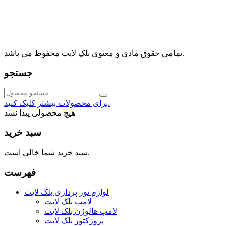
⁩⁧مجتمع آمال⁩، طبقه اول، واحد16، فروشگاه بلک لایت
info@blacklight.ir
021-88091518
تمامی حقوق مادی و معنوی بلک لایت محفوظ می باشد.
جستجو
برای محصولات بیشتر کلیک کنید.
هیچ محصولی پیدا نشد
سبد خرید
سبد خرید شما خالی است.
فهرست
لوازم نور پردازی بلک لایت
لامپ بلک لایت
لامپ هالوژن بلک لایت
پروژکتور بلک لایت