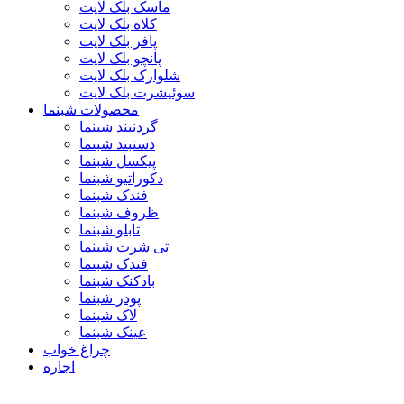
ماسک بلک لایت
کلاه بلک لایت
پافر بلک لایت
پانچو بلک لایت
شلوارک بلک لایت
سوئیشرت بلک لایت
محصولات شبنما
گردنبند شبنما
دستبند شبنما
پیکسل شبنما
دکوراتیو شبنما
فندک شبنما
ظروف شبنما
تابلو شبنما
تی شرت شبنما
فندک شبنما
بادکنک شبنما
پودر شبنما
لاک شبنما
عینک شبنما
چراغ خواب
اجاره