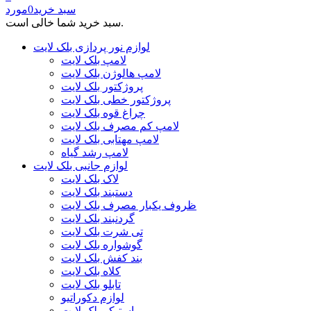
سبد خرید
0
مورد
سبد خرید شما خالی است.
لوازم نور پردازی بلک لایت
لامپ بلک لایت
لامپ هالوژن بلک لایت
پروژکتور بلک لایت
پروژکتور خطی بلک لایت
چراغ قوه بلک لایت
لامپ کم مصرف بلک لایت
لامپ مهتابی بلک لایت
لامپ رشد گیاه
لوازم جانبی بلک لایت
لاک بلک لایت
دستبند بلک لایت
ظروف یکبار مصرف بلک لایت
گردنبند بلک لایت
تی شرت بلک لایت
گوشواره بلک لایت
بند کفش بلک لایت
کلاه بلک لایت
تابلو بلک لایت
لوازم دکوراتیو
استیکر بلک لایت