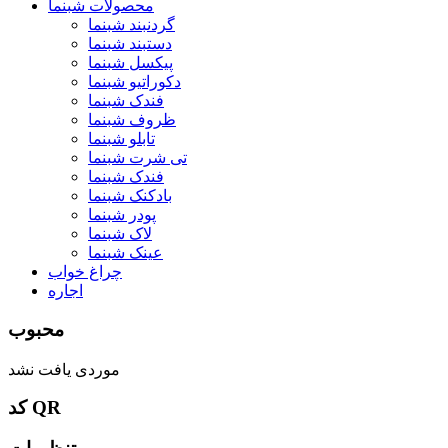
محصولات شبنما
گردنبند شبنما
دستبند شبنما
پیکسل شبنما
دکوراتیو شبنما
فندک شبنما
ظروف شبنما
تابلو شبنما
تی شرت شبنما
فندک شبنما
بادکنک شبنما
پودر شبنما
لاک شبنما
عینک شبنما
چراغ خواب
اجاره
محبوب
موردی یافت نشد
کد QR