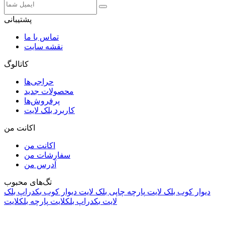
پشتیبانی
تماس با ما
نقشه سایت
کاتالوگ
حراجی‌ها
محصولات جدید
پرفروش‌ها
کاربرد بلک لایت
اکانت من
اکانت من
سفارشات من
آدرس من
تگ‌های محبوب
دیوار کوب بلک لایت
پارچه چاپی بلک لایت
دیوار کوب
بکدراپ بلک
لایت
بکدراپ بلکلایت
پارچه بلکلایت
راه های ارتباطی