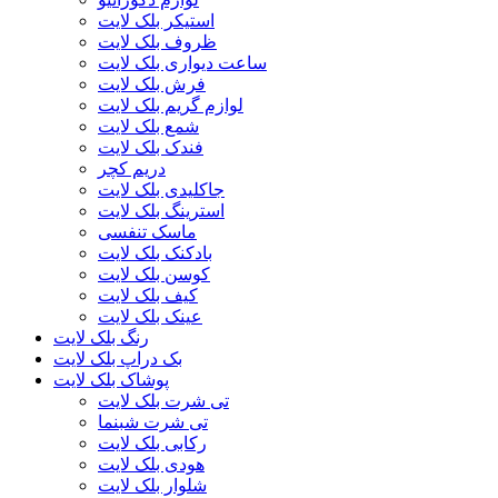
استیکر بلک لایت
ظروف بلک لایت
ساعت دیواری بلک لایت
فرش بلک لایت
لوازم گریم بلک لایت
شمع بلک لایت
فندک بلک لایت
دریم کچر
جاکلیدی بلک لایت
استرینگ بلک لایت
ماسک تنفسی
بادکنک بلک لایت
کوسن بلک لایت
کیف بلک لایت
عینک بلک لایت
رنگ بلک لایت
بک دراپ بلک لایت
پوشاک بلک لایت
تی شرت بلک لایت
تی شرت شبنما
رکابی بلک لایت
هودی بلک لایت
شلوار بلک لایت