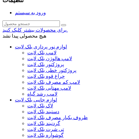
تنظیمات
ورود به سیستم
برای محصولات بیشتر کلیک کنید.
هیچ محصولی پیدا نشد
لوازم نور پردازی بلک لایت
لامپ بلک لایت
لامپ هالوژن بلک لایت
پروژکتور بلک لایت
پروژکتور خطی بلک لایت
چراغ قوه بلک لایت
لامپ کم مصرف بلک لایت
لامپ مهتابی بلک لایت
لامپ رشد گیاه
لوازم جانبی بلک لایت
لاک بلک لایت
دستبند بلک لایت
ظروف یکبار مصرف بلک لایت
گردنبند بلک لایت
تی شرت بلک لایت
گوشواره بلک لایت