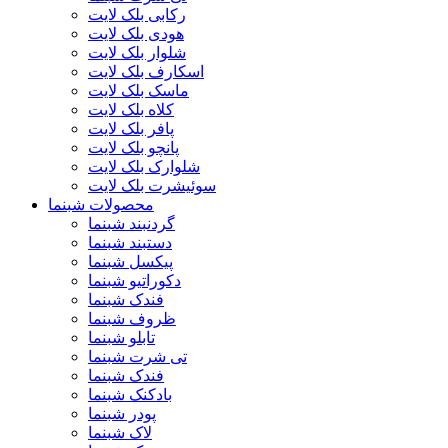
رکابی بلک لایت
هودی بلک لایت
شلوار بلک لایت
اسکارف بلک لایت
ماسک بلک لایت
کلاه بلک لایت
پافر بلک لایت
پانچو بلک لایت
شلوارک بلک لایت
سوئیشرت بلک لایت
محصولات شبنما
گردنبند شبنما
دستبند شبنما
پیکسل شبنما
دکوراتیو شبنما
فندک شبنما
ظروف شبنما
تابلو شبنما
تی شرت شبنما
فندک شبنما
بادکنک شبنما
پودر شبنما
لاک شبنما