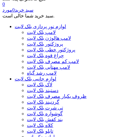
0
سبد خرید
0
مورد
سبد خرید شما خالی است.
لوازم نور پردازی بلک لایت
لامپ بلک لایت
لامپ هالوژن بلک لایت
پروژکتور بلک لایت
پروژکتور خطی بلک لایت
چراغ قوه بلک لایت
لامپ کم مصرف بلک لایت
لامپ مهتابی بلک لایت
لامپ رشد گیاه
لوازم جانبی بلک لایت
لاک بلک لایت
دستبند بلک لایت
ظروف یکبار مصرف بلک لایت
گردنبند بلک لایت
تی شرت بلک لایت
گوشواره بلک لایت
بند کفش بلک لایت
کلاه بلک لایت
تابلو بلک لایت
لوازم دکوراتیو