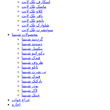
اسکارف بلک لایت
ماسک بلک لایت
کلاه بلک لایت
پافر بلک لایت
پانچو بلک لایت
شلوارک بلک لایت
سوئیشرت بلک لایت
محصولات شبنما
گردنبند شبنما
دستبند شبنما
پیکسل شبنما
دکوراتیو شبنما
فندک شبنما
ظروف شبنما
تابلو شبنما
تی شرت شبنما
فندک شبنما
بادکنک شبنما
پودر شبنما
لاک شبنما
عینک شبنما
چراغ خواب
اجاره