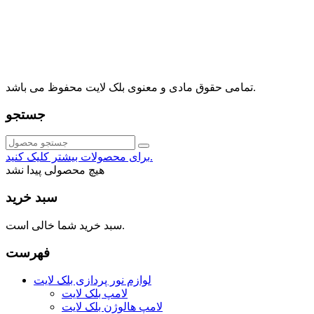
آدرس: تهران، اقدسیه، بزرگراه ارتش، بلوار مژدی، بلوار وثوق،
⁩⁧مجتمع آمال⁩، طبقه اول، واحد16، فروشگاه بلک لایت
info@blacklight.ir
021-88091518
تمامی حقوق مادی و معنوی بلک لایت محفوظ می باشد.
جستجو
برای محصولات بیشتر کلیک کنید.
هیچ محصولی پیدا نشد
سبد خرید
سبد خرید شما خالی است.
فهرست
لوازم نور پردازی بلک لایت
لامپ بلک لایت
لامپ هالوژن بلک لایت