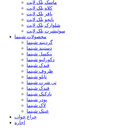
ماسک بلک لایت
کلاه بلک لایت
پافر بلک لایت
پانچو بلک لایت
شلوارک بلک لایت
سوئیشرت بلک لایت
محصولات شبنما
گردنبند شبنما
دستبند شبنما
پیکسل شبنما
دکوراتیو شبنما
فندک شبنما
ظروف شبنما
تابلو شبنما
تی شرت شبنما
فندک شبنما
بادکنک شبنما
پودر شبنما
لاک شبنما
عینک شبنما
چراغ خواب
اجاره