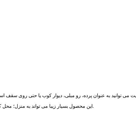
این محصول بسیار زیبا می تواند به منزل؛ محل کار و محیط هایی ماننده کافه و گیم نت و... زیبایی بسیار زیادی ببخشد.