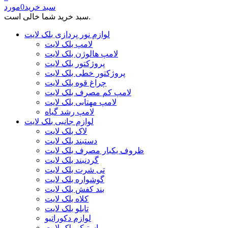
سبد خرید
0
مورد
سبد خرید شما خالی است.
لوازم نور پردازی بلک لایت
لامپ بلک لایت
لامپ هالوژن بلک لایت
پروژکتور بلک لایت
پروژکتور خطی بلک لایت
چراغ قوه بلک لایت
لامپ کم مصرف بلک لایت
لامپ مهتابی بلک لایت
لامپ رشد گیاه
لوازم جانبی بلک لایت
لاک بلک لایت
دستبند بلک لایت
ظروف یکبار مصرف بلک لایت
گردنبند بلک لایت
تی شرت بلک لایت
گوشواره بلک لایت
بند کفش بلک لایت
کلاه بلک لایت
تابلو بلک لایت
لوازم دکوراتیو
استیکر بلک لایت