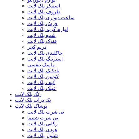
استیکر بلک لایت
ظروف بلک لایت
ساعت دیواری بلک لایت
فرش بلک لایت
لوازم گریم بلک لایت
شمع بلک لایت
فندک بلک لایت
دریم کچر
جاکلیدی بلک لایت
استرینگ بلک لایت
ماسک تنفسی
بادکنک بلک لایت
کوسن بلک لایت
کیف بلک لایت
عینک بلک لایت
رنگ بلک لایت
بک دراپ بلک لایت
پوشاک بلک لایت
تی شرت بلک لایت
تی شرت شبنما
رکابی بلک لایت
هودی بلک لایت
شلوار بلک لایت