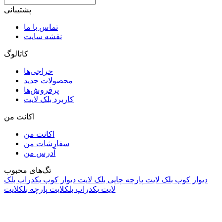
پشتیبانی
تماس با ما
نقشه سایت
کاتالوگ
حراجی‌ها
محصولات جدید
پرفروش‌ها
کاربرد بلک لایت
اکانت من
اکانت من
سفارشات من
آدرس من
تگ‌های محبوب
دیوار کوب بلک لایت
پارچه چاپی بلک لایت
دیوار کوب
بکدراپ بلک
لایت
بکدراپ بلکلایت
پارچه بلکلایت
راه های ارتباطی
آدرس: تهران، اقدسیه، بزرگراه ارتش، بلوار مژدی، بلوار وثوق،