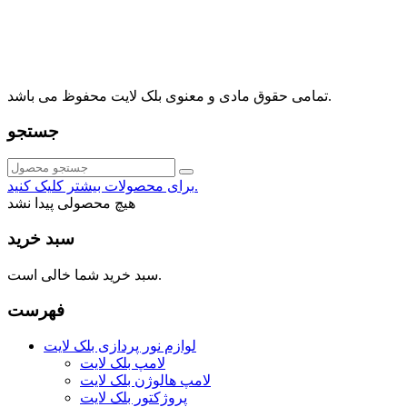
⁩⁧مجتمع آمال⁩، طبقه اول، واحد16، فروشگاه بلک لایت
info@blacklight.ir
021-88091518
تمامی حقوق مادی و معنوی بلک لایت محفوظ می باشد.
جستجو
برای محصولات بیشتر کلیک کنید.
هیچ محصولی پیدا نشد
سبد خرید
سبد خرید شما خالی است.
فهرست
لوازم نور پردازی بلک لایت
لامپ بلک لایت
لامپ هالوژن بلک لایت
پروژکتور بلک لایت