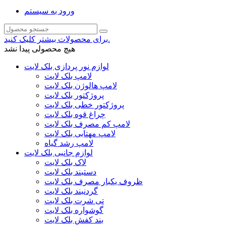
ورود به سیستم
برای محصولات بیشتر کلیک کنید.
هیچ محصولی پیدا نشد
لوازم نور پردازی بلک لایت
لامپ بلک لایت
لامپ هالوژن بلک لایت
پروژکتور بلک لایت
پروژکتور خطی بلک لایت
چراغ قوه بلک لایت
لامپ کم مصرف بلک لایت
لامپ مهتابی بلک لایت
لامپ رشد گیاه
لوازم جانبی بلک لایت
لاک بلک لایت
دستبند بلک لایت
ظروف یکبار مصرف بلک لایت
گردنبند بلک لایت
تی شرت بلک لایت
گوشواره بلک لایت
بند کفش بلک لایت