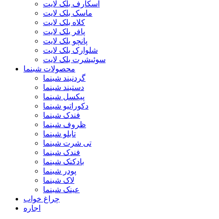
اسکارف بلک لایت
ماسک بلک لایت
کلاه بلک لایت
پافر بلک لایت
پانچو بلک لایت
شلوارک بلک لایت
سوئیشرت بلک لایت
محصولات شبنما
گردنبند شبنما
دستبند شبنما
پیکسل شبنما
دکوراتیو شبنما
فندک شبنما
ظروف شبنما
تابلو شبنما
تی شرت شبنما
فندک شبنما
بادکنک شبنما
پودر شبنما
لاک شبنما
عینک شبنما
چراغ خواب
اجاره