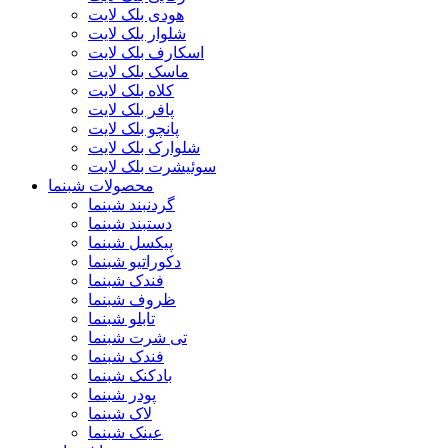
هودی بلک لایت
شلوار بلک لایت
اسکارف بلک لایت
ماسک بلک لایت
کلاه بلک لایت
پافر بلک لایت
پانچو بلک لایت
شلوارک بلک لایت
سوئیشرت بلک لایت
محصولات شبنما
گردنبند شبنما
دستبند شبنما
پیکسل شبنما
دکوراتیو شبنما
فندک شبنما
ظروف شبنما
تابلو شبنما
تی شرت شبنما
فندک شبنما
بادکنک شبنما
پودر شبنما
لاک شبنما
عینک شبنما