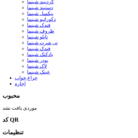
گردنبند شبنما
دستبند شبنما
پیکسل شبنما
دکوراتیو شبنما
فندک شبنما
ظروف شبنما
تابلو شبنما
تی شرت شبنما
فندک شبنما
بادکنک شبنما
پودر شبنما
لاک شبنما
عینک شبنما
چراغ خواب
اجاره
محبوب
موردی یافت نشد
کد QR
تنظیمات