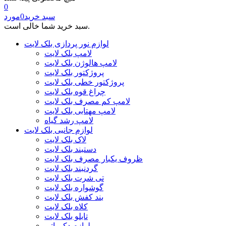
0
سبد خرید
0
مورد
سبد خرید شما خالی است.
لوازم نور پردازی بلک لایت
لامپ بلک لایت
لامپ هالوژن بلک لایت
پروژکتور بلک لایت
پروژکتور خطی بلک لایت
چراغ قوه بلک لایت
لامپ کم مصرف بلک لایت
لامپ مهتابی بلک لایت
لامپ رشد گیاه
لوازم جانبی بلک لایت
لاک بلک لایت
دستبند بلک لایت
ظروف یکبار مصرف بلک لایت
گردنبند بلک لایت
تی شرت بلک لایت
گوشواره بلک لایت
بند کفش بلک لایت
کلاه بلک لایت
تابلو بلک لایت
لوازم دکوراتیو