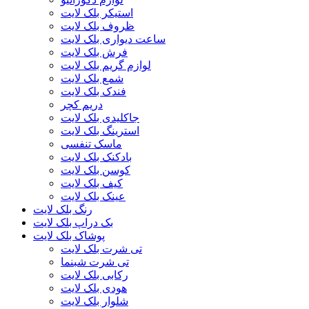
استیکر بلک لایت
ظروف بلک لایت
ساعت دیواری بلک لایت
فرش بلک لایت
لوازم گریم بلک لایت
شمع بلک لایت
فندک بلک لایت
دریم کچر
جاکلیدی بلک لایت
استرینگ بلک لایت
ماسک تنفسی
بادکنک بلک لایت
کوسن بلک لایت
کیف بلک لایت
عینک بلک لایت
رنگ بلک لایت
بک دراپ بلک لایت
پوشاک بلک لایت
تی شرت بلک لایت
تی شرت شبنما
رکابی بلک لایت
هودی بلک لایت
شلوار بلک لایت