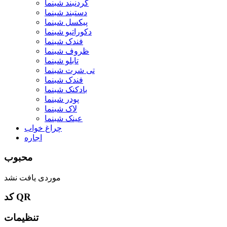
گردنبند شبنما
دستبند شبنما
پیکسل شبنما
دکوراتیو شبنما
فندک شبنما
ظروف شبنما
تابلو شبنما
تی شرت شبنما
فندک شبنما
بادکنک شبنما
پودر شبنما
لاک شبنما
عینک شبنما
چراغ خواب
اجاره
محبوب
موردی یافت نشد
کد QR
تنظیمات