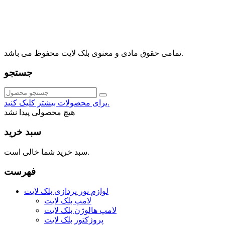
⁩⁧مجتمع آمال⁩، طبقه اول، واحد16، فروشگاه بلک لایت
info@blacklight.ir
021-88091518
تمامی حقوق مادی و معنوی بلک لایت محفوظ می باشد.
جستجو
برای محصولات بیشتر کلیک کنید.
هیچ محصولی پیدا نشد
سبد خرید
سبد خرید شما خالی است.
فهرست
لوازم نور پردازی بلک لایت
لامپ بلک لایت
لامپ هالوژن بلک لایت
پروژکتور بلک لایت