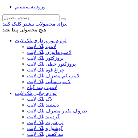
ورود به سیستم
برای محصولات بیشتر کلیک کنید.
هیچ محصولی پیدا نشد
لوازم نور پردازی بلک لایت
لامپ بلک لایت
لامپ هالوژن بلک لایت
پروژکتور بلک لایت
پروژکتور خطی بلک لایت
چراغ قوه بلک لایت
لامپ کم مصرف بلک لایت
لامپ مهتابی بلک لایت
لامپ رشد گیاه
لوازم جانبی بلک لایت
لاک بلک لایت
دستبند بلک لایت
ظروف یکبار مصرف بلک لایت
گردنبند بلک لایت
تی شرت بلک لایت
گوشواره بلک لایت
بند کفش بلک لایت