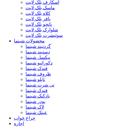
اسکارف بلک لایت
ماسک بلک لایت
کلاه بلک لایت
پافر بلک لایت
پانچو بلک لایت
شلوارک بلک لایت
سوئیشرت بلک لایت
محصولات شبنما
گردنبند شبنما
دستبند شبنما
پیکسل شبنما
دکوراتیو شبنما
فندک شبنما
ظروف شبنما
تابلو شبنما
تی شرت شبنما
فندک شبنما
بادکنک شبنما
پودر شبنما
لاک شبنما
عینک شبنما
چراغ خواب
اجاره