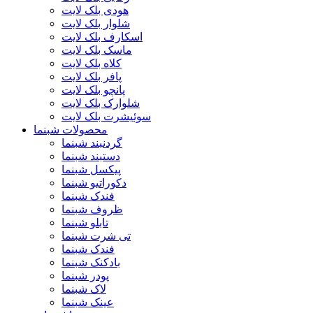
هودی بلک لایت
شلوار بلک لایت
اسکارف بلک لایت
ماسک بلک لایت
کلاه بلک لایت
پافر بلک لایت
پانچو بلک لایت
شلوارک بلک لایت
سوئیشرت بلک لایت
محصولات شبنما
گردنبند شبنما
دستبند شبنما
پیکسل شبنما
دکوراتیو شبنما
فندک شبنما
ظروف شبنما
تابلو شبنما
تی شرت شبنما
فندک شبنما
بادکنک شبنما
پودر شبنما
لاک شبنما
عینک شبنما