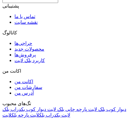
پشتیبانی
تماس با ما
نقشه سایت
کاتالوگ
حراجی‌ها
محصولات جدید
پرفروش‌ها
کاربرد بلک لایت
اکانت من
اکانت من
سفارشات من
آدرس من
تگ‌های محبوب
دیوار کوب بلک لایت
پارچه چاپی بلک لایت
دیوار کوب
بکدراپ بلک
لایت
بکدراپ بلکلایت
پارچه بلکلایت
راه های ارتباطی
آدرس: تهران، اقدسیه، بزرگراه ارتش، بلوار مژدی، بلوار وثوق،