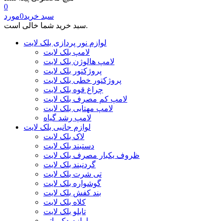
0
سبد خرید
0
مورد
سبد خرید شما خالی است.
لوازم نور پردازی بلک لایت
لامپ بلک لایت
لامپ هالوژن بلک لایت
پروژکتور بلک لایت
پروژکتور خطی بلک لایت
چراغ قوه بلک لایت
لامپ کم مصرف بلک لایت
لامپ مهتابی بلک لایت
لامپ رشد گیاه
لوازم جانبی بلک لایت
لاک بلک لایت
دستبند بلک لایت
ظروف یکبار مصرف بلک لایت
گردنبند بلک لایت
تی شرت بلک لایت
گوشواره بلک لایت
بند کفش بلک لایت
کلاه بلک لایت
تابلو بلک لایت
لوازم دکوراتیو