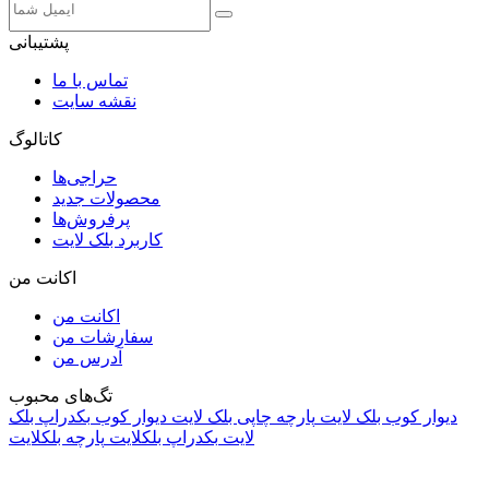
پشتیبانی
تماس با ما
نقشه سایت
کاتالوگ
حراجی‌ها
محصولات جدید
پرفروش‌ها
کاربرد بلک لایت
اکانت من
اکانت من
سفارشات من
آدرس من
تگ‌های محبوب
دیوار کوب بلک لایت
پارچه چاپی بلک لایت
دیوار کوب
بکدراپ بلک
لایت
بکدراپ بلکلایت
پارچه بلکلایت
راه های ارتباطی