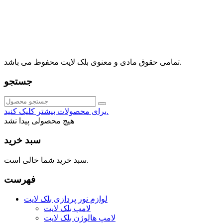
آدرس: تهران، اقدسیه، بزرگراه ارتش، بلوار مژدی، بلوار وثوق،
⁩⁧مجتمع آمال⁩، طبقه اول، واحد16، فروشگاه بلک لایت
info@blacklight.ir
021-88091518
تمامی حقوق مادی و معنوی بلک لایت محفوظ می باشد.
جستجو
برای محصولات بیشتر کلیک کنید.
هیچ محصولی پیدا نشد
سبد خرید
سبد خرید شما خالی است.
فهرست
لوازم نور پردازی بلک لایت
لامپ بلک لایت
لامپ هالوژن بلک لایت