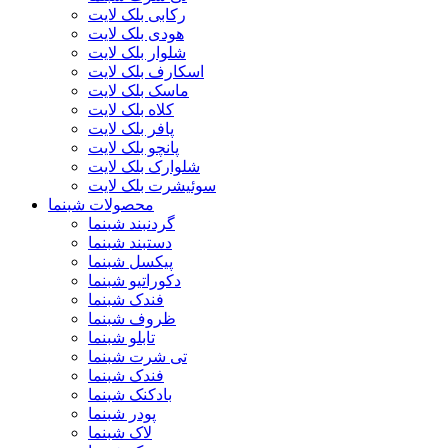
رکابی بلک لایت
هودی بلک لایت
شلوار بلک لایت
اسکارف بلک لایت
ماسک بلک لایت
کلاه بلک لایت
پافر بلک لایت
پانچو بلک لایت
شلوارک بلک لایت
سوئیشرت بلک لایت
محصولات شبنما
گردنبند شبنما
دستبند شبنما
پیکسل شبنما
دکوراتیو شبنما
فندک شبنما
ظروف شبنما
تابلو شبنما
تی شرت شبنما
فندک شبنما
بادکنک شبنما
پودر شبنما
لاک شبنما