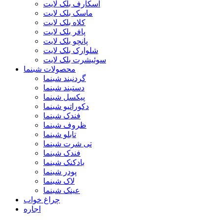
اسکارف بلک لایت
ماسک بلک لایت
کلاه بلک لایت
پافر بلک لایت
پانچو بلک لایت
شلوارک بلک لایت
سوئیشرت بلک لایت
محصولات شبنما
گردنبند شبنما
دستبند شبنما
پیکسل شبنما
دکوراتیو شبنما
فندک شبنما
ظروف شبنما
تابلو شبنما
تی شرت شبنما
فندک شبنما
بادکنک شبنما
پودر شبنما
لاک شبنما
عینک شبنما
چراغ خواب
اجاره