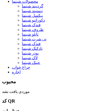
محصولات شبنما
گردنبند شبنما
دستبند شبنما
پیکسل شبنما
دکوراتیو شبنما
فندک شبنما
ظروف شبنما
تابلو شبنما
تی شرت شبنما
فندک شبنما
بادکنک شبنما
پودر شبنما
لاک شبنما
عینک شبنما
چراغ خواب
اجاره
محبوب
موردی یافت نشد
کد QR