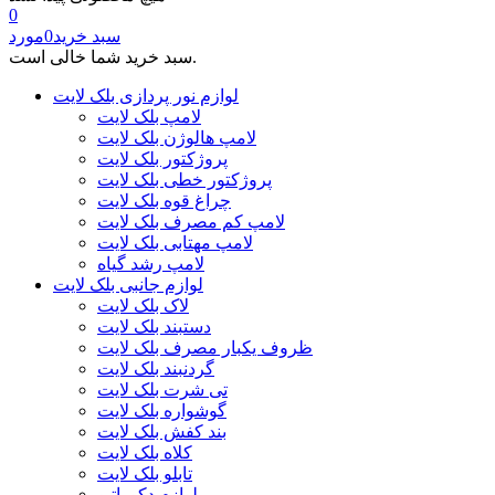
0
سبد خرید
0
مورد
سبد خرید شما خالی است.
لوازم نور پردازی بلک لایت
لامپ بلک لایت
لامپ هالوژن بلک لایت
پروژکتور بلک لایت
پروژکتور خطی بلک لایت
چراغ قوه بلک لایت
لامپ کم مصرف بلک لایت
لامپ مهتابی بلک لایت
لامپ رشد گیاه
لوازم جانبی بلک لایت
لاک بلک لایت
دستبند بلک لایت
ظروف یکبار مصرف بلک لایت
گردنبند بلک لایت
تی شرت بلک لایت
گوشواره بلک لایت
بند کفش بلک لایت
کلاه بلک لایت
تابلو بلک لایت
لوازم دکوراتیو