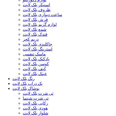
استیکر بلک لایت
ظروف بلک لایت
ساعت دیواری بلک لایت
فرش بلک لایت
لوازم گریم بلک لایت
شمع بلک لایت
فندک بلک لایت
دریم کچر
جاکلیدی بلک لایت
استرینگ بلک لایت
ماسک تنفسی
بادکنک بلک لایت
کوسن بلک لایت
کیف بلک لایت
عینک بلک لایت
رنگ بلک لایت
بک دراپ بلک لایت
پوشاک بلک لایت
تی شرت بلک لایت
تی شرت شبنما
رکابی بلک لایت
هودی بلک لایت
شلوار بلک لایت