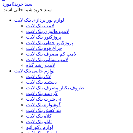
سبد خرید
0
مورد
سبد خرید شما خالی است.
لوازم نور پردازی بلک لایت
لامپ بلک لایت
لامپ هالوژن بلک لایت
پروژکتور بلک لایت
پروژکتور خطی بلک لایت
چراغ قوه بلک لایت
لامپ کم مصرف بلک لایت
لامپ مهتابی بلک لایت
لامپ رشد گیاه
لوازم جانبی بلک لایت
لاک بلک لایت
دستبند بلک لایت
ظروف یکبار مصرف بلک لایت
گردنبند بلک لایت
تی شرت بلک لایت
گوشواره بلک لایت
بند کفش بلک لایت
کلاه بلک لایت
تابلو بلک لایت
لوازم دکوراتیو
استیکر بلک لایت