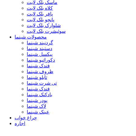
ماسک بلک لایت
کلاه بلک لایت
پافر بلک لایت
پانچو بلک لایت
شلوارک بلک لایت
سوئیشرت بلک لایت
محصولات شبنما
گردنبند شبنما
دستبند شبنما
پیکسل شبنما
دکوراتیو شبنما
فندک شبنما
ظروف شبنما
تابلو شبنما
تی شرت شبنما
فندک شبنما
بادکنک شبنما
پودر شبنما
لاک شبنما
عینک شبنما
چراغ خواب
اجاره