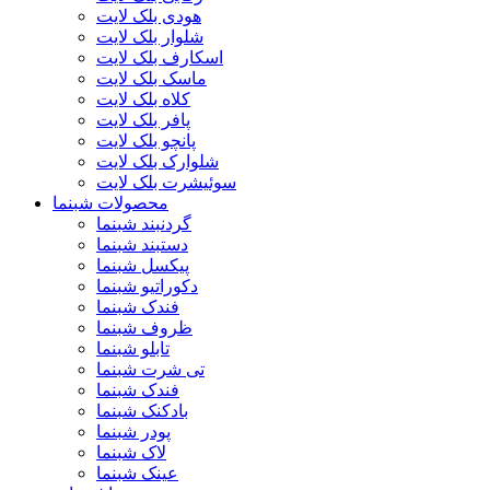
هودی بلک لایت
شلوار بلک لایت
اسکارف بلک لایت
ماسک بلک لایت
کلاه بلک لایت
پافر بلک لایت
پانچو بلک لایت
شلوارک بلک لایت
سوئیشرت بلک لایت
محصولات شبنما
گردنبند شبنما
دستبند شبنما
پیکسل شبنما
دکوراتیو شبنما
فندک شبنما
ظروف شبنما
تابلو شبنما
تی شرت شبنما
فندک شبنما
بادکنک شبنما
پودر شبنما
لاک شبنما
عینک شبنما