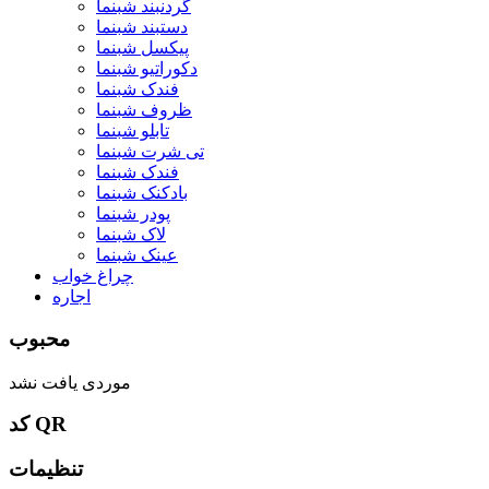
گردنبند شبنما
دستبند شبنما
پیکسل شبنما
دکوراتیو شبنما
فندک شبنما
ظروف شبنما
تابلو شبنما
تی شرت شبنما
فندک شبنما
بادکنک شبنما
پودر شبنما
لاک شبنما
عینک شبنما
چراغ خواب
اجاره
محبوب
موردی یافت نشد
کد QR
تنظیمات