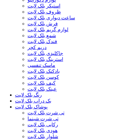
استیکر بلک لایت
ظروف بلک لایت
ساعت دیواری بلک لایت
فرش بلک لایت
لوازم گریم بلک لایت
شمع بلک لایت
فندک بلک لایت
دریم کچر
جاکلیدی بلک لایت
استرینگ بلک لایت
ماسک تنفسی
بادکنک بلک لایت
کوسن بلک لایت
کیف بلک لایت
عینک بلک لایت
رنگ بلک لایت
بک دراپ بلک لایت
پوشاک بلک لایت
تی شرت بلک لایت
تی شرت شبنما
رکابی بلک لایت
هودی بلک لایت
شلوار بلک لایت