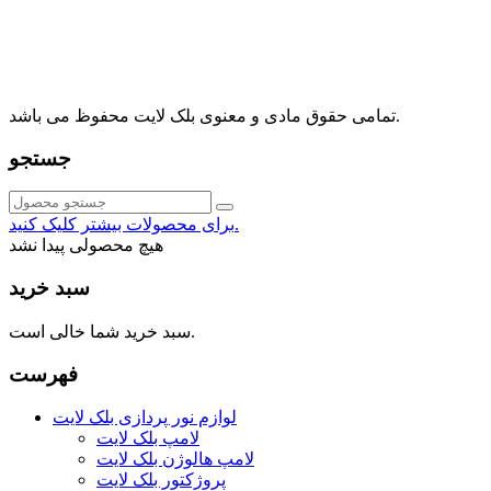
⁩⁧مجتمع آمال⁩، طبقه اول، واحد16، فروشگاه بلک لایت
info@blacklight.ir
021-88091518
تمامی حقوق مادی و معنوی بلک لایت محفوظ می باشد.
جستجو
برای محصولات بیشتر کلیک کنید.
هیچ محصولی پیدا نشد
سبد خرید
سبد خرید شما خالی است.
فهرست
لوازم نور پردازی بلک لایت
لامپ بلک لایت
لامپ هالوژن بلک لایت
پروژکتور بلک لایت