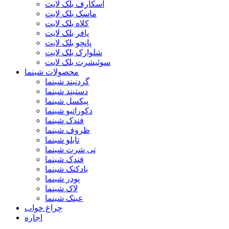
اسکارف بلک لایت
ماسک بلک لایت
کلاه بلک لایت
پافر بلک لایت
پانچو بلک لایت
شلوارک بلک لایت
سوئیشرت بلک لایت
محصولات شبنما
گردنبند شبنما
دستبند شبنما
پیکسل شبنما
دکوراتیو شبنما
فندک شبنما
ظروف شبنما
تابلو شبنما
تی شرت شبنما
فندک شبنما
بادکنک شبنما
پودر شبنما
لاک شبنما
عینک شبنما
چراغ خواب
اجاره