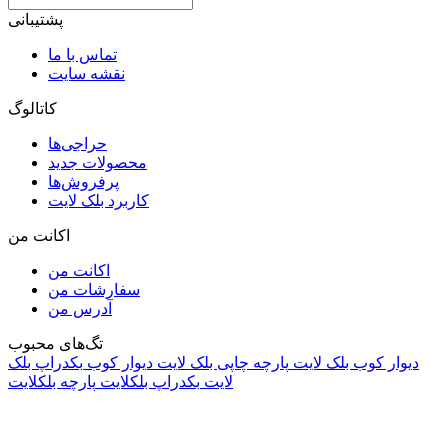
پشتیبانی
تماس با ما
نقشه سایت
کاتالوگ
حراجی‌ها
محصولات جدید
پرفروش‌ها
کاربرد بلک لایت
اکانت من
اکانت من
سفارشات من
آدرس من
تگ‌های محبوب
دیوار کوب بلک لایت
پارچه چاپی بلک لایت
دیوار کوب
بکدراپ بلک
لایت
بکدراپ بلکلایت
پارچه بلکلایت
راه های ارتباطی
آدرس: تهران، اقدسیه، بزرگراه ارتش، بلوار مژدی، بلوار وثوق،