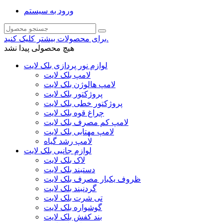
ورود به سیستم
برای محصولات بیشتر کلیک کنید.
هیچ محصولی پیدا نشد
لوازم نور پردازی بلک لایت
لامپ بلک لایت
لامپ هالوژن بلک لایت
پروژکتور بلک لایت
پروژکتور خطی بلک لایت
چراغ قوه بلک لایت
لامپ کم مصرف بلک لایت
لامپ مهتابی بلک لایت
لامپ رشد گیاه
لوازم جانبی بلک لایت
لاک بلک لایت
دستبند بلک لایت
ظروف یکبار مصرف بلک لایت
گردنبند بلک لایت
تی شرت بلک لایت
گوشواره بلک لایت
بند کفش بلک لایت