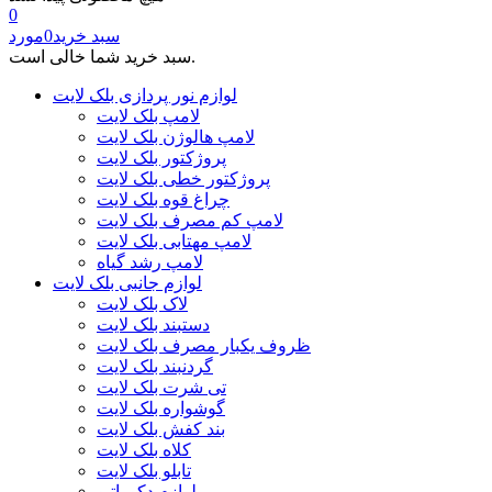
0
سبد خرید
0
مورد
سبد خرید شما خالی است.
لوازم نور پردازی بلک لایت
لامپ بلک لایت
لامپ هالوژن بلک لایت
پروژکتور بلک لایت
پروژکتور خطی بلک لایت
چراغ قوه بلک لایت
لامپ کم مصرف بلک لایت
لامپ مهتابی بلک لایت
لامپ رشد گیاه
لوازم جانبی بلک لایت
لاک بلک لایت
دستبند بلک لایت
ظروف یکبار مصرف بلک لایت
گردنبند بلک لایت
تی شرت بلک لایت
گوشواره بلک لایت
بند کفش بلک لایت
کلاه بلک لایت
تابلو بلک لایت
لوازم دکوراتیو